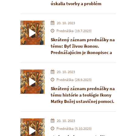
úskalia tvorby a problém
priestoroch Expozície ikony v
prekladu. Prednášajúcim je
Žiline.
Tomáš František Král, český
teológ, prekladateľ a autor
20. 10. 2023
akathistov. Prednáška sa
Prednáška (19.7.2023)
uskutočnila 15. júna 2023 v
Skrátený záznam prednášky na
priestoroch Expozície ikony v
tému: Byť živou ikonou.
Žiline.
Prednášajúcim je ikonopisec a
gréckokatolícky kňaz Marek
Višňovský, ktorý pôsobí v
Parmskej diecéze v USA.
20. 10. 2023
Prednáška sa uskutočnila 19.
Prednáška (28.9.2023)
júla 2023 počas ikonopiseckej
Skrátený záznam prednášky na
školy v priestoroch Expozície
tému histórie a teológie Ikony
ikony v Žiline.
Matky Božej ustavičnej pomoci.
Prednášajúcim je vladyka
Marián Andrej Pacák, emeritný
biskup a člen konkregácie
20. 10. 2023
redepemptoristov, ktorý
Prednáška (5.10.2023)
momentálne pôsobí v kláštore v