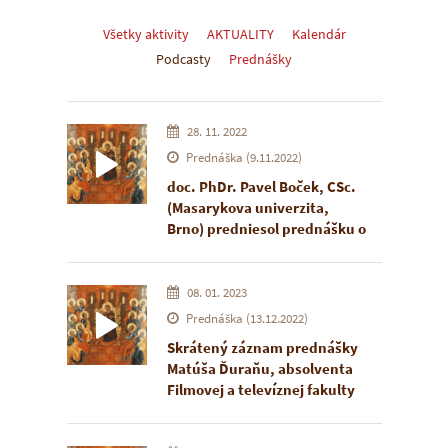
Všetky aktivity
AKTUALITY
Kalendár
Podcasty
Prednášky
28. 11. 2022
Prednáška (9.11.2022)
doc. PhDr. Pavel Boček, CSc.
(
Masarykova univerzita,
Brno) predniesol prednášku o
význame mníšskeho života a
starectva v dejinách Ruska.
08. 01. 2023
Prednáška (13.12.2022)
Skrátený záznam prednášky
Matúša Ďuraňu, absolventa
Filmovej a televíznej fakulty
VŠMU v Bratislave. Prednáška
sa uskutočnila 13.decembra