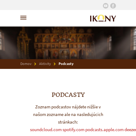
Domov
Aktivity
Podcasty
PODCASTY
Zoznam podcastov nájdete nižšie v
našom zozname ale na nasledujúcich
stránkach:
soundcloud.com
spotify.com
podcasts.apple.com
deeze