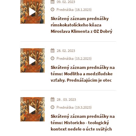
2022 v priestoroch Expozície
09. 02. 2023
IKONY v Žiline. Sprievodnú
Prednáška (18.1.2023)
prezentáciu Matúša Ďuraňu si
Skrátený záznam prednášky
môžete pozrieť na
rímskokatolíckeho kňaza
nasledujúcom linku:
Miroslava Klimenta z OZ Dobrý
https://bit.ly/bressonico
n
pastier v Kláštore pod Znievom.
Otec Kliment sa v nej zamýšľa
nad významom prvých troch
28. 02. 2023
sviatostí aj v kontexte zdravo
Prednáška (15.2.2023)
fungujúcej spoločnosti.
Skrátený záznam prednášky na
tému: Modlitba a medziľudske
vzťahy. Prednášajúcim je otec
Ľuboslav Petričko, stavroforný
protojerej pôsobiaci v
gréckokatolíckom kňažskom
28 . 03. 2023
seminári v Prešove.
Prednáška (19.3.2023)
Prednáška sa uskutočnila 15.
Skrátený záznam prednášky na
februára 2023 v priestoroch
tému: Historicko - teologický
Expozície ikony v Žiline.
kontext nedele o úcte svätých
ikon. Prednášajúcim je vladyka