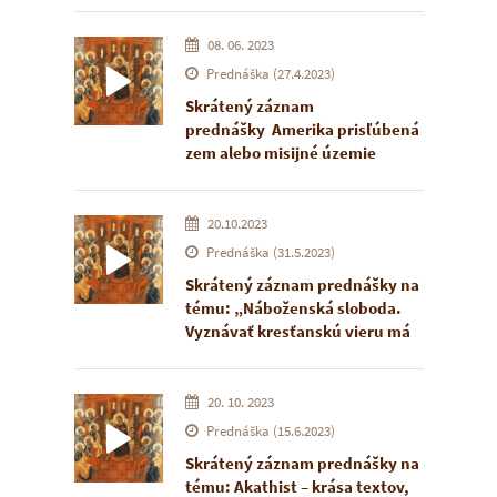
Cyril Vasiľ SJ, arcibiskup a
eparchiálny biskup Košickej
08. 06. 2023
eparchie.
Prednáška (27.4.2023)
Prednáška sa uskutočnila 19.
Skrátený záznam
marca 2023 v priestoroch
prednášky
Amerika prisľúbená
Expozície ikony v Žiline.
zem alebo misijné územie
ohlasovania Radostnej zvesti
Ježiša Krista?
vladyky Milana
Lacha, SJ.
20.10.2023
Prednáška sa uskutočnila 27.
Prednáška (31.5.2023)
apríla 2023 v priestoroch
Skrátený záznam prednášky na
Expozície IKONY v Žiline.
tému: „Náboženská sloboda.
Vyznávať kresťanskú vieru má
svoju cenu. Dokážu ju budúce
generácie zaplatiť?”
Prednášajúcim je Martin
20. 10. 2023
Kramara, katolícky kňaz a v
Prednáška (15.6.2023)
súčasnosti generálny vikár
Skrátený záznam prednášky na
Žilinskej diecézy. Prednáška sa
tému: Akathist – krása textov,
uskutočnila 31. mája 2023 v