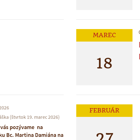
MAREC
18
2026
FEBRUÁR
ška (štvrtok 19. marec 2026)
 vás pozývame na
27
ku Bc. Martina Damiána na