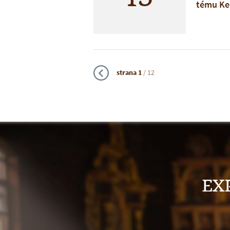
tému Keď
Cesta št
Kedy: št
Kde: bu
M. R. Št
strana
1
/ 12
Vstup v
Tešíme s
EX