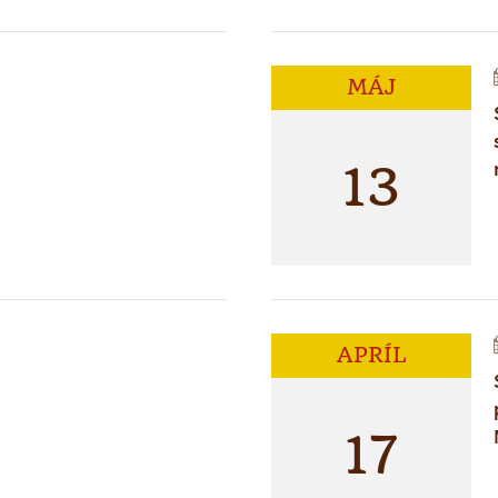
MÁJ
13
APRÍL
17