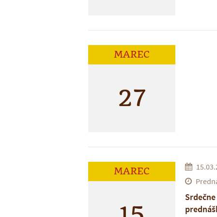
MAREC
27
15.03.
MAREC
Predná
Srdečne
15
prednáš