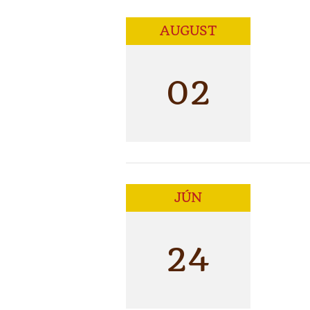
AUGUST
02
JÚN
24