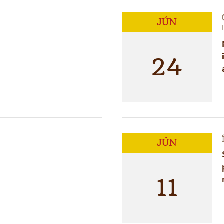
JÚN
24
JÚN
11