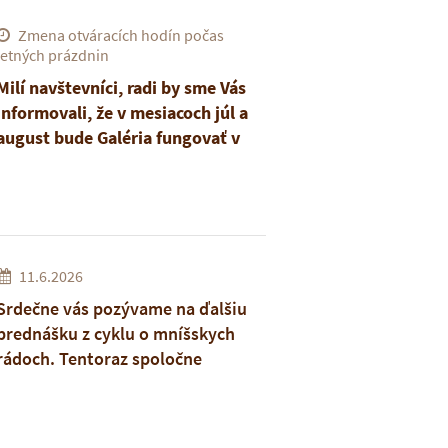
Zmena otváracích hodín počas
letných prázdnin
Milí navštevníci,
radi by sme Vás
informovali, že v mesiacoch júl a
august bude Galéria fungovať v
prázdninovom režime. Počas tejto
doby nebudú platiť bežné
otváracie hodiny. Pokiaľ máte
záujem navštíviť našu Galériu,
prosíme o dohodnutie návštevy
11.6.2026
telefonicky +421 905 275 948,
Srdečne vás pozývame na ďalšiu
prípadne emailom ikony@hour.sk.
prednášku z cyklu o mníšskych
rádoch. Tentoraz spoločne
nazrieme do života
Kongregácie
Sestier Panny Márie Útechy,
ktorej
poslaním je prinášať nádej,