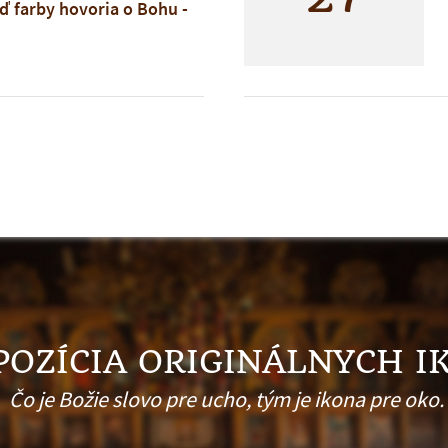
 farby hovoria o Bohu -
etcom k duši.
vrtok 19. 3. 2026 o 16:30
dova spoločnosti HOUR,
efánika 33, Žilina
oľný
a na vás.
POZÍCIA ORIGINÁLNYCH I
Čo je Božie slovo pre ucho, tým je ikona pre oko.