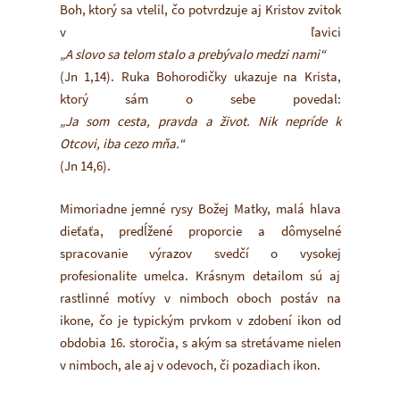
Boh, ktorý sa vtelil, čo potvrdzuje aj Kristov zvitok
v ľavici
„A slovo sa telom stalo a prebývalo medzi nami“
(Jn 1,14). Ruka Bohorodičky ukazuje na Krista,
ktorý sám o sebe povedal:
„Ja som cesta, pravda a život. Nik nepríde k
Otcovi, iba cezo mňa.“
(Jn 14,6).
Mimoriadne jemné rysy Božej Matky, malá hlava
dieťaťa, predĺžené proporcie a dômyselné
spracovanie výrazov svedčí o vysokej
profesionalite umelca. Krásnym detailom sú aj
rastlinné motívy v nimboch oboch postáv na
ikone, čo je typickým prvkom v zdobení ikon od
obdobia 16. storočia, s akým sa stretávame nielen
v nimboch, ale aj v odevoch, či pozadiach ikon.