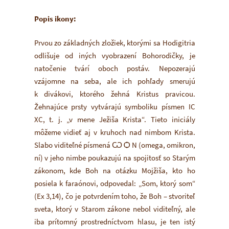
Popis ikony:
Prvou zo základných zložiek, ktorými sa Hodigitria
odlišuje od iných vyobrazení Bohorodičky, je
natočenie tvárí oboch postáv. Nepozerajú
vzájomne na seba, ale ich pohľady smerujú
k divákovi, ktorého žehná Kristus pravicou.
Žehnajúce prsty vytvárajú symboliku písmen IC
XC, t. j. „v mene Ježiša Krista“. Tieto iniciály
môžeme vidieť aj v kruhoch nad nimbom Krista.
Slabo viditeľné písmená Ѡ Ѻ N (omega, omikron,
ní) v jeho nimbe poukazujú na spojitosť so Starým
zákonom, kde Boh na otázku Mojžiša, kto ho
posiela k faraónovi, odpovedal: „Som, ktorý som“
(Ex 3,14), čo je potvrdením toho, že Boh – stvoriteľ
sveta, ktorý v Starom zákone nebol viditeľný, ale
iba prítomný prostredníctvom hlasu, je ten istý