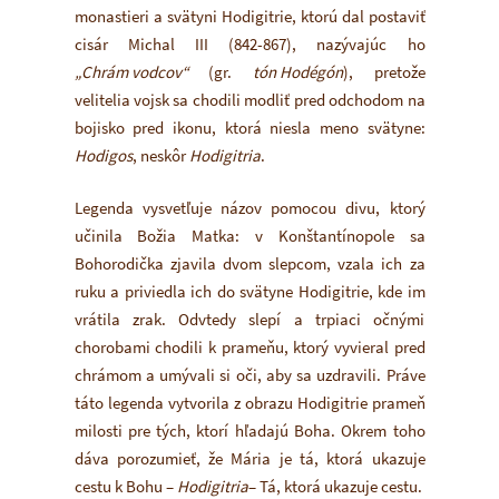
monastieri a svätyni Hodigitrie, ktorú dal postaviť
cisár Michal III (842-867), nazývajúc ho
„Chrám vodcov“
(gr.
tón Hodégón
), pretože
velitelia vojsk sa chodili modliť pred odchodom na
bojisko pred ikonu, ktorá niesla meno svätyne:
Hodigos
, neskôr
Hodigitria
.
Legenda vysvetľuje názov pomocou divu, ktorý
učinila Božia Matka: v Konštantínopole sa
Bohorodička zjavila dvom slepcom, vzala ich za
ruku a priviedla ich do svätyne Hodigitrie, kde im
vrátila zrak. Odvtedy slepí a trpiaci očnými
chorobami chodili k prameňu, ktorý vyvieral pred
chrámom a umývali si oči, aby sa uzdravili. Práve
táto legenda vytvorila z obrazu Hodigitrie prameň
milosti pre tých, ktorí hľadajú Boha. Okrem toho
dáva porozumieť, že Mária je tá, ktorá ukazuje
cestu k Bohu –
Hodigitria
– Tá, ktorá ukazuje cestu.