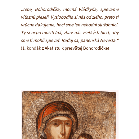
„Tebe, Bohorodička, mocná Vládkyňa, spievame
víťaznú pieseň. Vyslobodila si nás od zlého, preto ti
vrúcne ďakujeme, hoci sme len nehodní služobníci.
Ty si nepremožiteľná, zbav nás všetkých bied, aby
sme ti mohli spievať: Raduj sa, panenská Nevesta.“
(1. kondák z Akatistu k presvätej Bohorodičke)