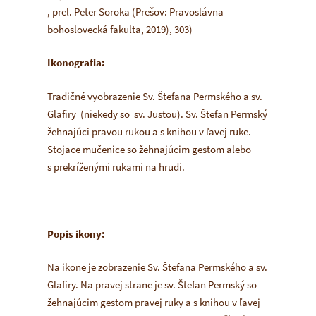
, prel. Peter Soroka (Prešov: Pravoslávna
bohoslovecká fakulta, 2019), 303)
Ikonografia:
Tradičné vyobrazenie Sv. Štefana Permského a sv.
Glafiry (niekedy so sv. Justou). Sv. Štefan Permský
žehnajúci pravou rukou a s knihou v ľavej ruke.
Stojace mučenice so žehnajúcim gestom alebo
s prekríženými rukami na hrudi.
Popis ikony:
Na ikone je zobrazenie Sv. Štefana Permského a sv.
Glafiry. Na pravej strane je sv. Štefan Permský so
žehnajúcim gestom pravej ruky a s knihou v ľavej