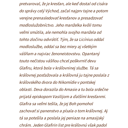
pretvaroval, že je kresťan, ale keď dostal od cisára
do správy celý Východ, začal najprv tajne a potom
verejne prenasledovať kresťanov a presadzovať
modloslužobníctvo. Jeho manželka kvôli tomu
veľmi smútila, ale nemohla svojho manžela od
tohto zločinu odvrátiť. Tým, že sa Licínius oddal
modloslužbe, oddal sa bez miery aj všetkým
vášňam a najviac ženoneistovstvu. Opantaný
touto nečistou vášňou chcel poškvrniť devu
Glafiru, ktorá bola v kráľovninej službe. Tá sa
kráľovnej posťažovala a kráľovná ju tajne poslala z
kráľovského dvora do Nikomídie v pontskej
oblasti. Deva dorazila do Amasie a tu bola srdečne
prijatá episkopom Vasilijom a ďalšími kresťanmi.
Glafira sa veľmi tešila, že jej Boh pomohol
zachovať si panenstvo a písala o tom kráľovnej. Aj
tá sa potešila a poslala jej peniaze na amasijský
chrám. Jeden Glafirin list pre kráľovnú však padol