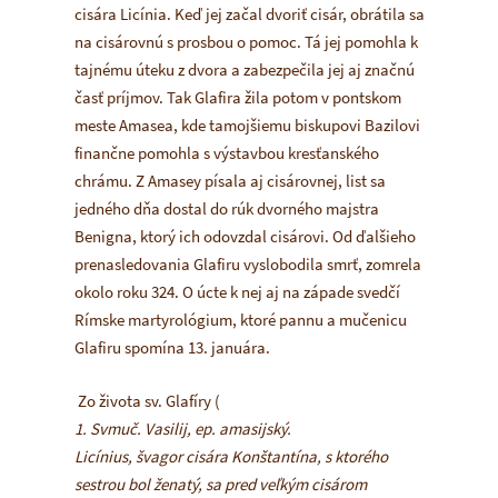
cisára Licínia. Keď jej začal dvoriť cisár, obrátila sa
na cisárovnú s prosbou o pomoc. Tá jej pomohla k
tajnému úteku z dvora a zabezpečila jej aj značnú
časť príjmov. Tak Glafira žila potom v pontskom
meste Amasea, kde tamojšiemu biskupovi Bazilovi
finančne pomohla s výstavbou kresťanského
chrámu. Z Amasey písala aj cisárovnej, list sa
jedného dňa dostal do rúk dvorného majstra
Benigna, ktorý ich odovzdal cisárovi. Od ďalšieho
prenasledovania Glafiru vyslobodila smrť, zomrela
okolo roku 324. O úcte k nej aj na západe svedčí
Rímske martyrológium, ktoré pannu a mučenicu
Glafiru spomína 13. januára.
Zo života sv. Glafíry (
1. Svmuč. Vasilij, ep. amasijský.
Licínius, švagor cisára Konštantína, s ktorého
sestrou bol ženatý, sa pred veľkým cisárom