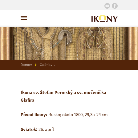
Domov
Galéria
Ikona sv. Štefan Permský a sv. mučeníčka Glafira
Ikona sv. Štefan Permský a sv. mučeníčka
Glafira
Pôvod ikony:
Rusko; okolo 1800, 29,3 x 24 cm
Sviatok:
26. apríl