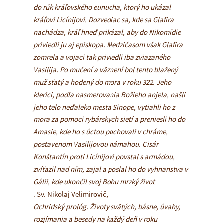
do rúk kráľovského eunucha, ktorý ho ukázal
kráľovi Licínijovi. Dozvediac sa, kde sa Glafira
nachádza, kráľ hneď prikázal, aby do Nikomídie
priviedli ju aj episkopa. Medzičasom však Glafira
zomrela a vojaci tak priviedli iba zviazaného
Vasilija. Po mučení a väznení bol tento blažený
muž sťatý a hodený do mora v roku 322. Jeho
klerici, podľa nasmerovania Božieho anjela, našli
jeho telo neďaleko mesta Sinope, vytiahli ho z
mora za pomoci rybárskych sietí a preniesli ho do
Amasie, kde ho s úctou pochovali v chráme,
postavenom Vasilijovou námahou. Cisár
Konštantín proti Licínijovi povstal s armádou,
zvíťazil nad ním, zajal a poslal ho do vyhnanstva v
Gálii, kde ukončil svoj Bohu mrzký život
. Sv. Nikolaj Velimirovič,
Ochridský prológ. Životy svätých, básne, úvahy,
rozjímania a besedy na každý deň v roku