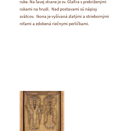
ruke. Na ľavej strane je sv. Glafira s prekríženými
rukami na hrudi. Nad postavami sú nápisy
svätcov. Ikona je vyšívaná zlatými a striebornými
niťami a zdobená riečnymi perličkami.