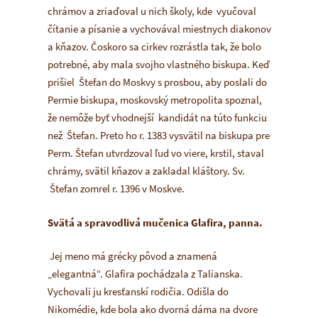
chrámov a zriaďoval u nich školy, kde vyučoval
čítanie a písanie a vychovával miestnych diakonov
a kňazov. Čoskoro sa cirkev rozrástla tak, že bolo
potrebné, aby mala svojho vlastného biskupa. Keď
prišiel Štefan do Moskvy s prosbou, aby poslali do
Permie biskupa, moskovský metropolita spoznal,
že nemôže byť vhodnejší kandidát na túto funkciu
než Štefan. Preto ho r. 1383 vysvätil na biskupa pre
Perm. Štefan utvrdzoval ľud vo viere, krstil, staval
chrámy, svätil kňazov a zakladal kláštory. Sv.
Štefan zomrel r. 1396 v Moskve.
Svätá a spravodlivá mučenica Glafira, panna.
Jej meno má grécky pôvod a znamená
„elegantná“. Glafira pochádzala z Talianska.
Vychovali ju kresťanskí rodičia. Odišla do
Nikomédie, kde bola ako dvorná dáma na dvore