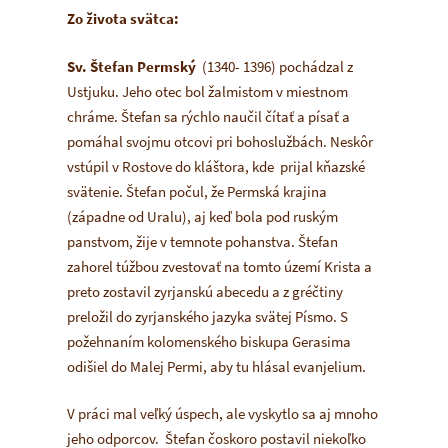
Zo života svätca:
Sv. Štefan Permský
(1340- 1396) pochádzal z
Ustjuku. Jeho otec bol žalmistom v miestnom
chráme. Štefan sa rýchlo naučil čítať a písať a
pomáhal svojmu otcovi pri bohoslužbách. Neskôr
vstúpil v Rostove do kláštora, kde prijal kňazské
svätenie. Štefan počul, že Permská krajina
(západne od Uralu), aj keď bola pod ruským
panstvom, žije v temnote pohanstva. Štefan
zahorel túžbou zvestovať na tomto území Krista a
preto zostavil zyrjanskú abecedu a z gréčtiny
preložil do zyrjanského jazyka svätej Písmo. S
požehnaním kolomenského biskupa Gerasima
odišiel do Malej Permi, aby tu hlásal evanjelium.
V práci mal veľký úspech, ale vyskytlo sa aj mnoho
jeho odporcov. Štefan čoskoro postavil niekoľko