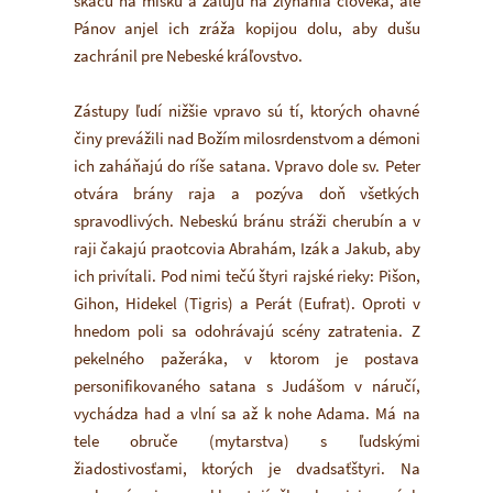
skáču na misku a žalujú na zlyhania človeka, ale
Pánov anjel ich zráža kopijou dolu, aby dušu
zachránil pre Nebeské kráľovstvo.
Zástupy ľudí nižšie vpravo sú tí, ktorých ohavné
činy prevážili nad Božím milosrdenstvom a démoni
ich zaháňajú do ríše satana. Vpravo dole sv. Peter
otvára brány raja a pozýva doň všetkých
spravodlivých. Nebeskú bránu stráži cherubín a v
raji čakajú praotcovia Abrahám, Izák a Jakub, aby
ich privítali. Pod nimi tečú štyri rajské rieky: Pišon,
Gihon, Hidekel (Tigris) a Perát (Eufrat). Oproti v
hnedom poli sa odohrávajú scény zatratenia. Z
pekelného pažeráka, v ktorom je postava
personifikovaného satana s Judášom v náručí,
vychádza had a vlní sa až k nohe Adama. Má na
tele obruče (mytarstva) s ľudskými
žiadostivosťami, ktorých je dvadsaťštyri. Na