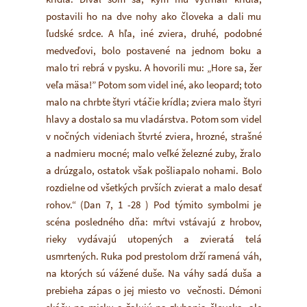
postavili ho na dve nohy ako človeka a dali mu
ľudské srdce. A hľa, iné zviera, druhé, podobné
medveďovi, bolo postavené na jednom boku a
malo tri rebrá v pysku. A hovorili mu: „Hore sa, žer
veľa mäsa!” Potom som videl iné, ako leopard; toto
malo na chrbte štyri vtáčie krídla; zviera malo štyri
hlavy a dostalo sa mu vladárstva. Potom som videl
v nočných videniach štvrté zviera, hrozné, strašné
a nadmieru mocné; malo veľké železné zuby, žralo
a drúzgalo, ostatok však pošliapalo nohami. Bolo
rozdielne od všetkých prvších zvierat a malo desať
rohov.“ (Dan 7, 1 -28 ) Pod týmito symbolmi je
scéna posledného dňa: mŕtvi vstávajú z hrobov,
rieky vydávajú utopených a zvieratá telá
usmrtených. Ruka pod prestolom drží ramená váh,
na ktorých sú vážené duše. Na váhy sadá duša a
prebieha zápas o jej miesto vo večnosti. Démoni