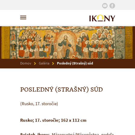
Domov
Galéria
Posledný (Strašný) súd
POSLEDNÝ (STRAŠNÝ) SÚD
(Rusko, 17. storočie)
Rusko; 17. storočie; 162 x 112 cm
Sviatok ikony
: Mäsopustná/Mäsopôstna nedeľa,