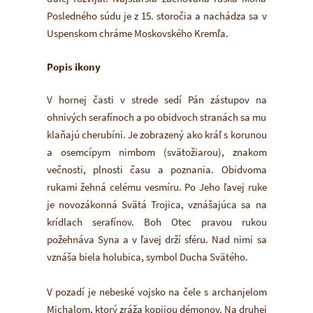
Posledného súdu je z 15. storočia a nachádza sa v
Uspenskom chráme Moskovského Kremľa.
Popis ikony
V hornej časti v strede sedí Pán zástupov na
ohnivých serafínoch a po obidvoch stranách sa mu
klaňajú cherubíni. Je zobrazený ako kráľ s korunou
a osemcípym nimbom (svätožiarou), znakom
večnosti, plnosti času a poznania. Obidvoma
rukami žehná celému vesmíru. Po Jeho ľavej ruke
je novozákonná Svätá Trojica, vznášajúca sa na
krídlach serafínov. Boh Otec pravou rukou
požehnáva Syna a v ľavej drží sféru. Nad nimi sa
vznáša biela holubica, symbol Ducha Svätého.
V pozadí je nebeské vojsko na čele s archanjelom
Michalom, ktorý zráža kopijou démonov. Na druhej