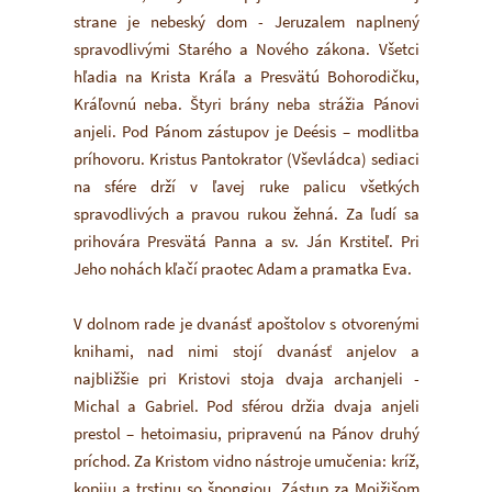
strane je nebeský dom - Jeruzalem naplnený
spravodlivými Starého a Nového zákona. Všetci
hľadia na Krista Kráľa a Presvätú Bohorodičku,
Kráľovnú neba. Štyri brány neba strážia Pánovi
anjeli. Pod Pánom zástupov je Deésis – modlitba
príhovoru. Kristus Pantokrator (Vševládca) sediaci
na sfére drží v ľavej ruke palicu všetkých
spravodlivých a pravou rukou žehná. Za ľudí sa
prihovára Presvätá Panna a sv. Ján Krstiteľ. Pri
Jeho nohách kľačí praotec Adam a pramatka Eva.
V dolnom rade je dvanásť apoštolov s otvorenými
knihami, nad nimi stojí dvanásť anjelov a
najbližšie pri Kristovi stoja dvaja archanjeli -
Michal a Gabriel. Pod sférou držia dvaja anjeli
prestol – hetoimasiu, pripravenú na Pánov druhý
príchod. Za Kristom vidno nástroje umučenia: kríž,
kopiju a trstinu so špongiou. Zástup za Mojžišom