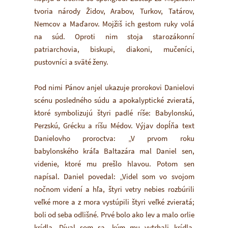
tvoria národy Židov, Arabov, Turkov, Tatárov,
Nemcov a Maďarov. Mojžiš ich gestom ruky volá
na súd. Oproti nim stoja starozákonní
patriarchovia, biskupi, diakoni, mučeníci,
pustovníci a sväté ženy.
Pod nimi Pánov anjel ukazuje prorokovi Danielovi
scénu posledného súdu a apokalyptické zvieratá,
ktoré symbolizujú štyri padlé ríše: Babylonskú,
Perzskú, Grécku a ríšu Médov. Výjav dopĺňa text
Danielovho proroctva: „V prvom roku
babylonského kráľa Baltazára mal Daniel sen,
videnie, ktoré mu prešlo hlavou. Potom sen
napísal. Daniel povedal: „Videl som vo svojom
nočnom videní a hľa, štyri vetry nebies rozbúrili
veľké more a z mora vystúpili štyri veľké zvieratá;
boli od seba odlišné. Prvé bolo ako lev a malo orlie
krídla. Díval som sa, kým mu vytrhali krídla,