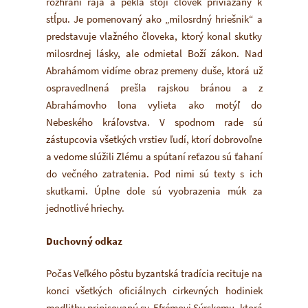
rozhraní raja a pekla stojí človek priviazaný k
stĺpu. Je pomenovaný ako „milosrdný hriešnik“ a
predstavuje vlažného človeka, ktorý konal skutky
milosrdnej lásky, ale odmietal Boží zákon. Nad
Abrahámom vidíme obraz premeny duše, ktorá už
ospravedlnená prešla rajskou bránou a z
Abrahámovho lona vylieta ako motýľ do
Nebeského kráľovstva. V spodnom rade sú
zástupcovia všetkých vrstiev ľudí, ktorí dobrovoľne
a vedome slúžili Zlému a spútaní reťazou sú ťahaní
do večného zatratenia. Pod nimi sú texty s ich
skutkami. Úplne dole sú vyobrazenia múk za
jednotlivé hriechy.
Duchovný odkaz
Počas Veľkého pôstu byzantská tradícia recituje na
konci všetkých oficiálnych cirkevných hodiniek
modlitbu pripisovanú sv. Efrémovi Sýrskemu, ktorá