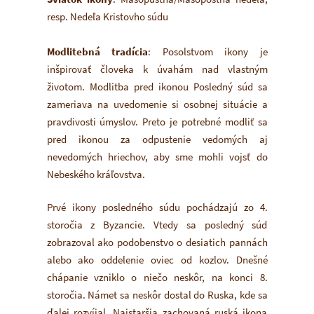
resp. Nedeľa Kristovho súdu
Modlitebná tradícia
: Posolstvom ikony je
inšpirovať človeka k úvahám nad vlastným
životom. Modlitba pred ikonou Posledný súd sa
zameriava na uvedomenie si osobnej situácie a
pravdivosti úmyslov. Preto je potrebné modliť sa
pred ikonou za odpustenie vedomých aj
nevedomých hriechov, aby sme mohli vojsť do
Nebeského kráľovstva.
Prvé ikony posledného súdu pochádzajú zo 4.
storočia z Byzancie. Vtedy sa posledný súd
zobrazoval ako podobenstvo o desiatich pannách
alebo ako oddelenie oviec od kozlov. Dnešné
chápanie vzniklo o niečo neskôr, na konci 8.
storočia. Námet sa neskôr dostal do Ruska, kde sa
ďalej rozvíjal. Najstaršia zachovaná ruská ikona