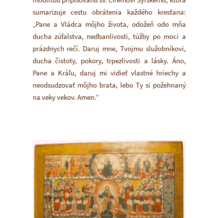
sumarizuje cestu obrátenia každého kresťana:
„Pane a Vládca môjho života, odožeň odo mňa
ducha zúfalstva, nedbanlivosti, túžby po moci a
prázdnych rečí. Daruj mne, Tvojmu služobníkovi,
ducha čistoty, pokory, trpezlivosti a lásky. Áno,
Pane a Kráľu, daruj mi vidieť vlastné hriechy a
neodsudzovať môjho brata, lebo Ty si požehnaný
na veky vekov. Amen.“