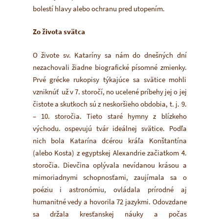
bolestí hlavy alebo ochranu pred utopením.
Zo života svätca
O živote sv. Kataríny sa nám do dnešných dní
nezachovali žiadne biografické písomné zmienky.
Prvé grécke rukopisy týkajúce sa svätice mohli
vzniknúť už v 7. storočí, no ucelené príbehy jej o jej
čistote a skutkoch sú z neskoršieho obdobia, t. j. 9.
– 10. storočia. Tieto staré hymny z blízkeho
východu. ospevujú tvár ideálnej svätice. Podľa
nich bola Katarína dcérou kráľa Konštantína
(alebo Kosta) z egyptskej Alexandrie začiatkom 4.
storočia. Dievčina oplývala nevídanou krásou a
mimoriadnymi schopnosťami, zaujímala sa o
poéziu i astronómiu, ovládala prírodné aj
humanitné vedy a hovorila 72 jazykmi. Odovzdane
sa držala kresťanskej náuky a počas