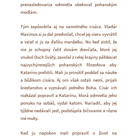
prenasledovania odmietla obetovať pohanským
modlám.
Tým zapôsobila aj na samotného cisára. Vladár
Maximus si ju dal predvolať, chcel jej vieru vyvrátiť
a vziať si ju za ďalšiu manželku. No keď zistiť, že
nie je schopný čeliť slovám dievčaťa, ktoré jej
vnukol Duch Svätý, zavolal z celej krajiny päťdesiat
najvychýrenejších pohanských filozofova aby
Katarínu preľstili. Mali ju prinútiť poddať sa náuke
a bôžikom cisára. Aj oni však ostali nemí, prijali
kresťanstvo a vyznávali jedného Boha. Cisár ich
rozkázal popraviť a Katarínu, ktorá odmietla jeho
ponuku na sobáš, vydal katom. Nariadil, aby jej
týždne nedávali jesť, podstúpila bičovanie a rôzne
iné muky.
Keď ju napokon mali pripraviť o život na