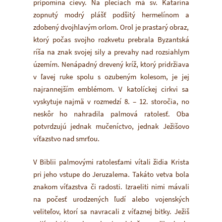
pripomína cievy. Na pleciach má sv. Katarína
zopnutý modrý plášť podšitý hermelínom a
zdobený dvojhlavým orlom. Orol je prastarý obraz,
ktorý počas svojho rozkvetu prebrala Byzantská
ríša na znak svojej sily a prevahy nad rozsiahlym
územím. Nenápadný drevený kríž, ktorý pridržiava
v ľavej ruke spolu s ozubeným kolesom, je jej
najrannejším emblémom. V katolíckej cirkvi sa
vyskytuje najmä v rozmedzí 8. – 12. storočia, no
neskôr ho nahradila palmová ratolesť. Oba
potvrdzujú jednak mučeníctvo, jednak Ježišovo
víťazstvo nad smrťou.
V Biblii palmovými ratolesťami vítali židia Krista
pri jeho vstupe do Jeruzalema. Takáto vetva bola
znakom víťazstva či radosti. Izraeliti nimi mávali
na počesť urodzených ľudí alebo vojenských
veliteľov, ktorí sa navracali z víťaznej bitky. Ježiš