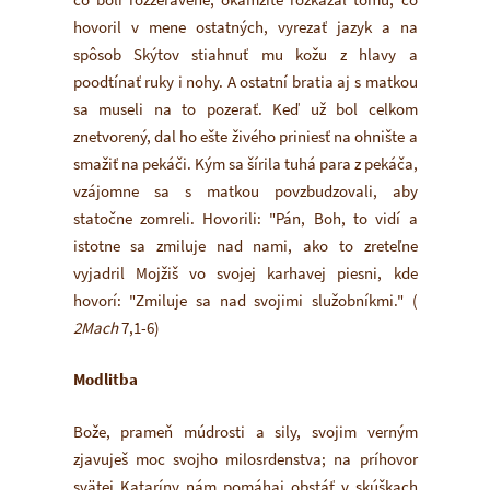
hovoril v mene ostatných, vyrezať jazyk a na
spôsob Skýtov stiahnuť mu kožu z hlavy a
poodtínať ruky i nohy. A ostatní bratia aj s matkou
sa museli na to pozerať. Keď už bol celkom
znetvorený, dal ho ešte živého priniesť na ohnište a
smažiť na pekáči. Kým sa šírila tuhá para z pekáča,
vzájomne sa s matkou povzbudzovali, aby
statočne zomreli. Hovorili: "Pán, Boh, to vidí a
istotne sa zmiluje nad nami, ako to zreteľne
vyjadril Mojžiš vo svojej karhavej piesni, kde
hovorí: "Zmiluje sa nad svojimi služobníkmi." (
2Mach
7,1-6)
Modlitba
Bože, prameň múdrosti a sily, svojim verným
zjavuješ moc svojho milosrdenstva; na príhovor
svätej Kataríny nám pomáhaj obstáť v skúškach