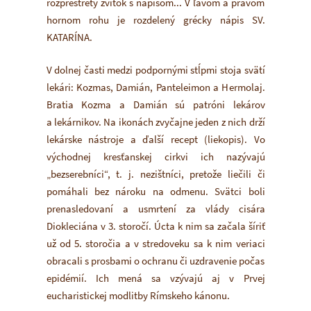
rozprestretý zvitok s nápisom... V ľavom a pravom
hornom rohu je rozdelený grécky nápis SV.
KATARÍNA.
V dolnej časti medzi podpornými stĺpmi stoja svätí
lekári: Kozmas, Damián, Panteleimon a Hermolaj.
Bratia Kozma a Damián sú patróni lekárov
a lekárnikov. Na ikonách zvyčajne jeden z nich drží
lekárske nástroje a ďalší recept (liekopis). Vo
východnej kresťanskej cirkvi ich nazývajú
„bezserebníci“, t. j. nezištníci, pretože liečili či
pomáhali bez nároku na odmenu. Svätci boli
prenasledovaní a usmrtení za vlády cisára
Diokleciána v 3. storočí. Úcta k nim sa začala šíriť
už od 5. storočia a v stredoveku sa k nim veriaci
obracali s prosbami o ochranu či uzdravenie počas
epidémií. Ich mená sa vzývajú aj v Prvej
eucharistickej modlitby Rímskeho kánonu.