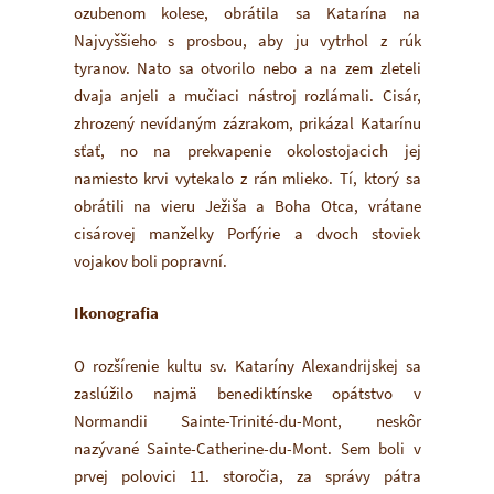
ozubenom kolese, obrátila sa Katarína na
Najvyššieho s prosbou, aby ju vytrhol z rúk
tyranov. Nato sa otvorilo nebo a na zem zleteli
dvaja anjeli a mučiaci nástroj rozlámali. Cisár,
zhrozený nevídaným zázrakom, prikázal Katarínu
sťať, no na prekvapenie okolostojacich jej
namiesto krvi vytekalo z rán mlieko. Tí, ktorý sa
obrátili na vieru Ježiša a Boha Otca, vrátane
cisárovej manželky Porfýrie a dvoch stoviek
vojakov boli popravní.
Ikonografia
O rozšírenie kultu sv. Kataríny Alexandrijskej sa
zaslúžilo najmä benediktínske opátstvo v
Normandii Sainte-Trinité-du-Mont, neskôr
nazývané Sainte-Catherine-du-Mont. Sem boli v
prvej polovici 11. storočia, za správy pátra