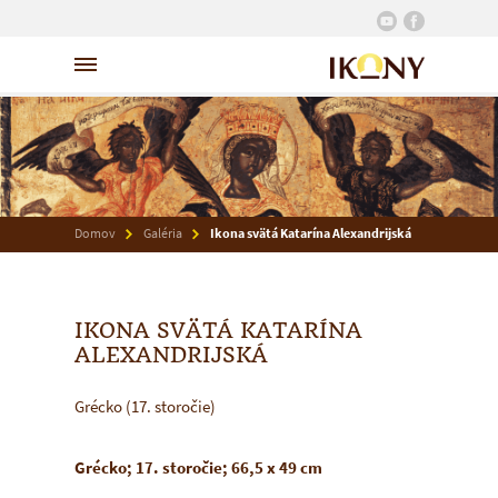
Domov
Galéria
Ikona svätá Katarína Alexandrijská
IKONA SVÄTÁ KATARÍNA
ALEXANDRIJSKÁ
Grécko (17. storočie)
Grécko; 17. storočie; 66,5 x 49 cm