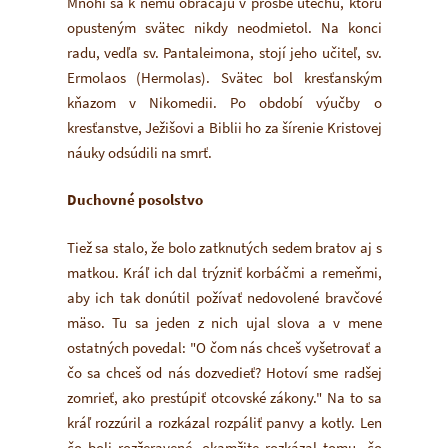
Mnohí sa k nemu obracajú v prosbe útechu, ktorú
opusteným svätec nikdy neodmietol. Na konci
radu, vedľa sv. Pantaleimona, stojí jeho učiteľ, sv.
Ermolaos (Hermolas). Svätec bol kresťanským
kňazom v Nikomedii. Po období výučby o
kresťanstve, Ježišovi a Biblii ho za šírenie Kristovej
náuky odsúdili na smrť.
Duchovné posolstvo
Tiež sa stalo, že bolo zatknutých sedem bratov aj s
matkou. Kráľ ich dal trýzniť korbáčmi a remeňmi,
aby ich tak donútil požívať nedovolené bravčové
mäso. Tu sa jeden z nich ujal slova a v mene
ostatných povedal: "O čom nás chceš vyšetrovať a
čo sa chceš od nás dozvedieť? Hotoví sme radšej
zomrieť, ako prestúpiť otcovské zákony." Na to sa
kráľ rozzúril a rozkázal rozpáliť panvy a kotly. Len
čo boli rozžeravené, okamžite rozkázal tomu, čo