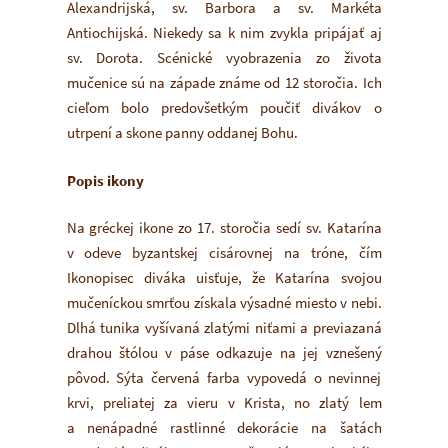
Alexandrijská, sv. Barbora a sv. Markéta
Antiochijská. Niekedy sa k nim zvykla pripájať aj
sv. Dorota. Scénické vyobrazenia zo života
mučenice sú na západe známe od 12 storočia. Ich
cieľom bolo predovšetkým poučiť divákov o
utrpení a skone panny oddanej Bohu.
Popis ikony
Na gréckej ikone zo 17. storočia sedí sv. Katarína
v odeve byzantskej cisárovnej na tróne, čím
Ikonopisec diváka uisťuje, že Katarína svojou
mučeníckou smrťou získala výsadné miesto v nebi.
Dlhá tunika vyšívaná zlatými niťami a previazaná
drahou štólou v páse odkazuje na jej vznešený
pôvod. Sýta červená farba vypovedá o nevinnej
krvi, preliatej za vieru v Krista, no zlatý lem
a nenápadné rastlinné dekorácie na šatách