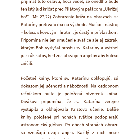
prijímal túto oslavu, hoci vedel, že onedlho bude
ten istý ľud kričať pred Pilátovým palácom „Ukrižuj
ho!“. (Mt 27,22) Zobrazenie kríža na obrazoch sv.
Kataríny pretrvalo iba na východe. Mučiaci nástroj
– koleso s kovovými hrotmi, je častým prívlastkom.
Pripomína nie len umučenie svätice ale aj zázrak,
ktorým Boh vyslyšal prosbu sv. Kataríny a vytrhol
ju z rúk katov, keď zoslal svojich anjelov aby koleso
zničili.
Početné knihy, ktoré sv. Katarínu obklopujú, sú
dôkazom jej učenosti a nábožnosti. Na ozdobnom
rečníckom pulte je položená otvorená kniha.
Divákovi pripomína, že sv. Katarína verejne
vystúpila a obhajovala Kristovo učenie. Ďalšie
knihy položené pri nohách svätice podopierajú
astronomický glóbus. Po oboch stranách obrazu
sa vznášajú dvaja anjeli. Každý z nich nesie