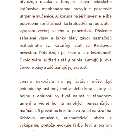
utvrdzujú diváka v tom, že sláva nebeského
kráľovstva mnohonásobne prevyšuje pozemské
utrpenie mučenice. Aj koruna na jej hlave nie je iba
potvrdením príslušnosti ku kráľovskému rodu, ale i
výrazom večnej veleby a panenstva. Dôsledne
zahalené vlasy a ľahký biely závoj naznačujú
rozhodnutie sv. Kataríny stať sa Kristovou
nevestou. Potvrdzujú jej čistotu a odovzdanosť.
Okolo tváre jej žiari zlatá gloriola. Lemujú ju dva
červené pásy a zdôrazňujú jej svätosť.
Jemná dekorácia na jej šatách môže byť
jednoduchý rastlinný motív alebo koral, ktorý sa
hojne s obľubou využíval najmä v západnom
umení a vidieť ho na mnohých renesančných
maľbách. S prevahou kresťanstva začal narážať na
Kristovo umučenie, eucharistickú obetu a
vykúpenie, pretože evokuje farbu krvi a tvarom