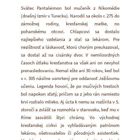
Svätec Pantaleimon bol mučeník z Nikomédie
(dnešný Izmir v Turecku). Narodil sa okolo r. 275 do
zámožnej rodiny, kresťanskej matke, no
pohanskému otcovi. Chlapcovi sa dostalo
najlepšieho vzdelania a stal sa lekárom. Pre
nezištnosť a láskavosť, ktorú chorým preukazoval,
sa dostal až na cisársky dvor. V nemilosrdných
časoch útlaku kresťanstva sa však ani on nevyhol
prenasledovaniu. Nemal ešte ani 30 rokov, keď bol
v r. 305 násilne usmrtený pre oddanosť Ježišovmu
učeniu. Legenda hovorí, že po mučivých trestoch
bol napokon sťatý, pričom sa z jeho rán namiesto
krvi rozlialo mlieko. Aj úcta k nemu sa rozšírila v 5.
storočí a zvlášť sa rozmohla v staroveku, keď mu v
Ríme zasvätili štyri chrámy. Vo východnej
kresťanskej cirkvi je vyhľadávaným patrónom
lekárov, ošetrovateľov či pôrodných asistentiek.