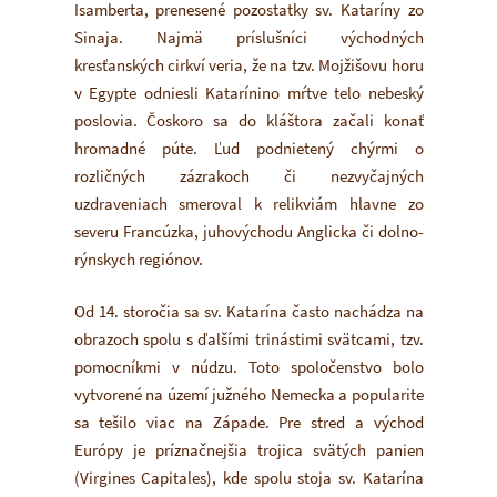
Isamberta, prenesené pozostatky sv. Kataríny zo
Sinaja. Najmä príslušníci východných
kresťanských cirkví veria, že na tzv. Mojžišovu horu
v Egypte odniesli Katarínino mŕtve telo nebeský
poslovia. Čoskoro sa do kláštora začali konať
hromadné púte. Ľud podnietený chýrmi o
rozličných zázrakoch či nezvyčajných
uzdraveniach smeroval k relikviám hlavne zo
severu Francúzka, juhovýchodu Anglicka či dolno-
rýnskych regiónov.
Od 14. storočia sa sv. Katarína často nachádza na
obrazoch spolu s ďalšími trinástimi svätcami, tzv.
pomocníkmi v núdzu. Toto spoločenstvo bolo
vytvorené na území južného Nemecka a popularite
sa tešilo viac na Západe. Pre stred a východ
Európy je príznačnejšia trojica svätých panien
(Virgines Capitales), kde spolu stoja sv. Katarína