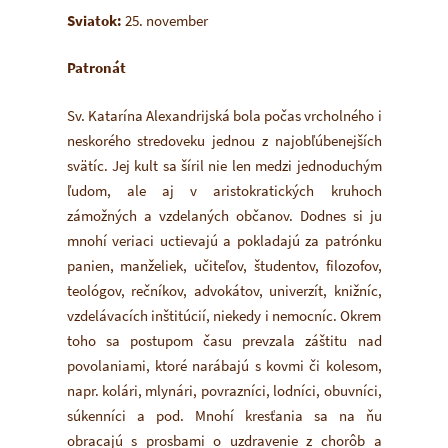
Sviatok:
25. november
Patronát
Sv. Katarína Alexandrijská bola počas vrcholného i
neskorého stredoveku jednou z najobľúbenejších
svätíc. Jej kult sa šíril nie len medzi jednoduchým
ľudom, ale aj v aristokratických kruhoch
zámožných a vzdelaných občanov. Dodnes si ju
mnohí veriaci uctievajú a pokladajú za patrónku
panien, manželiek, učiteľov, študentov, filozofov,
teológov, rečníkov, advokátov, univerzít, knižníc,
vzdelávacích inštitúcií, niekedy i nemocníc. Okrem
toho sa postupom času prevzala záštitu nad
povolaniami, ktoré narábajú s kovmi či kolesom,
napr. kolári, mlynári, povrazníci, lodníci, obuvníci,
súkenníci a pod. Mnohí kresťania sa na ňu
obracajú s prosbami o uzdravenie z chorôb a