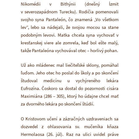
Nikomédii v Bithýnii (dnešný İzmit
v severozapádnom Turecku). Rodičia pomenovali
svojho syna Pantaleón, čo znamená „Vo všetkom
lev“, lebo sa nádejali, že svojou mocou sa stane
podobným levovi. Matka chcela syna vychovať v
kresťanskej viere ale zomrela, keď bol ešte malý,
takže Pantaleóna vychovával otec – horlivý pohan.
Už ako mládenec mal liečiteľské sklony, pomáhal
ľuďom. Jeho otec ho poslal do školy a po skončení
študoval medicínu u vychýreného lekára
Eufrozína. Čoskoro sa dostal do pozornosti cisára
Maximiána (286 – 305), ktorý ho údajne chcel mať
za dvorného lekára po skončení štúdií.
O Kristovom učení a zázračných uzdraveniach sa
dozvedel z ohlasovania sv. mučeníka kňaza
Hermolaosa (26. júl). Raz na ulici uvidel práve