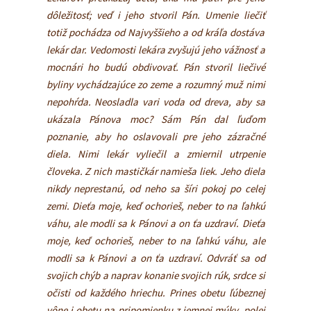
dôležitosť; veď i jeho stvoril Pán. Umenie liečiť
totiž pochádza od Najvyššieho a od kráľa dostáva
lekár dar.
Vedomosti lekára zvyšujú jeho vážnosť a
mocnári ho budú obdivovať. Pán stvoril liečivé
byliny vychádzajúce zo zeme a rozumný muž nimi
nepohŕda. Neosladla vari voda od dreva, aby sa
ukázala Pánova moc? Sám Pán dal ľuďom
poznanie, aby ho oslavovali pre jeho zázračné
diela. Nimi lekár vyliečil a zmiernil utrpenie
človeka. Z nich mastičkár namieša liek. Jeho diela
nikdy neprestanú, od neho sa šíri pokoj po celej
zemi. Dieťa moje, keď ochorieš, neber to na ľahkú
váhu, ale modli sa k Pánovi a on ťa uzdraví. Dieťa
moje, keď ochorieš, neber to na ľahkú váhu, ale
modli sa k Pánovi a on ťa uzdraví. Odvráť sa od
svojich chýb a naprav konanie svojich rúk, srdce si
očisti od každého hriechu. Prines obetu ľúbeznej
vône i obetu na pripomienku z jemnej múky, polej