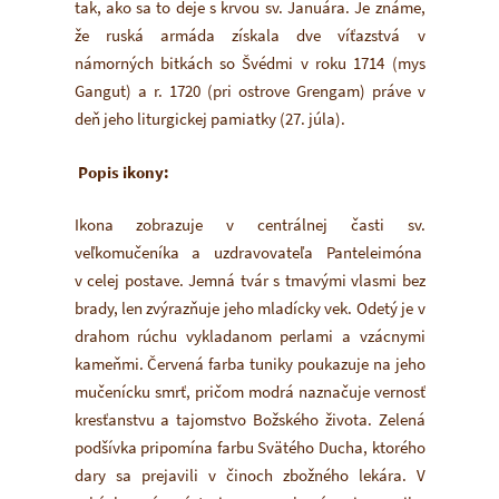
tak, ako sa to deje s krvou sv. Januára. Je známe,
že ruská armáda získala dve víťazstvá v
námorných bitkách so Švédmi v roku 1714 (mys
Gangut) a r. 1720 (pri ostrove Grengam) práve v
deň jeho liturgickej pamiatky (27. júla).
Popis ikony:
Ikona zobrazuje v centrálnej časti sv.
veľkomučeníka a uzdravovateľa Panteleimóna
v celej postave. Jemná tvár s tmavými vlasmi bez
brady, len zvýrazňuje jeho mladícky vek. Odetý je v
drahom rúchu vykladanom perlami a vzácnymi
kameňmi. Červená farba tuniky poukazuje na jeho
mučenícku smrť, pričom modrá naznačuje vernosť
kresťanstvu a tajomstvo Božského života. Zelená
podšívka pripomína farbu Svätého Ducha, ktorého
dary sa prejavili v činoch zbožného lekára. V