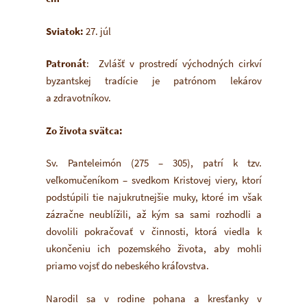
Sviatok:
27. júl
Patronát
: Zvlášť v prostredí východných cirkví
byzantskej tradície je patrónom lekárov
a zdravotníkov.
Zo života svätca:
Sv. Panteleimón (275 – 305), patrí k tzv.
veľkomučeníkom – svedkom Kristovej viery, ktorí
podstúpili tie najukrutnejšie muky, ktoré im však
zázračne neublížili, až kým sa sami rozhodli a
dovolili pokračovať v činnosti, ktorá viedla k
ukončeniu ich pozemského života, aby mohli
priamo vojsť do nebeského kráľovstva.
Narodil sa v rodine pohana a kresťanky v