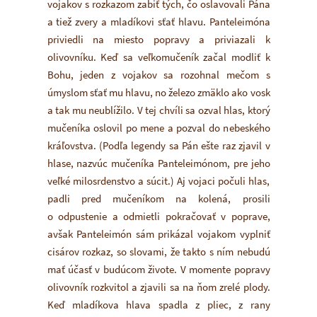
vojakov s rozkazom zabiť tých, čo oslavovali Pána
a tiež zvery a mladíkovi sťať hlavu. Panteleimóna
priviedli na miesto popravy a priviazali k
olivovníku. Keď sa veľkomučeník začal modliť k
Bohu, jeden z vojakov sa rozohnal mečom s
úmyslom sťať mu hlavu, no železo zmäklo ako vosk
a tak mu neublížilo. V tej chvíli sa ozval hlas, ktorý
mučeníka oslovil po mene a pozval do nebeského
kráľovstva. (Podľa legendy sa Pán ešte raz zjavil v
hlase, nazvúc mučeníka Panteleimónom, pre jeho
veľké milosrdenstvo a súcit.) Aj vojaci počuli hlas,
padli pred mučeníkom na kolená, prosili
o odpustenie a odmietli pokračovať v poprave,
avšak Panteleimón sám prikázal vojakom vyplniť
cisárov rozkaz, so slovami, že takto s ním nebudú
mať účasť v budúcom živote. V momente popravy
olivovník rozkvitol a zjavili sa na ňom zrelé plody.
Keď mladíkova hlava spadla z pliec, z rany