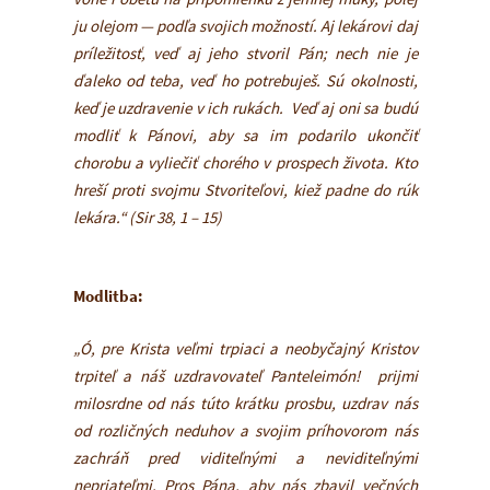
ju olejom — podľa svojich možností. Aj lekárovi daj
príležitosť, veď aj jeho stvoril Pán; nech nie je
ďaleko od teba, veď ho potrebuješ. Sú okolnosti,
keď je uzdravenie v ich rukách. Veď aj oni sa budú
modliť k Pánovi, aby sa im podarilo ukončiť
chorobu a vyliečiť chorého v prospech života. Kto
hreší proti svojmu Stvoriteľovi, kiež padne do rúk
lekára.“ (Sir 38, 1 – 15)
Modlitba:
„Ó, pre Krista veľmi trpiaci a neobyčajný Kristov
trpiteľ a náš uzdravovateľ Panteleimón! prijmi
milosrdne od nás túto krátku prosbu, uzdrav nás
od rozličných neduhov a svojim príhovorom nás
zachráň pred viditeľnými a neviditeľnými
nepriateľmi. Pros Pána, aby nás zbavil večných