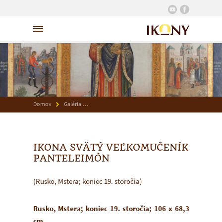
Domov
Galéria
Ikona Svätý veľkomučeník Panteleimón
IKONA SVÄTÝ VEĽKOMUČENÍK
PANTELEIMÓN
(Rusko, Mstera; koniec 19. storočia)
Rusko, Mstera; koniec 19. storočia; 106 x 68,3
cm