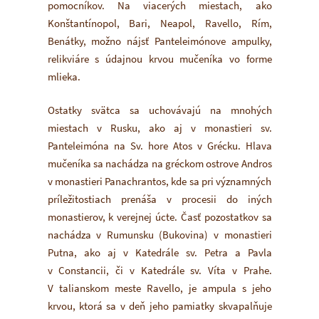
pomocníkov. Na viacerých miestach, ako
Konštantínopol, Bari, Neapol, Ravello, Rím,
Benátky, možno nájsť Panteleimónove ampulky,
relikviáre s údajnou krvou mučeníka vo forme
mlieka.
Ostatky svätca sa uchovávajú na mnohých
miestach v Rusku, ako aj v monastieri sv.
Panteleimóna na Sv. hore Atos v Grécku. Hlava
mučeníka sa nachádza na gréckom ostrove Andros
v monastieri Panachrantos, kde sa pri významných
príležitostiach prenáša v procesii do iných
monastierov, k verejnej úcte. Časť pozostatkov sa
nachádza v Rumunsku (Bukovina) v monastieri
Putna, ako aj v Katedrále sv. Petra a Pavla
v Constancii, či v Katedrále sv. Víta v Prahe.
V talianskom meste Ravello, je ampula s jeho
krvou, ktorá sa v deň jeho pamiatky skvapalňuje