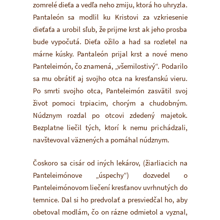
zomrelé dieťa a vedľa neho zmiju, ktorá ho uhryzla.
Pantaleón sa modlil ku Kristovi za vzkriesenie
dieťaťa a urobil sľub, že prijme krst ak jeho prosba
bude vypočutá. Dieťa ožilo a had sa rozletel na
márne kúsky. Pantaleón prijal krst a nové meno
Panteleimón, čo znamená, „všemilostivý“. Podarilo
sa mu obrátiť aj svojho otca na kresťanskú vieru.
Po smrti svojho otca, Panteleimón zasvätil svoj
život pomoci trpiacim, chorým a chudobným.
Núdznym rozdal po otcovi zdedený majetok.
Bezplatne liečil tých, ktorí k nemu prichádzali,
navštevoval väznených a pomáhal núdznym.
Čoskoro sa cisár od iných lekárov, (žiarliacich na
Panteleimónove „úspechy“) dozvedel o
Panteleimónovom liečení kresťanov uvrhnutých do
temnice. Dal si ho predvolať a presviedčal ho, aby
obetoval modlám, čo on rázne odmietol a vyznal,