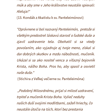
múk a aby sme v Jeho kráľovstve neustále spievali:
Aleluja!“
(13. Kondák z Akatistu k sv. Panteleimónovi)
"Oprávnene si bol nazvaný Panteleimón, pretože si
všetkým predostrel láskavú starosť o ľudské duše a
zjavil uzdravenie tela. Obohatil si sa vtedy
povolaním, ako vyjadruje aj tvoje meno, získal si
dar dobrých skutkov a mzdu nábožnosti, mučeník.
Ukázal si sa ako nositeľ venca a víťazný bojovník
Krista, nášho Boha. Pros ho, aby spasil a osvietil
naše duše."
(Stichira z Veľkej večierne sv. Panteleimóna)
„Podobný Milosrdnému, prijal si milosť uzdravení,
trpiteľ a mučeník Krista Boha. Vylieč neduhy
našich duší svojimi modlitbami, zažeň hriechy, čo
neustále útočia na tých, ktorí bez prestania