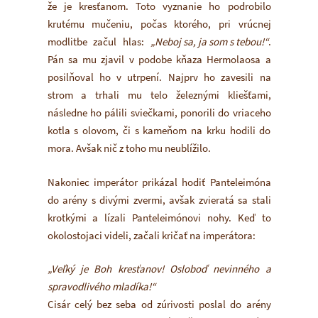
že je kresťanom. Toto vyznanie ho podrobilo
krutému mučeniu, počas ktorého, pri vrúcnej
modlitbe začul hlas:
„Neboj sa, ja som s tebou!“
.
Pán sa mu zjavil v podobe kňaza Hermolaosa a
posilňoval ho v utrpení. Najprv ho zavesili na
strom a trhali mu telo železnými kliešťami,
následne ho pálili sviečkami, ponorili do vriaceho
kotla s olovom, či s kameňom na krku hodili do
mora. Avšak nič z toho mu neublížilo.
Nakoniec imperátor prikázal hodiť Panteleimóna
do arény s divými zvermi, avšak zvieratá sa stali
krotkými a lízali Panteleimónovi nohy. Keď to
okolostojaci videli, začali kričať na imperátora:
„Veľký je Boh kresťanov! Osloboď nevinného a
spravodlivého mladíka!“
Cisár celý bez seba od zúrivosti poslal do arény