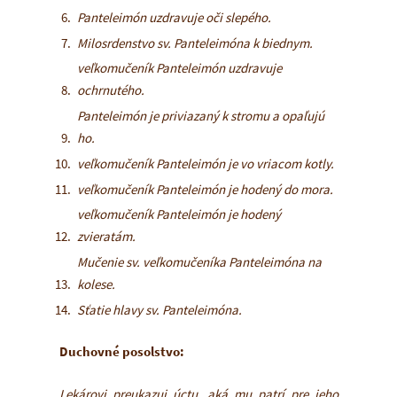
Panteleimón uzdravuje oči slepého.
Milosrdenstvo sv. Panteleimóna k biednym.
veľkomučeník Panteleimón uzdravuje
ochrnutého.
Panteleimón je priviazaný k stromu a opaľujú
ho.
veľkomučeník Panteleimón je vo vriacom kotly.
veľkomučeník Panteleimón je hodený do mora.
veľkomučeník Panteleimón je hodený
zvieratám.
Mučenie sv. veľkomučeníka Panteleimóna na
kolese.
Sťatie hlavy sv. Panteleimóna.
Duchovné posolstvo:
Lekárovi preukazuj úctu, aká mu patrí pre jeho