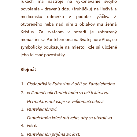
rukách má nástroje na vykonávanie svojho
povolania – drevenú dózu (truhličku) na liečivá a
medicínsku odmerku v podobe lyžičky. Z
otvoreného neba nad ním z oblakov mu žehná
Kristus. Za svätcom v pozadí je zobrazený
monastier sv. Panteleimóna na Svätej hore Atos, čo
symbolicky poukazuje na miesto, kde sú uložené
jeho telesné pozostatky.
Klejmá:
Cisár prikáže Eufrozinovi učiť sv. Panteleimóna.
veľkomučeník Panteleimón sa učí lekárstvu.
Hermolaos ohlasuje sv. veľkomučeníkovi
Panteleimónovi.
Panteleimón kriesi mŕtveho, aby sa utvrdil vo
viere.
Panteleimón prijíma sv. krst.