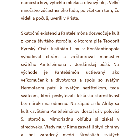
namiesto krvi, vytieklo mlieko a olivový olej. Veľké
množstvo zúčastneného ľudu, po všetkom tom, čo
videli a počuli, uverili v Krista.
Skutočnú existenciu Panteleimóna dosvedčuje kult
z konca štvrtého storočia, o ktorom píše Teodorit
Kyrrský. Cisár Justinián I. mu v Konštantínopole
vybudoval chrám a zreštauroval monastier
svätého Panteleimona v Jordánskej púšti. Na
východe je Panteleimón uctievaný ako
veľkomučeník a divotvorca a spolu so svätým
Hermolaom patrí k svätým nezištníkom, teda
svätcom, ktorí poskytovali lekársku starostlivosť
bez nároku na odmenu. Na západ a do Afriky sa
kult k svätému Panteleimónovi dostal už v polovici
5. storočia. Mimoriadnu obľubu si získal v
stredoveku. Vtedy mu v Ríme zasvätili štyri chrámy
a bol zaradený medzi štrnástich svätých