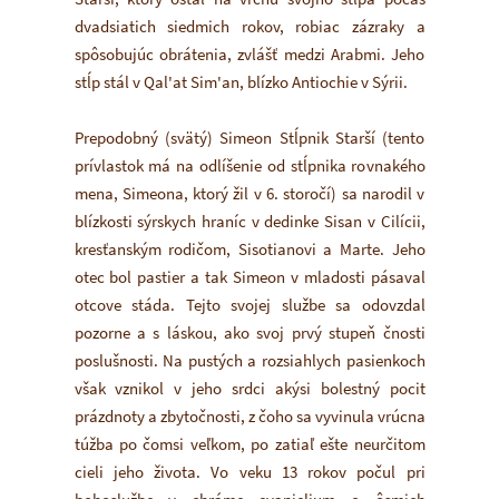
dvadsiatich siedmich rokov, robiac zázraky a
spôsobujúc obrátenia, zvlášť medzi Arabmi. Jeho
stĺp stál v Qal'at Sim'an, blízko Antiochie v Sýrii.
Prepodobný (svätý) Simeon Stĺpnik Starší (tento
prívlastok má na odlíšenie od stĺpnika rovnakého
mena, Simeona, ktorý žil v 6. storočí) sa narodil v
blízkosti sýrskych hraníc v dedinke Sisan v Cilícii,
kresťanským rodičom, Sisotianovi a Marte. Jeho
otec bol pastier a tak Simeon v mladosti pásaval
otcove stáda. Tejto svojej službe sa odovzdal
pozorne a s láskou, ako svoj prvý stupeň čnosti
poslušnosti. Na pustých a rozsiahlych pasienkoch
však vznikol v jeho srdci akýsi bolestný pocit
prázdnoty a zbytočnosti, z čoho sa vyvinula vrúcna
túžba po čomsi veľkom, po zatiaľ ešte neurčitom
cieli jeho života. Vo veku 13 rokov počul pri