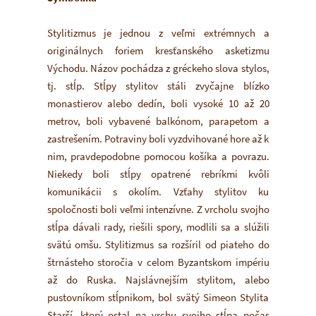
Stylitizmus je jednou z veľmi extrémnych a
originálnych foriem kresťanského asketizmu
Východu. Názov pochádza z gréckeho slova stylos,
tj. stĺp. Stĺpy stylitov stáli zvyčajne blízko
monastierov alebo dedín, boli vysoké 10 až 20
metrov, boli vybavené balkónom, parapetom a
zastrešením. Potraviny boli vyzdvihované hore až k
nim, pravdepodobne pomocou košíka a povrazu.
Niekedy boli stĺpy opatrené rebríkmi kvôli
komunikácii s okolím. Vzťahy stylitov ku
spoločnosti boli veľmi intenzívne. Z vrcholu svojho
stĺpa dávali rady, riešili spory, modlili sa a slúžili
svätú omšu. Stylitizmus sa rozšíril od piateho do
štrnásteho storočia v celom Byzantskom impériu
až do Ruska. Najslávnejším stylitom, alebo
pustovníkom stĺpnikom, bol svätý Simeon Stylita
Starší, ktorý ostal na vrchu svojho stĺpa počas