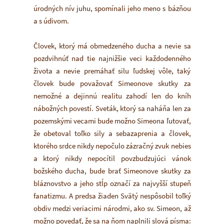
úrodných nív juhu, spomínali jeho meno s bázňou
a s údivom.
Človek, ktorý má obmedzeného ducha a nevie sa
pozdvihnúť nad tie najnižšie veci každodenného
života a nevie premáhať silu ľudskej vôle, taký
človek bude považovať Simeonove skutky za
nemožné a dejinnú realitu zahodí len do kníh
nábožných povestí. Sveták, ktorý sa naháňa len za
pozemskými vecami bude možno Simeona ľutovať,
že obetoval toľko sily a sebazaprenia a človek,
ktorého srdce nikdy nepočulo zázračný zvuk nebies
a ktorý nikdy nepocítil povzbudzujúci vánok
božského ducha, bude brať Simeonove skutky za
bláznovstvo a jeho stĺp označí za najvyšší stupeň
fanatizmu. A predsa žiaden Svätý nespôsobil toľký
obdiv medzi veriacimi národmi, ako sv. Simeon, až
možno povedať, že sa na ňom naplnili slová písma: