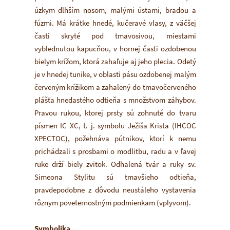
úzkym dlhším nosom, malými ústami, bradou a
fúzmi. Má krátke hnedé, kučeravé vlasy, z väčšej
časti skryté pod tmavosivou, miestami
vyblednutou kapucňou, v hornej časti ozdobenou
bielym krížom, ktorá zahaľuje aj jeho plecia. Odetý
je v hnedej tunike, v oblasti pásu ozdobenej malým
červeným krížikom a zahalený do tmavočerveného
plášťa hnedastého odtieňa s množstvom záhybov.
Pravou rukou, ktorej prsty sú zohnuté do tvaru
písmen IC XC, t. j. symbolu Ježiša Krista (IHCOC
XPECTOC), požehnáva pútnikov, ktorí k nemu
prichádzali s prosbami o modlitbu, radu a v ľavej
ruke drží biely zvitok. Odhalená tvár a ruky sv.
Simeona Stylitu sú tmavšieho odtieňa,
pravdepodobne z dôvodu neustáleho vystavenia
rôznym poveternostným podmienkam (vplyvom).
Symbolika