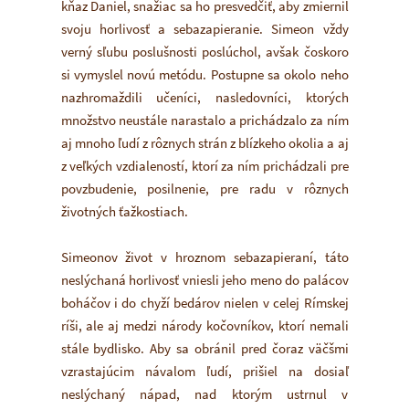
kňaz Daniel, snažiac sa ho presvedčiť, aby zmiernil
svoju horlivosť a sebazapieranie. Simeon vždy
verný sľubu poslušnosti poslúchol, avšak čoskoro
si vymyslel novú metódu. Postupne sa okolo neho
nazhromaždili učeníci, nasledovníci, ktorých
množstvo neustále narastalo a prichádzalo za ním
aj mnoho ľudí z rôznych strán z blízkeho okolia a aj
z veľkých vzdialeností, ktorí za ním prichádzali pre
povzbudenie, posilnenie, pre radu v rôznych
životných ťažkostiach.
Simeonov život v hroznom sebazapieraní, táto
neslýchaná horlivosť vniesli jeho meno do palácov
boháčov i do chyží bedárov nielen v celej Rímskej
ríši, ale aj medzi národy kočovníkov, ktorí nemali
stále bydlisko. Aby sa obránil pred čoraz väčšmi
vzrastajúcim návalom ľudí, prišiel na dosiaľ
neslýchaný nápad, nad ktorým ustrnul v