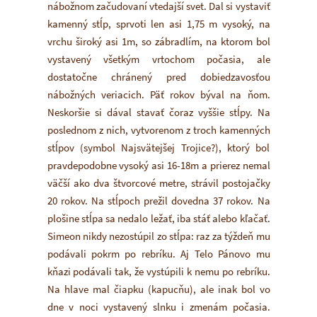
nábožnom začudovaní vtedajší svet. Dal si vystaviť
kamenný stĺp, sprvoti len asi 1,75 m vysoký, na
vrchu široký asi 1m, so zábradlím, na ktorom bol
vystavený všetkým vrtochom počasia, ale
dostatočne chránený pred dobiedzavosťou
nábožných veriacich. Päť rokov býval na ňom.
Neskoršie si dával stavať čoraz vyššie stĺpy. Na
poslednom z nich, vytvorenom z troch kamenných
stĺpov (symbol Najsvätejšej Trojice?), ktorý bol
pravdepodobne vysoký asi 16-18m a prierez nemal
väčší ako dva štvorcové metre, strávil postojačky
20 rokov. Na stĺpoch prežil dovedna 37 rokov. Na
plošine stĺpa sa nedalo ležať, iba stáť alebo kľačať.
Simeon nikdy nezostúpil zo stĺpa: raz za týždeň mu
podávali pokrm po rebríku. Aj Telo Pánovo mu
kňazi podávali tak, že vystúpili k nemu po rebríku.
Na hlave mal čiapku (kapucňu), ale inak bol vo
dne v noci vystavený slnku i zmenám počasia.