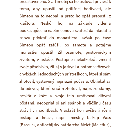
predstaveného. Sv. Timotej sa ho usiloval priviesť k
tomu, aby upustil od prílišnej horlivosti, ale
Simeon na to nedbal, a preto ho opát prepustil z
kláštora. Neskôr ho, na základe videnia
poukazujúceho na Simeonovu svätosť dal hľadať a
znovu priviesť do monastiera, avšak po čase
Simeon opäť zatúžil po samote a potajme
monastier opustil. Žil osamote, pustovníckym
životom, v askéze. Postupne niekoľkokrát zmenil
svoje pôsobisko, žil aj v jaskyni a potom v rôznych
chyžkách, jednoduchých prístreškoch, ktoré si sám
zhotovil, vystavený nepriazni počasia. Obliekal sa
do odevov, ktoré si sám zhotovil, napr. zo slamy,
neskôr z kože a svoje telo umŕtvoval dlhými
pôstami, nedoprial si ani spánok a väčšinu času
strávil v modlitbách. Viackrát ho navštívili rôzni
biskupi a kňazi, napr. miestny biskup Vass
(Bassus), antiochijský patriarcha Melet (Meletius),