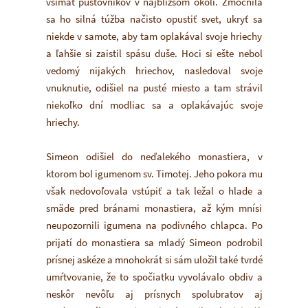
všímať pustovníkov v najbližšom okolí. Zmocnila
sa ho silná túžba načisto opustiť svet, ukryť sa
niekde v samote, aby tam oplakával svoje hriechy
a ľahšie si zaistil spásu duše. Hoci si ešte nebol
vedomý nijakých hriechov, nasledoval svoje
vnuknutie, odišiel na pusté miesto a tam strávil
niekoľko dní modliac sa a oplakávajúc svoje
hriechy.
Simeon odišiel do neďalekého monastiera, v
ktorom bol igumenom sv. Timotej. Jeho pokora mu
však nedovoľovala vstúpiť a tak ležal o hlade a
smäde pred bránami monastiera, až kým mnísi
neupozornili igumena na podivného chlapca. Po
prijatí do monastiera sa mladý Simeon podrobil
prísnej askéze a mnohokrát si sám uložil také tvrdé
umŕtvovanie, že to spočiatku vyvolávalo obdiv a
neskôr nevôľu aj prísnych spolubratov aj