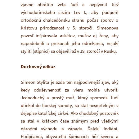
zjavne obrátilo veľa ľudí a ovplyvnil tiež
východorímskeho cisára Lev I., aby podporil
ortodoxnú chalcedónsku stranu počas sporov o
Kristovu prirodzenosť v 5. storočí. Simeonova
povesť inšpirovala askétov, mužov aj ženy, aby
napodobnili a prekonali jeho odriekania, nejakí
styliti (stĺpnici) sa objavili až v 19. storočí v Rusku.
Duchovný odkaz
Simeon Stylita je azda ten najpodivnejší zjav, aký
kedy oduševnenosť za vieru mohla utvoriť.
Jednoduchý a prostý muž, ktorý spomedzi ľudí
utiekol do horskej samoty, sa stal nesmrteľným v
dejepise katolíckej cirkvi. Ako chudobný pustovník
sa stal v krátkom čase známym pred všetkými
národmi východu a západu. Ďalekí Indiáni,
Etiópčania, obyvatelia šumiacich hôr severu a