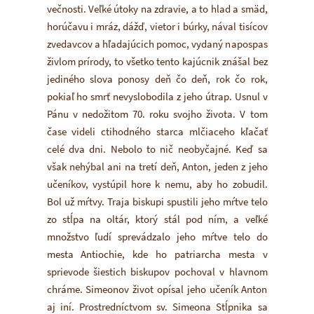
večnosti. Veľké útoky na zdravie, a to hlad a smäd,
horúčavu i mráz, dážď, vietor i búrky, nával tisícov
zvedavcov a hľadajúcich pomoc, vydaný napospas
živlom prírody, to všetko tento kajúcnik znášal bez
jediného slova ponosy deň čo deň, rok čo rok,
pokiaľ ho smrť nevyslobodila z jeho útrap. Usnul v
Pánu v nedožitom 70. roku svojho života. V tom
čase videli ctihodného starca mlčiaceho kľačať
celé dva dni. Nebolo to nič neobyčajné. Keď sa
však nehýbal ani na tretí deň, Anton, jeden z jeho
učeníkov, vystúpil hore k nemu, aby ho zobudil.
Bol už mŕtvy. Traja biskupi spustili jeho mŕtve telo
zo stĺpa na oltár, ktorý stál pod ním, a veľké
množstvo ľudí sprevádzalo jeho mŕtve telo do
mesta Antiochie, kde ho patriarcha mesta v
sprievode šiestich biskupov pochoval v hlavnom
chráme. Simeonov život opísal jeho učeník Anton
aj iní. Prostredníctvom sv. Simeona Stĺpnika sa