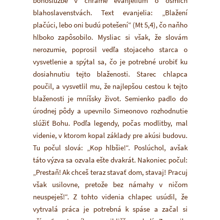
bohoslužbe v chráme evanjelium o ôsmich
blahoslavenstvách. Text evanjelia: „Blažení
plačúci, lebo oni budú potešení“ (Mt 5,4), čo naňho
hlboko zapôsobilo. Mysliac si však, že slovám
nerozumie, poprosil vedľa stojaceho starca o
vysvetlenie a spýtal sa, čo je potrebné urobiť ku
dosiahnutiu tejto blaženosti. Starec chlapca
poučil, a vysvetlil mu, že najlepšou cestou k tejto
blaženosti je mníšsky život. Semienko padlo do
úrodnej pôdy a upevnilo Simeonovo rozhodnutie
slúžiť Bohu. Podľa legendy, počas modlitby, mal
videnie, v ktorom kopal základy pre akúsi budovu.
Tu počul slová: „Kop hlbšie!“. Poslúchol, avšak
táto výzva sa ozvala ešte dvakrát. Nakoniec počul:
„Prestaň! Ak chceš teraz stavať dom, stavaj! Pracuj
však usilovne, pretože bez námahy v ničom
neuspeješ!“. Z tohto videnia chlapec usúdil, že
vytrvalá práca je potrebná k spáse a začal si