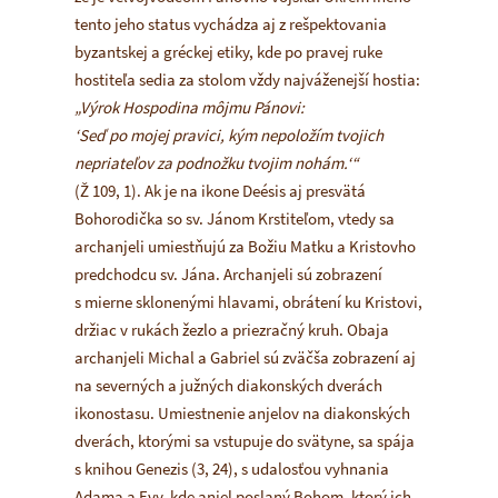
tento jeho status vychádza aj z rešpektovania
byzantskej a gréckej etiky, kde po pravej ruke
hostiteľa sedia za stolom vždy najváženejší hostia:
„Výrok Hospodina môjmu Pánovi:
‘Seď po mojej pravici, kým nepoložím tvojich
nepriateľov za podnožku tvojim nohám.‘“
(Ž 109, 1). Ak je na ikone Deésis aj presvätá
Bohorodička so sv. Jánom Krstiteľom, vtedy sa
archanjeli umiestňujú za Božiu Matku a Kristovho
predchodcu sv. Jána. Archanjeli sú zobrazení
s mierne sklonenými hlavami, obrátení ku Kristovi,
držiac v rukách žezlo a priezračný kruh. Obaja
archanjeli Michal a Gabriel sú zväčša zobrazení aj
na severných a južných diakonských dverách
ikonostasu. Umiestnenie anjelov na diakonských
dverách, ktorými sa vstupuje do svätyne, sa spája
s knihou Genezis (3, 24), s udalosťou vyhnania
Adama a Evy, kde anjel poslaný Bohom, ktorý ich