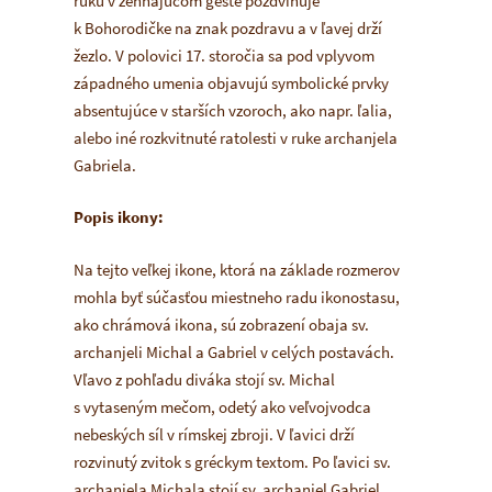
ruku v žehnajúcom geste pozdvihuje
k Bohorodičke na znak pozdravu a v ľavej drží
žezlo. V polovici 17. storočia sa pod vplyvom
západného umenia objavujú symbolické prvky
absentujúce v starších vzoroch, ako napr. ľalia,
alebo iné rozkvitnuté ratolesti v ruke archanjela
Gabriela.
Popis ikony:
Na tejto veľkej ikone, ktorá na základe rozmerov
mohla byť súčasťou miestneho radu ikonostasu,
ako chrámová ikona, sú zobrazení obaja sv.
archanjeli Michal a Gabriel v celých postavách.
Vľavo z pohľadu diváka stojí sv. Michal
s vytaseným mečom, odetý ako veľvojvodca
nebeských síl v rímskej zbroji. V ľavici drží
rozvinutý zvitok s gréckym textom. Po ľavici sv.
archanjela Michala stojí sv. archanjel Gabriel,