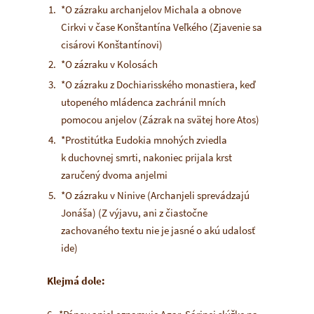
*O zázraku archanjelov Michala a obnove
Cirkvi v čase Konštantína Veľkého (Zjavenie sa
cisárovi Konštantínovi)
*O zázraku v Kolosách
*O zázraku z Dochiarisského monastiera, keď
utopeného mládenca zachránil mních
pomocou anjelov (Zázrak na svätej hore Atos)
*Prostitútka Eudokia mnohých zviedla
k duchovnej smrti, nakoniec prijala krst
zaručený dvoma anjelmi
*O zázraku v Ninive (Archanjeli sprevádzajú
Jonáša) (Z výjavu, ani z čiastočne
zachovaného textu nie je jasné o akú udalosť
ide)
Klejmá dole: