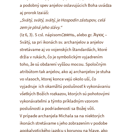
a podobný spev anjelov oslavujúcich Boha uvádza
aj prorok Izaiáš:
„Svätý, svätý, svätý, je Hospodin zástupov, celá
zem je plná jeho slávy.“
(Iz 6, 3). S csl. nápisom
Cвять
, alebo gr. Άγιος –
Svätý, sa pri ikonách sv. archanjelov a anjelov
stretávame aj vo vojenských štandardách, ktoré
držia v rukách, čo je symbolickým vyjadrením
toho, že sú obdarení vyššou mocou. Spoločným
atribútom tak anjelov, ako aj archanjelov je stuha
vo vlasoch, ktorej konce vejú okolo uší, čo
vyjadruje ich okamžitú poslušnosť k vykonávaniu
všetkých Božích rozkazov, ktorých sú pohotovými
vykonávateľmi a týmto príkladným vzorom
poslušnosti a podriadenosti sa Božej vôli.
V prípade archanjela Michala sa na niektorých
ikonách stretávame s jeho zobrazením v podobe
apokalyptického jazdcu s korunou na hlave, ako