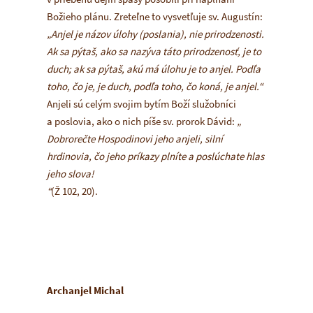
Božieho plánu. Zreteľne to vysvetľuje sv. Augustín:
„Anjel je názov úlohy (poslania), nie prirodzenosti.
Ak sa pýtaš, ako sa nazýva táto prirodzenosť, je to
duch; ak sa pýtaš, akú má úlohu je to anjel. Podľa
toho, čo je, je duch, podľa toho, čo koná, je anjel.“
Anjeli sú celým svojim bytím Boží služobníci
a poslovia, ako o nich píše sv. prorok Dávid:
„
Dobrorečte Hospodinovi jeho anjeli, silní
hrdinovia, čo jeho príkazy plníte a poslúchate hlas
jeho slova!
“
(Ž 102, 20).
Archanjel Michal