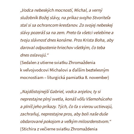
„Vodca nebeských mocností, Michal, a verný
služobník Božej slávy, na príkaz svojho Stvoriteľa
stal si sa ochrancom kresťanov. Zo svojej nebeskej
slávy pozeráš sa na zem. Preto ťa všetci velebíme a
tvoju slávnosť dnes konáme. Pros Krista Boha, aby
daroval odpustenie hriechov všetkým, čo teba
dnes oslavujú.“
(Sedalen z utierne sviatku Zhromaždenia
k veľvojvodcovi Michalovi a ďalším beztelesným
mocnostiam – liturgická pamiatka 8. november)
„Najdôstojnejší Gabriel, vodca anjelov, ty si
neprestajne plný svetla, konáš vôľu Všemohúceho
a plníš jeho príkazy. Tých, čo ťa s vierou uctievajú,
zachraňuj, neprestajne pros, aby boli naše duše
obdarované pokojom a veľkým milosrdenstvom.“
(Stichira z večierne sviatku Zhromaždenia