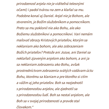
prirodzenosť anjela nie je viditeľná telesnými
očami) i padol tvárou na zem a klaňal sa mu.
Podobne konal aj Daniel. Anjel nie je Bohom, ale
stvorením, je Božím služobníkom a pomocníkom.
Preto sa mu poklonil nie ako Bohu, ale ako
Božiemu služobníkovi a pomocníkovi. Vari nemám
maľovať obrazy Kristových priateľov, ktorým sa
neklaniam ako bohom, ale ako zobrazeniam
Božích priateľov? Pretože ani Jozue, ani Daniel sa
neklaňali zjaveným anjelom ako bohom, a ani ja
sa neklaniam zobrazeniu ako Bohu, avšak
prostredníctvom zobrazenia svätých vzdávam úctu
Bohu, ktorému sa klaniam a pre ktorého si ctím
a vážim aj jeho priateľov. Boh sa nezjednotil
s prirodzenosťou anjelov, ale zjednotil sa
s prirodzenosťou ľudí. Boh sa nestal anjelom, ale
Boh sa v svojej prirodzenosti a pravde stal
človekom.“