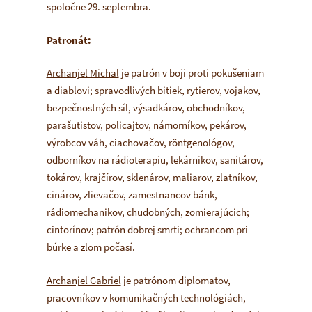
spoločne 29. septembra.
Patronát:
Archanjel Michal
je patrón v boji proti pokušeniam
a diablovi; spravodlivých bitiek, rytierov, vojakov,
bezpečnostných síl, výsadkárov, obchodníkov,
parašutistov, policajtov, námorníkov, pekárov,
výrobcov váh, ciachovačov, röntgenológov,
odborníkov na rádioterapiu, lekárnikov, sanitárov,
tokárov, krajčírov, sklenárov, maliarov, zlatníkov,
cinárov, zlievačov, zamestnancov bánk,
rádiomechanikov, chudobných, zomierajúcich;
cintorínov; patrón dobrej smrti; ochrancom pri
búrke a zlom počasí.
Archanjel Gabriel
je patrónom diplomatov,
pracovníkov v komunikačných technológiách,