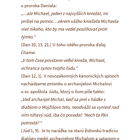
u proroka Daniela:
„...ale Michael, jeden z najvyšších kniežat, mi
prišiel na pomoc…okrem vášho kniežaťa Michaela
niet nikoho, kto by ma vedel posilňovať proti
týmto.“
(Dan 10, 13. 21.) U toho istého proroka ďalej
čítame:
„V tom čase povstane veľké knieža, Michael,
ochranca synov tvojho ľudu.“
(Dan 12, 1). V novozákonných kanonických spisoch
nachádzame zmienku o archanjelovi Michalovi
u sv. apoštola Júdu, ktorý o ňom píše takto:
„Veď archanjel Michal, keď sa prel v hádke s
diablom o Mojžišovo telo, neodvážil sa vyniesť nad
ním rúhavý súd, iba čo povedal: ‘Nech ťa Pán
potrestá!‘“
(Júd 1, 9). Je to narážka na starú židovskú tradíciu
dialógu medzi archanjelom Michalom a satanom o