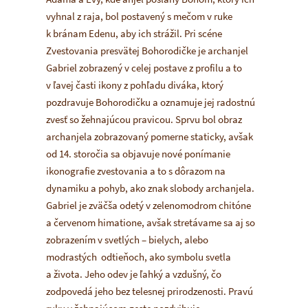
vyhnal z raja, bol postavený s mečom v ruke
k bránam Edenu, aby ich strážil. Pri scéne
Zvestovania presvätej Bohorodičke je archanjel
Gabriel zobrazený v celej postave z profilu a to
v ľavej časti ikony z pohľadu diváka, ktorý
pozdravuje Bohorodičku a oznamuje jej radostnú
zvesť so žehnajúcou pravicou. Sprvu bol obraz
archanjela zobrazovaný pomerne staticky, avšak
od 14. storočia sa objavuje nové ponímanie
ikonografie zvestovania a to s dôrazom na
dynamiku a pohyb, ako znak slobody archanjela.
Gabriel je zväčša odetý v zelenomodrom chitóne
a červenom himatione, avšak stretávame sa aj so
zobrazením v svetlých – bielych, alebo
modrastých odtieňoch, ako symbolu svetla
a života. Jeho odev je ľahký a vzdušný, čo
zodpovedá jeho bez telesnej prirodzenosti. Pravú