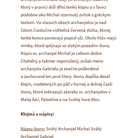
ktorý v pravici drží dlhú tenkú kópiu a v ľavici
podobne ako Michal rozvinutý zvitok s gréckym
textom. Vo vlasoch oboch archanjelov je nad
čelom čiastočne viditeľná červená stuha, ktorej
tenké konce povievajú popod uši. Okolo hláv majú
nimby, ktoré splývajú so zlatým pozadím ikony.
Nápis sv. archanjel Michal je celkom dobre
čitateľný a takmer neporušený, avšak meno
archanjela Gabriela je značne poškodené
a zachované len prvé litery. Ikonu dopĺňa desať
klejm, rozdelených po päť v hornej a dolnej časti
ikony, ktoré zobrazujú zázraky sv. archanjelov v
Malej Ázii, Palestíne a na Svätej hore Atos.
Klejmá a nápisy:
Názov ikony:
Svätý Archanjel Michal Svätý
Archanjel Gabriel