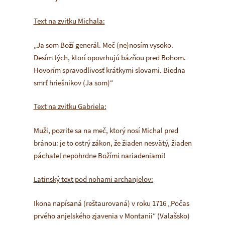
Text na zvitku Michala:
„Ja som Boží generál. Meč (ne)nosím vysoko.
Desím tých, ktorí opovrhujú bázňou pred Bohom.
Hovorím spravodlivosť krátkymi slovami. Biedna
smrť hriešnikov (Ja som)“
Text na zvitku Gabriela:
Muži, pozrite sa na meč, ktorý nosí Michal pred
bránou: je to ostrý zákon, že žiaden nesvätý, žiaden
páchateľ nepohrdne Božími nariadeniami!
Latinský text pod nohami archanjelov:
Ikona napísaná (reštaurovaná) v roku 1716 „Počas
prvého anjelského zjavenia v Montanii“ (Valašsko)