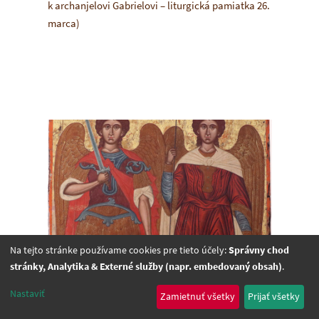
k archanjelovi Gabrielovi – liturgická pamiatka 26.
marca)
Na tejto stránke používame cookies pre tieto účely:
Správny chod
stránky, Analytika & Externé služby (napr. embedovaný obsah)
.
Nastaviť
Zamietnuť všetky
Prijať všetky