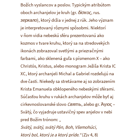
Božích vyslancov a poslov. Typickým atribútom
oboch archanjelov je kruh (gr.
δίσκος
, rus.
зеркало
), ktorý držia v jednej z rúk. Jeho význam
je interpretovaný rôznymi spôsobmi. Niektorí
v ňom vidia nebeskú sféru prezentovanú ako
kozmos v tvare kruhu, ktorý sa na stredovekých
ikonách zobrazoval svetlými a priezračnými
farbami, ako sklenená guľa s písmenom X – ako
Christós, Kristus, alebo monogram Ježiša Krista IC
XC, ktorý archanjeli Michal a Gabriel rozdeľujú na
dve časti. Niekedy sa stretávame aj so zobrazením
Krista Emanuela obklopeného nebeskými sférami.
Súčasťou kruhu v rukách archanjelov môže byť aj
cirkevnoslovanské slovo
Cвять
, alebo gr. Άγιος –
Svätý, čo vyjadruje ustavičný spev anjelov v nebi
pred Božím trónom: „
Svätý, svätý, svätý Pán, Boh, Všemohúci,
ktorý bol, ktorý je a ktorý príde.“
(Zjv 4, 8)