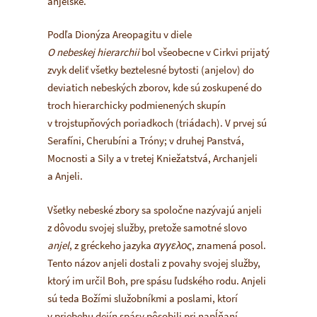
anjelské.
Podľa Dionýza Areopagitu v diele
O nebeskej hierarchii
bol všeobecne v Cirkvi prijatý
zvyk deliť všetky beztelesné bytosti (anjelov) do
deviatich nebeských zborov, kde sú zoskupené do
troch hierarchicky podmienených skupín
v trojstupňových poriadkoch (triádach). V prvej sú
Serafíni, Cherubíni a Tróny; v druhej Panstvá,
Mocnosti a Sily a v tretej Kniežatstvá, Archanjeli
a Anjeli.
Všetky nebeské zbory sa spoločne nazývajú anjeli
z dôvodu svojej služby, pretože samotné slovo
anjel
, z gréckeho jazyka
αγγελος
, znamená posol.
Tento názov anjeli dostali z povahy svojej služby,
ktorý im určil Boh, pre spásu ľudského rodu. Anjeli
sú teda Božími služobníkmi a poslami, ktorí
v priebehu dejín spásy pôsobili pri napĺňaní