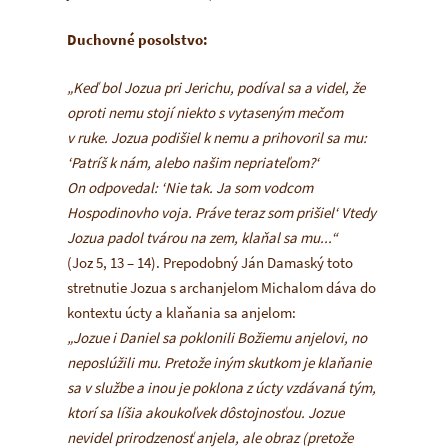
Duchovné posolstvo:
„Keď bol Jozua pri Jerichu, podíval sa a videl, že
oproti nemu stojí niekto s vytaseným mečom
v ruke. Jozua podišiel k nemu a prihovoril sa mu:
‘Patríš k nám, alebo našim nepriateľom?‘
On odpovedal: ‘Nie tak. Ja som vodcom
Hospodinovho voja. Práve teraz som prišiel‘ Vtedy
Jozua padol tvárou na zem, klaňal sa mu...“
(Joz 5, 13 – 14). Prepodobný Ján Damaský toto
stretnutie Jozua s archanjelom Michalom dáva do
kontextu úcty a klaňania sa anjelom:
„Jozue i Daniel sa poklonili Božiemu anjelovi, no
neposlúžili mu. Pretože iným skutkom je klaňanie
sa v službe a inou je poklona z úcty vzdávaná tým,
ktorí sa líšia akoukoľvek dôstojnosťou. Jozue
nevidel prirodzenosť anjela, ale obraz (pretože