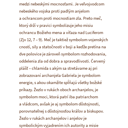
medzi nebeskými mocnosťami. Je veľvojvodcom
nebeského vojska proti padlým anjelom
a ochrancom proti mocnostiam zla. Preto meč,
ktorý drží v pravici symbolizuje jeho misiu
ochrancu Božieho mena a víťaza nad Luciferom
(Zjv 12, 7 – 9). Meč je taktiež symbolom vojenských
cností, sily a statočnosti v boji a keďže pretína na
dve polovice je zároveň symbolom rozhodovania,
oddelenia zla od dobra a spravodlivosti. Červený
plášť – chlamida s akým sa stretávame aj pri
zobrazovaní archanjela Gabriela je symbolom
energie, s akou okamžite spĺňajú všetky božské
príkazy. Žezlo v rukách oboch archanjelov, je
symbolom moci, ktorá patrí iba patriarchom
a vládcom, avšak je aj symbolom dôstojnosti,
porovnateľnej s dôstojnosťou kráľov a biskupov.
Žezlo v rukách archanjelov i anjelov je
symbolickým vyjadrením ich autority a misie