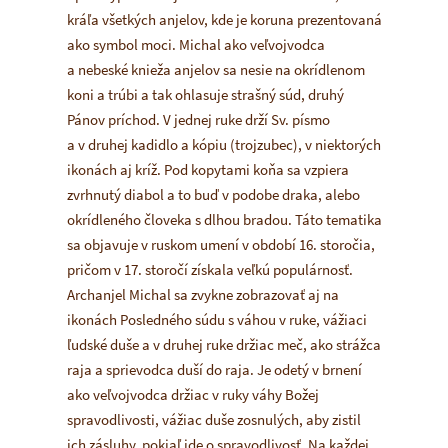
kráľa všetkých anjelov, kde je koruna prezentovaná
ako symbol moci. Michal ako veľvojvodca
a nebeské knieža anjelov sa nesie na okrídlenom
koni a trúbi a tak ohlasuje strašný súd, druhý
Pánov príchod. V jednej ruke drží Sv. písmo
a v druhej kadidlo a kópiu (trojzubec), v niektorých
ikonách aj kríž. Pod kopytami koňa sa vzpiera
zvrhnutý diabol a to buď v podobe draka, alebo
okrídleného človeka s dlhou bradou. Táto tematika
sa objavuje v ruskom umení v období 16. storočia,
pričom v 17. storočí získala veľkú populárnosť.
Archanjel Michal sa zvykne zobrazovať aj na
ikonách Posledného súdu s váhou v ruke, vážiaci
ľudské duše a v druhej ruke držiac meč, ako strážca
raja a sprievodca duší do raja. Je odetý v brnení
ako veľvojvodca držiac v ruky váhy Božej
spravodlivosti, vážiac duše zosnulých, aby zistil
ich zásluhy, pokiaľ ide o spravodlivosť. Na každej