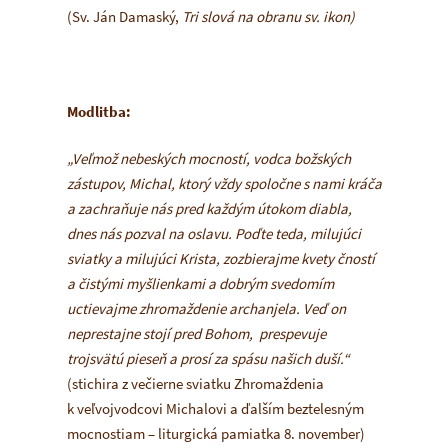
(Sv. Ján Damaský,
Tri slová na obranu sv. ikon)
Modlitba:
„Veľmož nebeských mocností, vodca božských
zástupov, Michal, ktorý vždy spoločne s nami kráča
a zachraňuje nás pred každým útokom diabla,
dnes nás pozval na oslavu. Poďte teda, milujúci
sviatky a milujúci Krista, zozbierajme kvety čností
a čistými myšlienkami a dobrým svedomím
uctievajme zhromaždenie archanjela. Veď on
neprestajne stojí pred Bohom, prespevuje
trojsvätú pieseň a prosí za spásu našich duší.“
(stichira z večierne sviatku Zhromaždenia
k veľvojvodcovi Michalovi a ďalším beztelesným
mocnostiam – liturgická pamiatka 8. november)