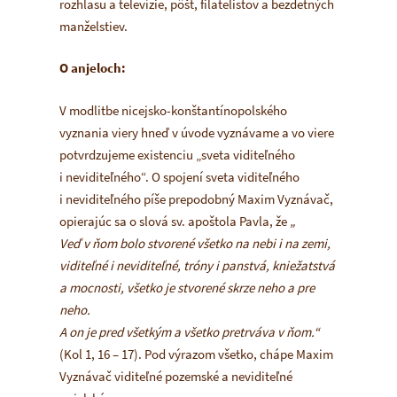
rozhlasu a televízie, pôšt, filatelistov a bezdetných
manželstiev.
O anjeloch:
V modlitbe nicejsko-konštantínopolského
vyznania viery hneď v úvode vyznávame a vo viere
potvrdzujeme existenciu „sveta viditeľného
i neviditeľného“. O spojení sveta viditeľného
i neviditeľného píše prepodobný Maxim Vyznávač,
opierajúc sa o slová sv. apoštola Pavla, že
„
Veď v ňom bolo stvorené všetko na nebi i na zemi,
viditeľné i neviditeľné, tróny i panstvá, kniežatstvá
a mocnosti, všetko je stvorené skrze neho a pre
neho.
A on je pred všetkým a všetko pretrváva v ňom
.“
(Kol 1, 16 – 17). Pod výrazom všetko, chápe Maxim
Vyznávač viditeľné pozemské a neviditeľné