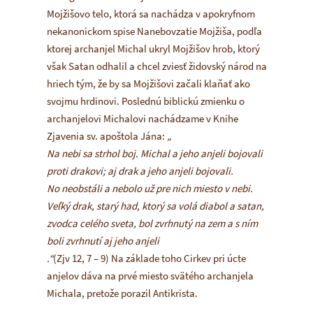
Mojžišovo telo, ktorá sa nachádza v apokryfnom
nekanonickom spise Nanebovzatie Mojžiša, podľa
ktorej archanjel Michal ukryl Mojžišov hrob, ktorý
však Satan odhalil a chcel zviesť židovský národ na
hriech tým, že by sa Mojžišovi začali klaňať ako
svojmu hrdinovi. Poslednú biblickú zmienku o
archanjelovi Michalovi nachádzame v Knihe
Zjavenia sv. apoštola Jána:
„
Na nebi sa strhol boj. Michal a jeho anjeli bojovali
proti drakovi; aj drak a jeho anjeli bojovali.
No neobstáli a nebolo už pre nich miesto v nebi.
Veľký drak, starý had, ktorý sa volá diabol a satan,
zvodca celého sveta, bol zvrhnutý na zem a s ním
boli zvrhnutí aj jeho anjeli
.“
(Zjv 12, 7 – 9) Na základe toho Cirkev pri úcte
anjelov dáva na prvé miesto svätého archanjela
Michala, pretože porazil Antikrista.