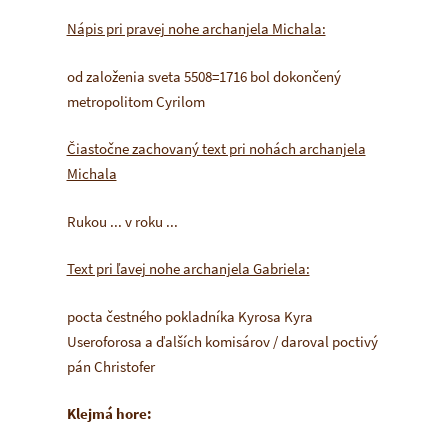
Nápis pri pravej nohe archanjela Michala:
od založenia sveta 5508=1716 bol dokončený
metropolitom Cyrilom
Čiastočne zachovaný text pri nohách archanjela
Michala
Rukou ... v roku ...
Text pri ľavej nohe archanjela Gabriela:
pocta čestného pokladníka Kyrosa Kyra
Useroforosa a ďalších komisárov / daroval poctivý
pán Christofer
Klejmá hore: