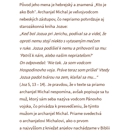
Pôvod jeho mena je hebrejský a znamená „Kto je
ako Boh“. Archanjel Michal je veľvojvodcom
nebeských zástupov, čo nepriamo potvrdzuje aj
starozákonná kniha Jozue:
„Keď bol Jozua pri Jerichu, podíval sa a videl, že
oproti nemu stojí niekto s vytaseným mečom
v ruke. Jozua podišiel k nemu a prihovoril sa mu:
‘Patríš k nám, alebo našim nepriateľom?‘
On odpovedal: ‘Nie tak. Ja som vodcom
Hospodinovho voja. Práve teraz som prišiel‘ Vtedy
Jozua padol tvárou na zem, klaňal sa mu...“
(Joz 5, 13 – 14). Je pravdou, že v texte sa priamo
archanjel Michal nespomína, avšak popisuje sa tu
muž, ktorý sám seba nazýva vodcom Pánovho
vojska, čo privádza k presvedčeniu, že týmto
mužom je archanjel Michal. Priame svedectvá
o archanjelovi Michalovi, ako o prvom
a najvyššom z kniežat anjelov nachádzame v Biblii