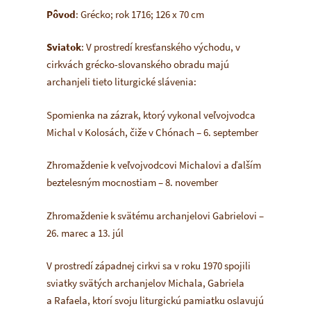
Pôvod
: Grécko; rok 1716; 126 x 70 cm
Sviatok
: V prostredí kresťanského východu, v
cirkvách grécko-slovanského obradu majú
archanjeli tieto liturgické slávenia:
Spomienka na zázrak, ktorý vykonal veľvojvodca
Michal v Kolosách, čiže v Chónach – 6. september
Zhromaždenie k veľvojvodcovi Michalovi a ďalším
beztelesným mocnostiam – 8. november
Zhromaždenie k svätému archanjelovi Gabrielovi –
26. marec a 13. júl
V prostredí západnej cirkvi sa v roku 1970 spojili
sviatky svätých archanjelov Michala, Gabriela
a Rafaela, ktorí svoju liturgickú pamiatku oslavujú