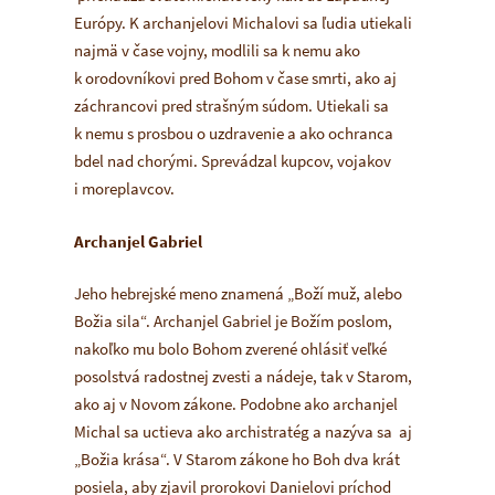
Európy. K archanjelovi Michalovi sa ľudia utiekali
najmä v čase vojny, modlili sa k nemu ako
k orodovníkovi pred Bohom v čase smrti, ako aj
záchrancovi pred strašným súdom. Utiekali sa
k nemu s prosbou o uzdravenie a ako ochranca
bdel nad chorými. Sprevádzal kupcov, vojakov
i moreplavcov.
Archanjel Gabriel
Jeho hebrejské meno znamená „Boží muž, alebo
Božia sila“. Archanjel Gabriel je Božím poslom,
nakoľko mu bolo Bohom zverené ohlásiť veľké
posolstvá radostnej zvesti a nádeje, tak v Starom,
ako aj v Novom zákone. Podobne ako archanjel
Michal sa uctieva ako archistratég a nazýva sa aj
„Božia krása“. V Starom zákone ho Boh dva krát
posiela, aby zjavil prorokovi Danielovi príchod