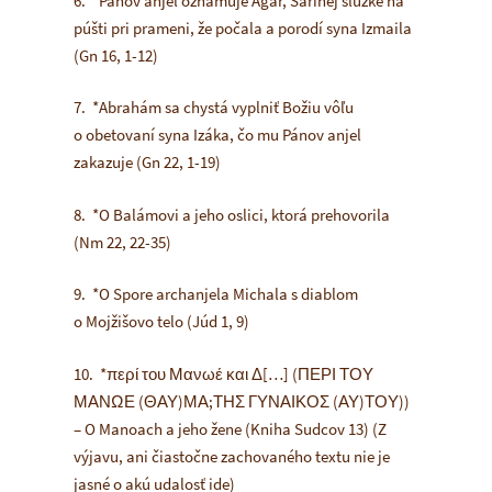
6. *Pánov anjel oznamuje Agar, Sárinej slúžke na
púšti pri prameni, že počala a porodí syna Izmaila
(Gn 16, 1-12)
7. *Abrahám sa chystá vyplniť Božiu vôľu
o obetovaní syna Izáka, čo mu Pánov anjel
zakazuje (Gn 22, 1-19)
8. *O Balámovi a jeho oslici, ktorá prehovorila
(Nm 22, 22-35)
9. *O Spore archanjela Michala s diablom
o Mojžišovo telo (Júd 1, 9)
10. *περί του Μανωέ και Δ[…] (ΠΕΡΙ ΤΟΥ
ΜΑΝΩΕ (ΘΑΥ)ΜΑ;ΤΗΣ ΓΥΝΑΙΚΟΣ (ΑΥ)ΤΟΥ))
– O Manoach a jeho žene (Kniha Sudcov 13) (Z
výjavu, ani čiastočne zachovaného textu nie je
jasné o akú udalosť ide)