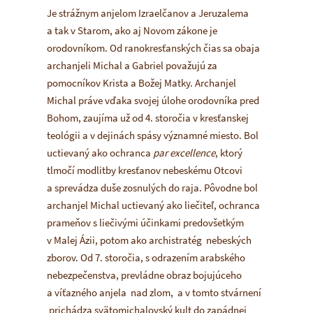
Je strážnym anjelom Izraelčanov a Jeruzalema
a tak v Starom, ako aj Novom zákone je
orodovníkom. Od ranokresťanských čias sa obaja
archanjeli Michal a Gabriel považujú za
pomocníkov Krista a Božej Matky. Archanjel
Michal práve vďaka svojej úlohe orodovníka pred
Bohom, zaujíma už od 4. storočia v kresťanskej
teológii a v dejinách spásy významné miesto. Bol
uctievaný ako ochranca
par excellence
, ktorý
tlmočí modlitby kresťanov nebeskému Otcovi
a sprevádza duše zosnulých do raja. Pôvodne bol
archanjel Michal uctievaný ako liečiteľ, ochranca
prameňov s liečivými účinkami predovšetkým
v Malej Ázii, potom ako archistratég nebeských
zborov. Od 7. storočia, s odrazením arabského
nebezpečenstva, prevládne obraz bojujúceho
a víťazného anjela nad zlom, a v tomto stvárnení
prichádza svätomichalovský kult do zapádnej