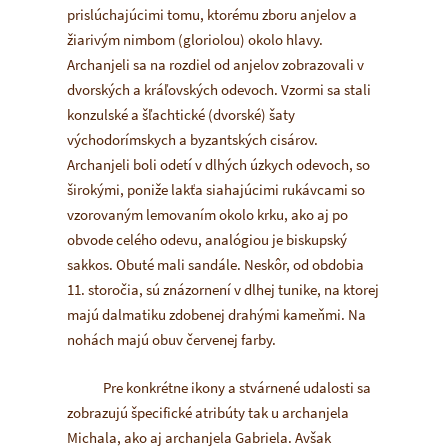
prislúchajúcimi tomu, ktorému zboru anjelov a
žiarivým nimbom (gloriolou) okolo hlavy.
Archanjeli sa na rozdiel od anjelov zobrazovali v
dvorských a kráľovských odevoch. Vzormi sa stali
konzulské a šľachtické (dvorské) šaty
východorímskych a byzantských cisárov.
Archanjeli boli odetí v dlhých úzkych odevoch, so
širokými, poniže lakťa siahajúcimi rukávcami so
vzorovaným lemovaním okolo krku, ako aj po
obvode celého odevu, analógiou je biskupský
sakkos. Obuté mali sandále. Neskôr, od obdobia
11. storočia, sú znázornení v dlhej tunike, na ktorej
majú dalmatiku zdobenej drahými kameňmi. Na
nohách majú obuv červenej farby.
Pre konkrétne ikony a stvárnené udalosti sa
zobrazujú špecifické atribúty tak u archanjela
Michala, ako aj archanjela Gabriela. Avšak