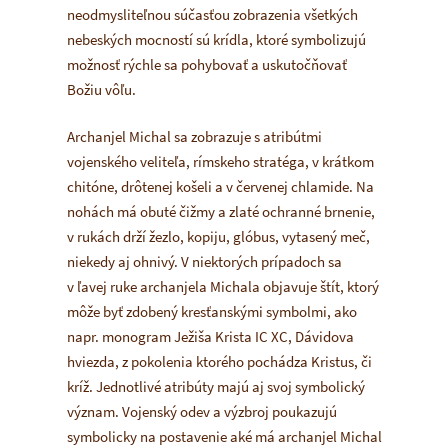
neodmysliteľnou súčasťou zobrazenia všetkých
nebeských mocností sú krídla, ktoré symbolizujú
možnosť rýchle sa pohybovať a uskutočňovať
Božiu vôľu.
Archanjel Michal sa zobrazuje s atribútmi
vojenského veliteľa, rímskeho stratéga, v krátkom
chitóne, drôtenej košeli a v červenej chlamide. Na
nohách má obuté čižmy a zlaté ochranné brnenie,
v rukách drží žezlo, kopiju, glóbus, vytasený meč,
niekedy aj ohnivý. V niektorých prípadoch sa
v ľavej ruke archanjela Michala objavuje štít, ktorý
môže byť zdobený kresťanskými symbolmi, ako
napr. monogram Ježiša Krista IC XC, Dávidova
hviezda, z pokolenia ktorého pochádza Kristus, či
kríž. Jednotlivé atribúty majú aj svoj symbolický
význam. Vojenský odev a výzbroj poukazujú
symbolicky na postavenie aké má archanjel Michal