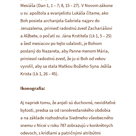
Mesiáša (Dan 1, 1 – 7; 8, 15 – 27). V Novom zákone
u sv. apoštola a evanjelistu Lukáša čítame, ako
Boh posiela archanjela Gabriela najprv do
Jeruzalema, priniesť radostnú zvesť Zachariášovi
a Alžbete, o počatí sv. Jána Krstiteľa (Lk 1, 5 – 25)
a šesť mesiacov po tejto udalosti, je Bohom
poslaný do Nazareta, aby Panne menom Mária,
priniesol radostnú zvesť, že ju si Boh od vekov
vyvolil, aby sa stala Matkou Božieho Syna Ježiša
Krista (Lk 1, 26 – 45).
Ikonografia:
Aj napriek tomu, že anjeli sú duchovné, neviditeľné
bytosti, predsa sa od ranokresťanského obdobia
a na základe rozhodnutia Siedmeho všeobecného
snemu v Nicei v roku 787 zobrazujú v konkrétnych
odevoch, s krídlami a patričnými atribútmi