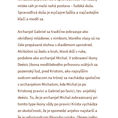
miske váh je malá nahá postava – ľudská duša.
Spravodlivá duša je zvyčajne ťažšia a najčastejšie
kľačí a modlí sa.
Archanjel Gabriel sa tradične zobrazuje ako
okrídlený mládenec s nimbom, ktorého vlasy sú na
čele prepásané stuhou s diadémom uprostred.
Atribútmi sú žezlo a kruh, ktoré drží v ruke,
podobne ako archanjel Michal. V zobrazení ikony
Deésis (ikona modlitebného príhovoru svätých za
pozemský ľud, pred Kristom, ako najvyšším
sudcom sediacom na tróne) sa nachádza spoločne
s archanjelom Michalom, kde Michal je po
Kristovej pravici a Gabriel po ľavici, tzv. anjelský
deésis. To, že je archanjel Michal zobrazovaný pri
tomto type ikony vždy po pravici Krista vychádza
zo skutočnosti, že je spomedzi anjelov najstarší a
že je veľvojvodcom Pánovho vojska. Okrem iného