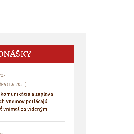
DNÁŠKY
2021
ka (1.6.2021)
 komunikácia a záplava
ch vnemov potláčajú
ť vnímať za videným
 Boha.
2021