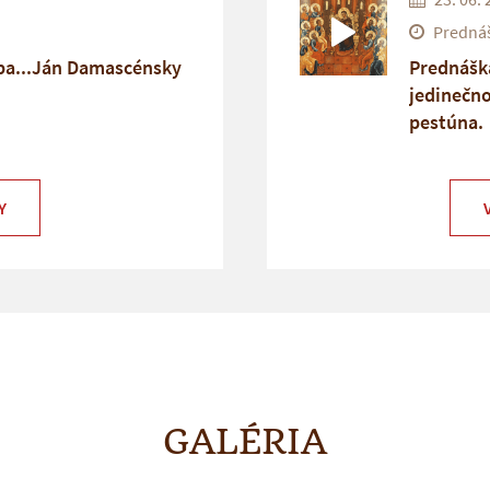
Prednáš
bba...Ján Damascénsky
Prednášk
jedinečn
pestúna.
Y
GALÉRIA