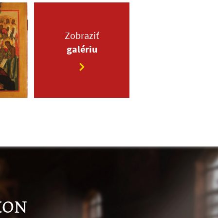
Zobraziť
galériu
KON