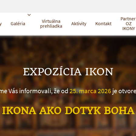
Partner
Virtuálna
y
Galéria
Aktivity
Kontakt
OZ
prehliadka
IKONY
EXPOZÍCIA IKON
sme Vás informovali, že od
25. marca 2026
je otvor
IKONA AKO DOTYK BOHA