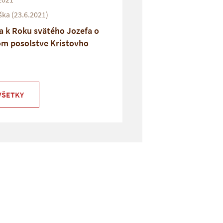
ka (23.6.2021)
a k Roku svätého Jozefa o
om posolstve Kristovho
VŠETKY