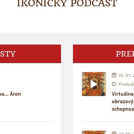
IKONICKÝ PODCAST
STY
PRE
01. 07. 
Prednáš
ba... Áron
Virtuálna
obrazový
schopnos
človeka i
23. 06. 