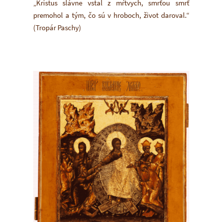
„Kristus slávne vstal z mŕtvych, smrťou smrť
premohol a tým, čo sú v hroboch, život daroval.“
(Tropár Paschy)