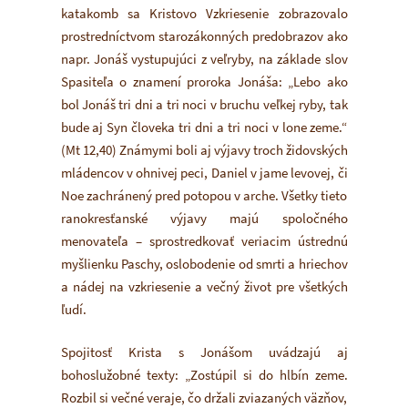
katakomb sa Kristovo Vzkriesenie zobrazovalo
prostredníctvom starozákonných predobrazov ako
napr. Jonáš vystupujúci z veľryby, na základe slov
Spasiteľa o znamení proroka Jonáša: „Lebo ako
bol Jonáš tri dni a tri noci v bruchu veľkej ryby, tak
bude aj Syn človeka tri dni a tri noci v lone zeme.“
(Mt 12,40) Známymi boli aj výjavy troch židovských
mládencov v ohnivej peci, Daniel v jame levovej, či
Noe zachránený pred potopou v arche. Všetky tieto
ranokresťanské výjavy majú spoločného
menovateľa – sprostredkovať veriacim ústrednú
myšlienku Paschy, oslobodenie od smrti a hriechov
a nádej na vzkriesenie a večný život pre všetkých
ľudí.
Spojitosť Krista s Jonášom uvádzajú aj
bohoslužobné texty: „Zostúpil si do hlbín zeme.
Rozbil si večné veraje, čo držali zviazaných väzňov,