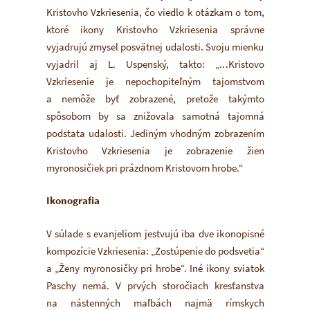
Kristovho Vzkriesenia, čo viedlo k otázkam o tom,
ktoré ikony Kristovho Vzkriesenia správne
vyjadrujú zmysel posvätnej udalosti. Svoju mienku
vyjadril aj L. Uspenský, takto: „...Kristovo
Vzkriesenie je nepochopiteľným tajomstvom
a nemôže byť zobrazené, pretože takýmto
spôsobom by sa znižovala samotná tajomná
podstata udalosti. Jediným vhodným zobrazením
Kristovho Vzkriesenia je zobrazenie žien
myronosičiek pri prázdnom Kristovom hrobe.“
Ikonografia
V súlade s evanjeliom jestvujú iba dve ikonopisné
kompozície Vzkriesenia: „Zostúpenie do podsvetia“
a „Ženy myronosičky pri hrobe“. Iné ikony sviatok
Paschy nemá. V prvých storočiach kresťanstva
na nástenných maľbách najmä rímskych