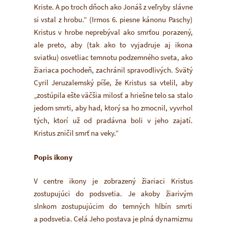
Kriste. A po troch dňoch ako Jonáš z veľryby slávne
si vstal z hrobu.“ (Irmos 6. piesne kánonu Paschy)
Kristus v hrobe neprebýval ako smrťou porazený,
ale preto, aby (tak ako to vyjadruje aj ikona
sviatku) osvetliac temnotu podzemného sveta, ako
žiariaca pochodeň, zachránil spravodlivých. Svätý
Cyril Jeruzalemský píše, že Kristus sa vtelil, aby
„zostúpila ešte väčšia milosť a hriešne telo sa stalo
jedom smrti, aby had, ktorý sa ho zmocnil, vyvrhol
tých, ktorí už od pradávna boli v jeho zajatí.
Kristus zničil smrť na veky.“
Popis ikony
V centre ikony je zobrazený žiariaci Kristus
zostupujúci do podsvetia. Je akoby žiarivým
slnkom zostupujúcim do temných hlbín smrti
a podsvetia. Celá Jeho postava je plná dynamizmu