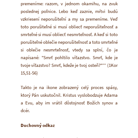
premeníme: razom, v jednom okamihu, na zvuk
poslednej poľnice. Lebo keď zaznie, mŕtvi budú
vzkriesení neporušiteľní a my sa premeníme. Veď
toto porušiteľné si musí obliecť neporušiteľnosť a
smrteľné si musí obliecť nesmrteľnosť. A keď si toto
porušiteľné oblečie neporušiteľnosť a toto smrteľné
si oblečie nesmrteľnosť, vtedy sa splní, čo je
napísané: "Smrť pohltilo víťazstvo. Smrť, kde je
tvoje víťazstvo? Smrť, kdeže je tvoj osteň?"““ (1Kor
15,51-56)
Takto je na ikone zobrazený celý proces spásy,
ktorý Pán uskutočnil. Kristus vyslobodzuje Adama
a Evu, aby im vrátil dôstojnosť Božích synov a
dcér.
Duchovný odkaz