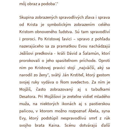
môj obraz a podoba’.“
Skupina zobrazených spravodlivých zľava i sprava
od Krista je symbolickým zobrazením celého
Kristom obnoveného ľudstva. Sú tam spravodliví
i proroci. Po Kristovej ľavici – vpravo z pohľadu
nazerajúceho sa za pramatkou Evou nachádzajú
Ježišovi predkovia - králi Dávid a Šalamún, ktorí
prorokovali o jeho spasiteľnom príchode. Oproti
nim po Kristovej pravici stojí „najväčší, aký sa
narodil zo ženy“, svätý Ján Krstiteľ, ktorý gestom
svojej ruky vydáva o Ňom svedectvo. Za ním je
Mojžiš, často zobrazovaný aj s tabuľkami
Desatora. Pri Mojžišovi je zreteľne vidieť mladého
muža, na niektorých ikonách aj s pastierskou
palicou, v ktorom možno rozpoznať Ábela, syna
Evy, ktorý podstúpil nespravodlivú smrť z rúk
svojho brata Kaina. Scénu dotvárajú ďalší