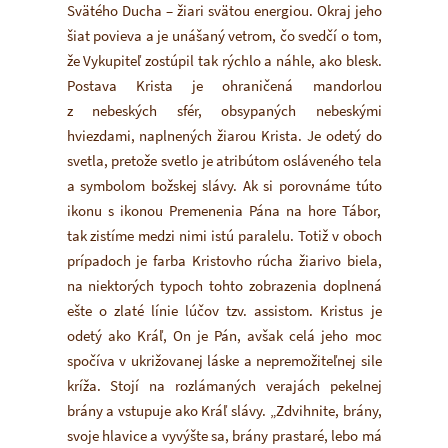
Svätého Ducha – žiari svätou energiou. Okraj jeho
šiat povieva a je unášaný vetrom, čo svedčí o tom,
že Vykupiteľ zostúpil tak rýchlo a náhle, ako blesk.
Postava Krista je ohraničená mandorlou
z nebeských sfér, obsypaných nebeskými
hviezdami, naplnených žiarou Krista. Je odetý do
svetla, pretože svetlo je atribútom osláveného tela
a symbolom božskej slávy. Ak si porovnáme túto
ikonu s ikonou Premenenia Pána na hore Tábor,
tak zistíme medzi nimi istú paralelu. Totiž v oboch
prípadoch je farba Kristovho rúcha žiarivo biela,
na niektorých typoch tohto zobrazenia doplnená
ešte o zlaté línie lúčov tzv. assistom. Kristus je
odetý ako Kráľ, On je Pán, avšak celá jeho moc
spočíva v ukrižovanej láske a nepremožiteľnej sile
kríža. Stojí na rozlámaných verajách pekelnej
brány a vstupuje ako Kráľ slávy. „Zdvihnite, brány,
svoje hlavice a vyvýšte sa, brány prastaré, lebo má