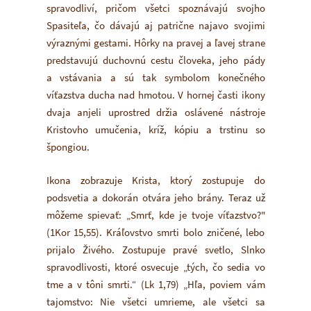
spravodliví, pričom všetci spoznávajú svojho
Spasiteľa, čo dávajú aj patrične najavo svojimi
výraznými gestami. Hôrky na pravej a ľavej strane
predstavujú duchovnú cestu človeka, jeho pády
a vstávania a sú tak symbolom konečného
víťazstva ducha nad hmotou. V hornej časti ikony
dvaja anjeli uprostred držia oslávené nástroje
Kristovho umučenia, kríž, kópiu a trstinu so
špongiou.
Ikona zobrazuje Krista, ktorý zostupuje do
podsvetia a dokorán otvára jeho brány. Teraz už
môžeme spievať: „Smrť, kde je tvoje víťazstvo?"
(1Kor 15,55). Kráľovstvo smrti bolo zničené, lebo
prijalo Živého. Zostupuje pravé svetlo, Slnko
spravodlivosti, ktoré osvecuje „tých, čo sedia vo
tme a v tôni smrti.“ (Lk 1,79) „Hľa, poviem vám
tajomstvo: Nie všetci umrieme, ale všetci sa