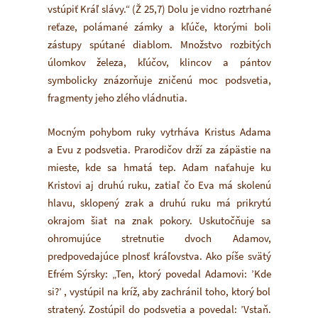
vstúpiť Kráľ slávy.“ (Ž 25,7) Dolu je vidno roztrhané
reťaze, polámané zámky a kľúče, ktorými boli
zástupy spútané diablom. Množstvo rozbitých
úlomkov železa, kľúčov, klincov a pántov
symbolicky znázorňuje zničenú moc podsvetia,
fragmenty jeho zlého vládnutia.
Mocným pohybom ruky vytrháva Kristus Adama
a Evu z podsvetia. Prarodičov drží za zápästie na
mieste, kde sa hmatá tep. Adam naťahuje ku
Kristovi aj druhú ruku, zatiaľ čo Eva má skolenú
hlavu, sklopený zrak a druhú ruku má prikrytú
okrajom šiat na znak pokory. Uskutočňuje sa
ohromujúce stretnutie dvoch Adamov,
predpovedajúce plnosť kráľovstva. Ako píše svätý
Efrém Sýrsky: „Ten, ktorý povedal Adamovi: ’Kde
si?’ , vystúpil na kríž, aby zachránil toho, ktorý bol
stratený. Zostúpil do podsvetia a povedal: ’Vstaň.