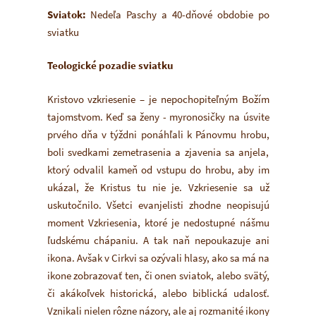
Sviatok:
Nedeľa Paschy a 40-dňové obdobie po
sviatku
Teologické pozadie sviatku
Kristovo vzkriesenie – je nepochopiteľným Božím
tajomstvom. Keď sa ženy - myronosičky na úsvite
prvého dňa v týždni ponáhľali k Pánovmu hrobu,
boli svedkami zemetrasenia a zjavenia sa anjela,
ktorý odvalil kameň od vstupu do hrobu, aby im
ukázal, že Kristus tu nie je. Vzkriesenie sa už
uskutočnilo. Všetci evanjelisti zhodne neopisujú
moment Vzkriesenia, ktoré je nedostupné nášmu
ľudskému chápaniu. A tak naň nepoukazuje ani
ikona. Avšak v Cirkvi sa ozývali hlasy, ako sa má na
ikone zobrazovať ten, či onen sviatok, alebo svätý,
či akákoľvek historická, alebo biblická udalosť.
Vznikali nielen rôzne názory, ale aj rozmanité ikony