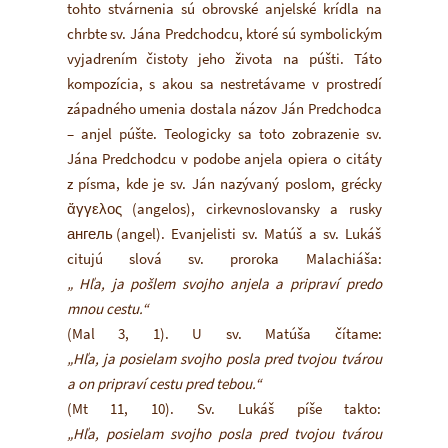
tohto stvárnenia sú obrovské anjelské krídla na
chrbte sv. Jána Predchodcu, ktoré sú symbolickým
vyjadrením čistoty jeho života na púšti. Táto
kompozícia, s akou sa nestretávame v prostredí
západného umenia dostala názov Ján Predchodca
– anjel púšte. Teologicky sa toto zobrazenie sv.
Jána Predchodcu v podobe anjela opiera o citáty
z písma, kde je sv. Ján nazývaný poslom, grécky
ἄγγελος (angelos), cirkevnoslovansky a rusky
ангель
(angel). Evanjelisti sv. Matúš a sv. Lukáš
citujú slová sv. proroka Malachiáša:
„ Hľa, ja pošlem svojho anjela a pripraví predo
mnou cestu.“
(Mal 3, 1). U sv. Matúša čítame:
„Hľa, ja posielam svojho posla pred tvojou tvárou
a on pripraví cestu pred tebou.“
(Mt 11, 10). Sv. Lukáš píše takto:
„Hľa, posielam svojho posla pred tvojou tvárou