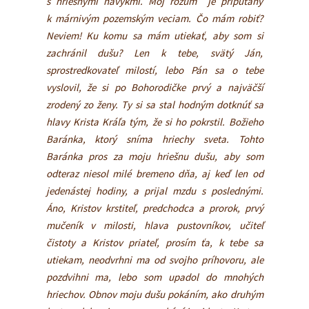
s hriešnymi návykmi. Môj rozum je pripútaný
k márnivým pozemským veciam. Čo mám robiť?
Neviem! Ku komu sa mám utiekať, aby som si
zachránil dušu? Len k tebe, svätý Ján,
sprostredkovateľ milostí, lebo Pán sa o tebe
vyslovil, že si po Bohorodičke prvý a najväčší
zrodený zo ženy. Ty si sa stal hodným dotknúť sa
hlavy Krista Kráľa tým, že si ho pokrstil. Božieho
Baránka, ktorý sníma hriechy sveta. Tohto
Baránka pros za moju hriešnu dušu, aby som
odteraz niesol milé bremeno dňa, aj keď len od
jedenástej hodiny, a prijal mzdu s poslednými.
Áno, Kristov krstiteľ, predchodca a prorok, prvý
mučeník v milosti, hlava pustovníkov, učiteľ
čistoty a Kristov priateľ, prosím ťa, k tebe sa
utiekam, neodvrhni ma od svojho príhovoru, ale
pozdvihni ma, lebo som upadol do mnohých
hriechov. Obnov moju dušu pokáním, ako druhým