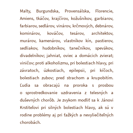
Malty, Burgundska, Provensálska, Florencie,
Amiens, tkáčov, krajčírov, kožušníkov, garbiarov,
farbiarov, sedlárov, vinárov, krčmových, debnárov,
kominárov, kováčov, tesárov, architektov,
murárov, kamenárov, vlastníkov kín, pastierov,
sedliakov, hudobníkov, tanečníkov, spevákov,
divadelníkov; jahniat, oviec a domácich zvierat;
viničov; proti alkoholizmu, pri bolestiach hlavy, pri
závratoch, úzkostiach, epilepsii, pri kŕčoch,
bolestiach zubov; pred strachom a krupobitím.
Ľudia sa obracajú na proroka s prosbou
o sprostredkovanie uzdravenia z telesných a
duševných chorôb. Je zvykom modliť sa k Jánovi
Krstiteľovi pri silných bolestiach hlavy, ak sú v
rodine problémy aj pri ťažkých a nevyliečiteľných
chorobách.