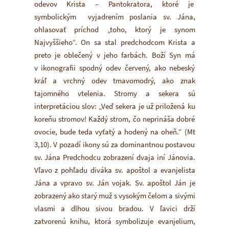
odevov Krista – Pantokratora, ktoré je
symbolickým vyjadrením poslania sv. Jána,
ohlasovať príchod „toho, ktorý je synom
Najvyššieho“. On sa stal predchodcom Krista a
preto je oblečený v jeho farbách. Boží Syn má
v ikonografii spodný odev červený, ako nebeský
kráľ a vrchný odev tmavomodrý, ako znak
tajomného vtelenia. Stromy a sekera sú
interpretáciou slov: „Veď sekera je už priložená ku
koreňu stromov! Každý strom, čo neprináša dobré
ovocie, bude teda vyťatý a hodený na oheň.“ (Mt
3,10). V pozadí ikony sú za dominantnou postavou
sv. Jána Predchodcu zobrazení dvaja iní Jánovia.
Vľavo z pohľadu diváka sv. apoštol a evanjelista
Jána a vpravo sv. Ján vojak. Sv. apoštol Ján je
zobrazený ako starý muž s vysokým čelom a sivými
vlasmi a dlhou sivou bradou. V ľavici drží
zatvorenú knihu, ktorá symbolizuje evanjelium,