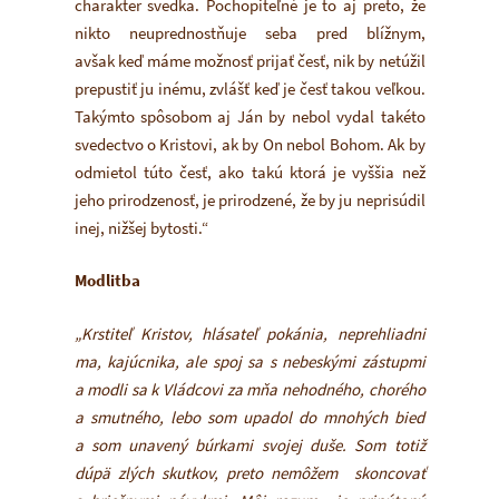
charakter svedka. Pochopiteľné je to aj preto, že
nikto neuprednostňuje seba pred blížnym,
avšak keď máme možnosť prijať česť, nik by netúžil
prepustiť ju inému, zvlášť keď je česť takou veľkou.
Takýmto spôsobom aj Ján by nebol vydal takéto
svedectvo o Kristovi, ak by On nebol Bohom. Ak by
odmietol túto česť, ako takú ktorá je vyššia než
jeho prirodzenosť, je prirodzené, že by ju neprisúdil
inej, nižšej bytosti.“
Modlitba
„Krstiteľ Kristov, hlásateľ pokánia, neprehliadni
ma, kajúcnika, ale spoj sa s nebeskými zástupmi
a modli sa k Vládcovi za mňa nehodného, chorého
a smutného, lebo som upadol do mnohých bied
a som unavený búrkami svojej duše. Som totiž
dúpä zlých skutkov, preto nemôžem skoncovať