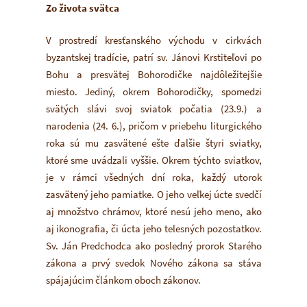
Zo života svätca
V prostredí kresťanského východu v cirkvách
byzantskej tradície, patrí sv. Jánovi Krstiteľovi po
Bohu a presvätej Bohorodičke najdôležitejšie
miesto. Jediný, okrem Bohorodičky, spomedzi
svätých slávi svoj sviatok počatia (23.9.) a
narodenia (24. 6.), pričom v priebehu liturgického
roka sú mu zasvätené ešte ďalšie štyri sviatky,
ktoré sme uvádzali vyššie. Okrem týchto sviatkov,
je v rámci všedných dní roka, každý utorok
zasvätený jeho pamiatke. O jeho veľkej úcte svedčí
aj množstvo chrámov, ktoré nesú jeho meno, ako
aj ikonografia, či úcta jeho telesných pozostatkov.
Sv. Ján Predchodca ako posledný prorok Starého
zákona a prvý svedok Nového zákona sa stáva
spájajúcim článkom oboch zákonov.