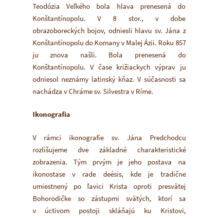
Teodózia Veľkého bola hlava prenesená do
Konštantínopolu. V 8 stor., v dobe
obrazoboreckých bojov, odniesli hlavu sv. Jána z
Konštantínopolu do Komany v Malej Ázii. Roku 857
ju znova našli. Bola prenesená do
Konštantínopolu. V čase križiackych výprav ju
odniesol neznámy latinský kňaz. V súčasnosti sa
nachádza v Chráme sv. Silvestra v Ríme.
Ikonografia
V rámci ikonografie sv. Jána Predchodcu
rozlišujeme dve základné charakteristické
zobrazenia. Tým prvým je jeho postava na
ikonostase v rade deésis, kde je tradične
umiestnený po ľavici Krista oproti presvätej
Bohorodičke so zástupmi svätých, ktorí sa
v úctivom postoji skláňajú ku Kristovi,