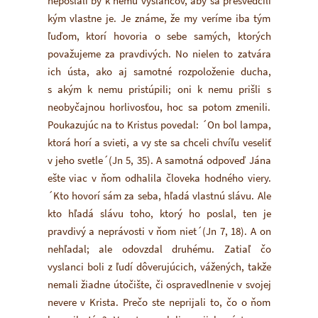
neposlali by k nemu vyslancov, aby sa presvedčili
kým vlastne je. Je známe, že my veríme iba tým
ľuďom, ktorí hovoria o sebe samých, ktorých
považujeme za pravdivých. No nielen to zatvára
ich ústa, ako aj samotné rozpoloženie ducha,
s akým k nemu pristúpili; oni k nemu prišli s
neobyčajnou horlivosťou, hoc sa potom zmenili.
Poukazujúc na to Kristus povedal: ´On bol lampa,
ktorá horí a svieti, a vy ste sa chceli chvíľu veseliť
v jeho svetle´(Jn 5, 35). A samotná odpoveď Jána
ešte viac v ňom odhalila človeka hodného viery.
´Kto hovorí sám za seba, hľadá vlastnú slávu. Ale
kto hľadá slávu toho, ktorý ho poslal, ten je
pravdivý a neprávosti v ňom niet´(Jn 7, 18). A on
nehľadal; ale odovzdal druhému. Zatiaľ čo
vyslanci boli z ľudí dôverujúcich, vážených, takže
nemali žiadne útočište, či ospravedlnenie v svojej
nevere v Krista. Prečo ste neprijali to, čo o ňom