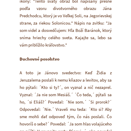
ikony: "Tento svätý obraz bol napísaný presne
podľa vzoru divotvorného obrazu Jána
Predchodcu, ktorý je vo Veľkej Soli, na Jegorievskej
strane, za riekou Solonicou." Nápis na zvitku: "Ja
som videl a dosvedčujem: Hľa Boží Baránok, ktorý
sníma hriechy celého sveta. Kajajte sa, lebo sa
vám priblížilo kráľovstvo."
Duchovné posolstvo
A toto je Jánovo svedectvo: Keď Židia z
Jeruzalema poslali k nemu kňazov a levitov, aby sa
ho pýtali: ´Kto si ty?´, on vyznal a nič nezaprel.
Vyznal: ´Ja nie som Mesiáš.´ ´Čo teda,´ pýtali sa
ho, ´si Eliáš?´ Povedal: ´Nie som.´ ´Si prorok?´
Odpovedal: ´Nie.´ Vraveli mu teda: ´Kto si? Aby
sme mohli dať odpoveď tým, čo nás poslali. Čo
hovoríš o sebe?´ Povedal: ´Ja som hlas volajúceho