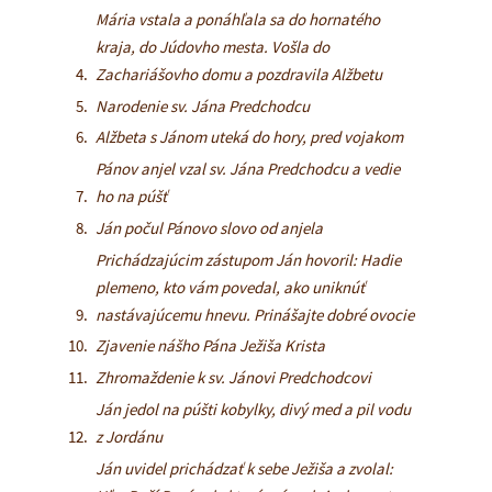
Mária vstala a ponáhľala sa do hornatého
kraja, do Júdovho mesta. Vošla do
Zachariášovho domu a pozdravila Alžbetu
Narodenie sv. Jána Predchodcu
Alžbeta s Jánom uteká do hory, pred vojakom
Pánov anjel vzal sv. Jána Predchodcu a vedie
ho na púšť
Ján počul Pánovo slovo od anjela
Prichádzajúcim zástupom Ján hovoril: Hadie
plemeno, kto vám povedal, ako uniknúť
nastávajúcemu hnevu. Prinášajte dobré ovocie
Zjavenie nášho Pána Ježiša Krista
Zhromaždenie k sv. Jánovi Predchodcovi
Ján jedol na púšti kobylky, divý med a pil vodu
z Jordánu
Ján uvidel prichádzať k sebe Ježiša a zvolal: