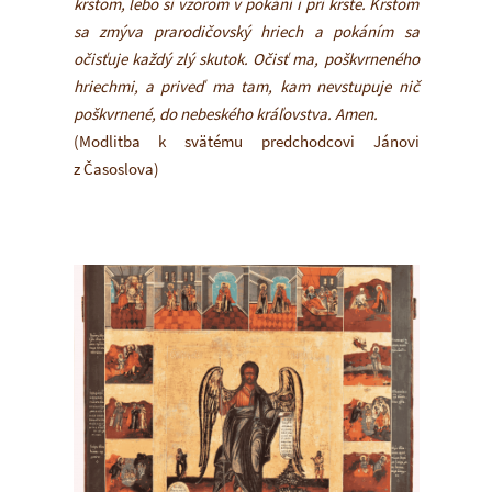
krstom, lebo si vzorom v pokání i pri krste. Krstom
sa zmýva prarodičovský hriech a pokáním sa
očisťuje každý zlý skutok. Očisť ma, poškvrneného
hriechmi, a priveď ma tam, kam nevstupuje nič
poškvrnené, do nebeského kráľovstva. Amen.
(Modlitba k svätému predchodcovi Jánovi
z Časoslova)