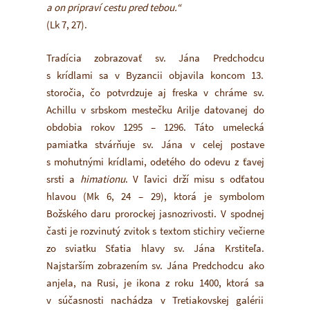
a on pripraví cestu pred tebou.“
(Lk 7, 27).
Tradícia zobrazovať sv. Jána Predchodcu
s krídlami sa v Byzancii objavila koncom 13.
storočia, čo potvrdzuje aj freska v chráme sv.
Achillu v srbskom mestečku Arilje datovanej do
obdobia rokov 1295 – 1296. Táto umelecká
pamiatka stvárňuje sv. Jána v celej postave
s mohutnými krídlami, odetého do odevu z ťavej
srsti a
himationu
. V ľavici drží misu s odťatou
hlavou (Mk 6, 24 – 29), ktorá je symbolom
Božského daru prorockej jasnozrivosti. V spodnej
časti je rozvinutý zvitok s textom stichiry večierne
zo sviatku Sťatia hlavy sv. Jána Krstiteľa.
Najstarším zobrazením sv. Jána Predchodcu ako
anjela, na Rusi, je ikona z roku 1400, ktorá sa
v súčasnosti nachádza v Tretiakovskej galérii