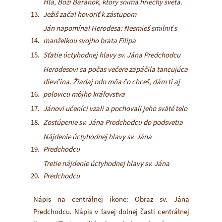
Hľa, Boží Baránok, ktorý sníma hriechy sveta.
Ježiš začal hovoriť k zástupom
Ján napomínal Herodesa: Nesmieš smilniť s
manželkou svojho brata Filipa
Sťatie úctyhodnej hlavy sv. Jána Predchodcu
Herodesovi sa počas večere zapáčila tancujúca
dievčina. Žiadaj odo mňa čo chceš, dám ti aj
polovicu môjho kráľovstva
Jánovi učeníci vzali a pochovali jeho sväté telo
Zostúpenie sv. Jána Predchodcu do podsvetia
Nájdenie úctyhodnej hlavy sv. Jána
Predchodcu
Tretie nájdenie úctyhodnej hlavy sv. Jána
Predchodcu
Nápis na centrálnej ikone: Obraz sv. Jána
Predchodcu. Nápis v ľavej dolnej časti centrálnej