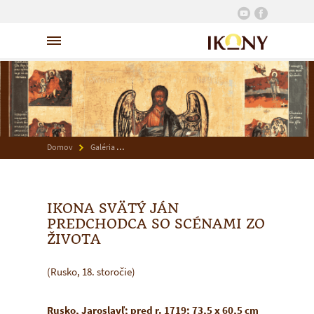
Domov
Galéria
Ikona Svätý Ján Predchodca so scénami zo života
IKONA SVÄTÝ JÁN
PREDCHODCA SO SCÉNAMI ZO
ŽIVOTA
(Rusko, 18. storočie)
Rusko, Jaroslavľ; pred r. 1719; 73,5 x 60,5 cm