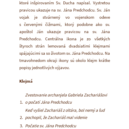
ktoré inšpirovaním Sv. Ducha napísal. Vystretou
pravicou ukazuje na sv. Jána Predchodcu. Sv. Ján
vojak je stvárnený vo vojenskom odeve
s červenými čižmami, ktorý podobne ako sv.
apoštol Ján ukazuje pravicou na sv. Jána
Predchodcu. Centrálna ikona je zo všetkých
štyroch strán lemovaná dvadsiatimi klejmami
spájajúcimi sa so životom sv. Jána Predchodcu. Na
tmavohnedom okraji ikony sú okolo klejm krátke
popisy jednotlivých výjavov.
Klejmá
Zvestovanie archanjela Gabriela Zachariášovi
o počatí Jána Predchodcu
Keď vyšiel Zachariáš z oltára, bol nemý a ľud
pochopil, že Zachariáš mal videnie
Počatie sv. Jána Predchodcu