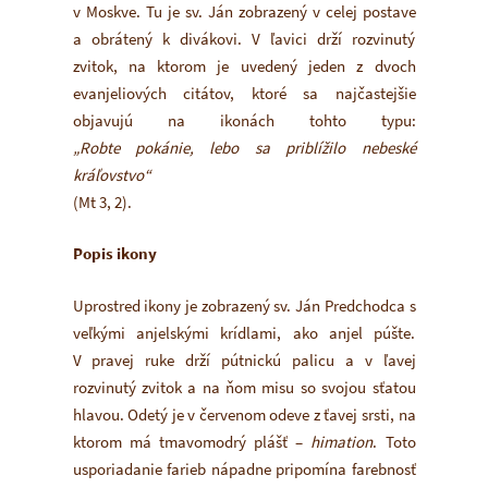
v Moskve. Tu je sv. Ján zobrazený v celej postave
a obrátený k divákovi. V ľavici drží rozvinutý
zvitok, na ktorom je uvedený jeden z dvoch
evanjeliových citátov, ktoré sa najčastejšie
objavujú na ikonách tohto typu:
„Robte pokánie, lebo sa priblížilo nebeské
kráľovstvo“
(Mt 3, 2).
Popis ikony
Uprostred ikony je zobrazený sv. Ján Predchodca s
veľkými anjelskými krídlami, ako anjel púšte.
V pravej ruke drží pútnickú palicu a v ľavej
rozvinutý zvitok a na ňom misu so svojou sťatou
hlavou. Odetý je v červenom odeve z ťavej srsti, na
ktorom má tmavomodrý plášť –
himation
. Toto
usporiadanie farieb nápadne pripomína farebnosť