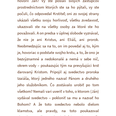
hovoril Ján? Vy ste poslali svojich zástupcov
prostredníctvom ktorých ste sa ho pýtali, vy ste
počuli, čo odpovedal Krstiteľ; oni zo svojej strany
ukázali všetku svoju horlivosť, všetku zvedavosť,
ukazovali ste na všetky osoby za ktoré ste ho
považovali. A on predsa v úplnej slobode vyznával,
že nie je ani Kristus, ani Eliáš, ani prorok.
Neobmedzujúc sa na to, on im povedal aj to, kým
je, hovoriac o podstate svojho krstu, a to, že ono je
bezvýznamné a nedokonalé a nemá v sebe nič,
okrem vody – poukazujúc tým na prevyšujúci krst
darovaný Kristom. Pripojil aj svedectvo proroka
Izaiáša, ktorý jedného nazval Pánom a druhého
jeho služobníkom. Čo zostávalo urobiť po tom
všetkom? Nemali vari uveriť v toho, o ktorom (Ján)
vydával svedectvo – pokloniť sa mu a nazvať ho
Bohom? A že toto svedectvo nebolo dielom
klamstva, ale pravdy, na toto poukazoval