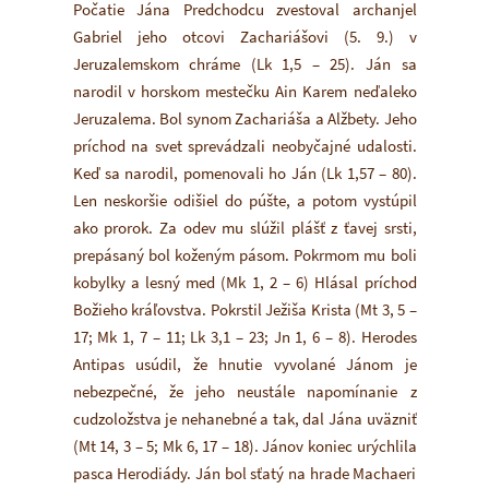
Počatie Jána Predchodcu zvestoval archanjel
Gabriel jeho otcovi Zachariášovi (5. 9.) v
Jeruzalemskom chráme (Lk 1,5 – 25). Ján sa
narodil v horskom mestečku Ain Karem neďaleko
Jeruzalema. Bol synom Zachariáša a Alžbety. Jeho
príchod na svet sprevádzali neobyčajné udalosti.
Keď sa narodil, pomenovali ho Ján (Lk 1,57 – 80).
Len neskoršie odišiel do púšte, a potom vystúpil
ako prorok. Za odev mu slúžil plášť z ťavej srsti,
prepásaný bol koženým pásom. Pokrmom mu boli
kobylky a lesný med (Mk 1, 2 – 6) Hlásal príchod
Božieho kráľovstva. Pokrstil Ježiša Krista (Mt 3, 5 –
17; Mk 1, 7 – 11; Lk 3,1 – 23; Jn 1, 6 – 8). Herodes
Antipas usúdil, že hnutie vyvolané Jánom je
nebezpečné, že jeho neustále napomínanie z
cudzoložstva je nehanebné a tak, dal Jána uväzniť
(Mt 14, 3 – 5; Mk 6, 17 – 18). Jánov koniec urýchlila
pasca Herodiády. Ján bol sťatý na hrade Machaeri