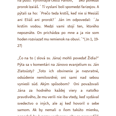
na púšti: Vyrovnajte cestu Pánovi, ´ ako povedal
prorok Izaiáš.´ Tí vyslaní boli spomedzi farizejov. A
pýtali sa ho: ´Prečo teda krstíš, keď nie si Mesiáš
ani Eliáš ani prorok?´ Ján im odpovedal: ´Ja
krstím vodou. Medzi vami stojí ten, ktorého
nepoznáte. On prichádza po mne a ja nie som
hoden rozviazať mu remienok na obuvi.´"(Jn 1, 19-
27)
„Čo na to ( slová sv. Jána) mohli povedať Židia?“
Pýta sa v komentári na Jánovo evanjelium sv. Ján
Zlatoústy? „Toto ich obvinenie je nezvratné,
odsúdenie nemilosrdné; oni sami nad sebou
vyniesli súd. Akým spôsobom? Oni považovali
Jána za hodného každej viery a natoľko
pravdivého, že mu verili nie iba vtedy, keď vydával
svedectvo o iných, ale aj keď hovoril o sebe
samom. Ak by nemali o ňom takúto mienku,