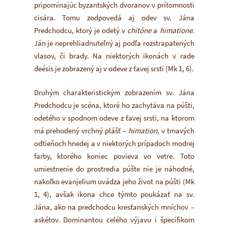
pripomínajúc byzantských dvoranov v prítomnosti
cisára. Tomu zodpovedá aj odev sv. Jána
Predchodcu, ktorý je odetý v
chitóne
a
himatione
.
Ján je neprehliadnuteľný aj podľa rozstrapatených
vlasov, či brady. Na niektorých ikonách v rade
deésis je zobrazený aj v odeve z ťavej srsti (Mk 1, 6).
Druhým charakteristickým zobrazením sv. Jána
Predchodcu je scéna, ktoré ho zachytáva na púšti,
odetého v spodnom odeve z ťavej srsti, na ktorom
má prehodený vrchný plášť –
himation
, v tmavých
odtieňoch hnedej a v niektorých prípadoch modrej
farby, ktorého koniec povieva vo vetre. Toto
umiestnenie do prostredia púšte nie je náhodné,
nakoľko evanjelium uvádza jeho život na púšti (Mk
1, 4), avšak ikona chce týmto poukázať na sv.
Jána, ako na predchodcu kresťanských mníchov –
askétov. Dominantou celého výjavu i špecifikom