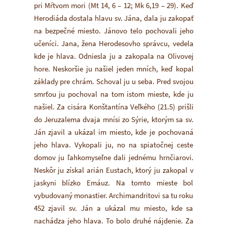
pri Mŕtvom mori (Mt 14, 6 – 12; Mk 6,19 – 29). Keď
Herodiáda dostala hlavu sv. Jána, dala ju zakopať
na bezpečné miesto. Jánovo telo pochovali jeho
učeníci. Jana, žena Herodesovho správcu, vedela
kde je hlava. Odniesla ju a zakopala na Olivovej
hore. Neskoršie ju našiel jeden mních, keď kopal
základy pre chrám. Schoval ju u seba. Pred svojou
smrťou ju pochoval na tom istom mieste, kde ju
našiel. Za cisára Konštantína Veľkého (21.5) prišli
do Jeruzalema dvaja mnísi zo Sýrie, ktorým sa sv.
Ján zjavil a ukázal im miesto, kde je pochovaná
jeho hlava. Vykopali ju, no na spiatočnej ceste
domov ju ľahkomyseľne dali jednému hrnčiarovi.
Neskôr ju získal arián Eustach, ktorý ju zakopal v
jaskyni blízko Emáuz. Na tomto mieste bol
vybudovaný monastier. Archimandritovi sa tu roku
452 zjavil sv. Ján a ukázal mu miesto, kde sa
nachádza jeho hlava. To bolo druhé nájdenie. Za