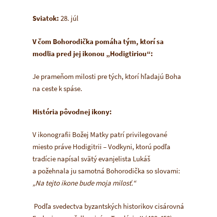
Sviatok:
28. júl
V čom Bohorodička pomáha tým, ktorí sa
modlia pred jej ikonou „Hodigtiriou“:
Je prameňom milosti pre tých, ktorí hľadajú Boha
na ceste k spáse.
História pôvodnej ikony:
V ikonografii Božej Matky patrí privilegované
miesto práve Hodigitrii – Vodkyni, ktorú podľa
tradície napísal svätý evanjelista Lukáš
a požehnala ju samotná Bohorodička so slovami:
„Na tejto ikone bude moja milosť.“
Podľa svedectva byzantských historikov cisárovná