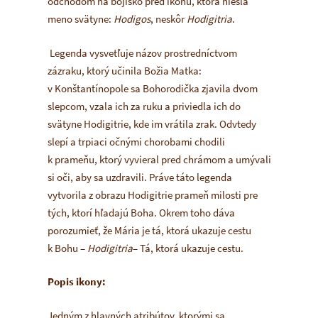
odchodom na bojisko pred ikonu, ktorá niesla
meno svätyne:
Hodigos
, neskôr
Hodigitria
.
Legenda vysvetľuje názov prostredníctvom
zázraku, ktorý učinila Božia Matka:
v Konštantínopole sa Bohorodička zjavila dvom
slepcom, vzala ich za ruku a priviedla ich do
svätyne Hodigitrie, kde im vrátila zrak. Odvtedy
slepí a trpiaci očnými chorobami chodili
k prameňu, ktorý vyvieral pred chrámom a umývali
si oči, aby sa uzdravili. Práve táto legenda
vytvorila z obrazu Hodigitrie prameň milosti pre
tých, ktorí hľadajú Boha. Okrem toho dáva
porozumieť, že Mária je tá, ktorá ukazuje cestu
k Bohu –
Hodigitria
– Tá, ktorá ukazuje cestu.
Popis ikony:
Jedným z hlavných atribútov, ktorými sa