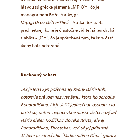
hlavou sú grécke písmená „ΜΡ ΘΥ“ čo je
monogramom Božej Matky, gr.
Μήτηρ θεo
ύ
MétherTheú
– Matka Božia. Na
predmetnej ikone je čiastočne viditeľná len druhá
slabika - „ΘΥ“, čo je spôsobené tým, že ľavá časť
ikony bola odrezaná.
Duchovný odkaz:
„Ak je teda Syn požehnanej Panny Márie Boh,
potom je právom nazývať ženu, ktorá ho porodila
Bohorodičkou. Ak je Ježiš jedinečnou osobou a to
božskou, potom nepochybne musia všetci nazývať
Máriu nielen Rodičkou človeka Krista, ale aj
Bohorodičkou, Theotokos. Veď už jej príbuzná
Alžbeta ju zdraví ako ´Matku môjho Pána´ (porov.