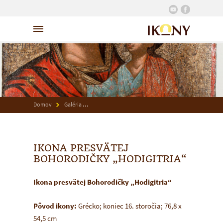
Domov
Galéria
Ikona presvätej Bohorodičky „Hodigitria“
IKONA PRESVÄTEJ
BOHORODIČKY „HODIGITRIA“
Ikona presvätej Bohorodičky
„Hodigitria“
Pôvod ikony:
Grécko; koniec 16. storočia; 76,8 x
54,5 cm