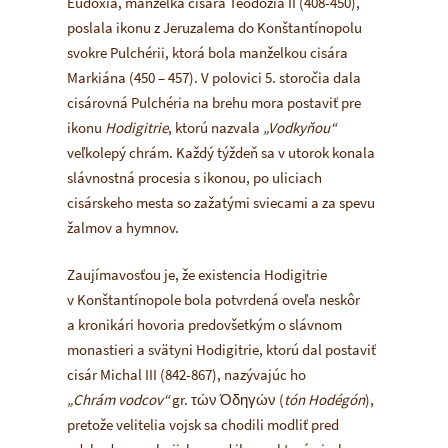
Eudoxia, manželka cisára Teodózia II (408-450),
poslala ikonu z Jeruzalema do Konštantínopolu
svokre Pulchérii, ktorá bola manželkou cisára
Markiána (450 – 457). V polovici 5. storočia dala
cisárovná Pulchéria na brehu mora postaviť pre
ikonu
Hodigitrie
, ktorú nazvala
„Vodkyňou“
veľkolepý chrám. Každý týždeň sa v utorok konala
slávnostná procesia s ikonou, po uliciach
cisárskeho mesta so zažatými sviecami a za spevu
žalmov a hymnov.
Zaujímavosťou je, že existencia Hodigitrie
v Konštantínopole bola potvrdená oveľa neskôr
a kronikári hovoria predovšetkým o slávnom
monastieri a svätyni Hodigitrie, ktorú dal postaviť
cisár Michal III (842-867), nazývajúc ho
„Chrám vodcov“
gr. τών Όδηγών (
tón Hodégón
),
pretože velitelia vojsk sa chodili modliť pred