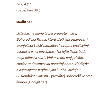
Lk 1, 43).“
(pápež Pius XII.)
Modlitba:
„Hľadiac na ikonu tvojej presvätej tváre,
Bohorodička Panna, ktorú všetkými oslavovaný
evanjelista Lukáš namaľoval, svojimi prečistými
ústami si o nej povedala: ´Na tejto ikone bude
moja milosť a sila´. Vidiac tento tvoj prísľub,
zbožne uctievame tvoj presvätý obraz, Vládkyňa
a ospevujeme tvojho Syna i Boha: Aleluja.“
(2. Kondák z Akatistu k presvätej Bohorodičke pred
ikonou „Hodigitria“)