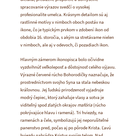
spracovanie výrazov svedčí o vysokej
profesionalite umelca. Krásnym detailom sú aj
rastlinné motívy v nimboch oboch postáv na
ikone, čo je typickým prvkom v zdobení ikon od
obdobia 16. storočia, s akým sa stretávame nielen
v nimboch, ale aj v odevoch, či pozadiach ikon.
Hlavným zámerom ikonopisca bolo očividne
vyzdvihnúť veľkoleposť a dôstojnosť celého výjavu.
Výrazné červené rúcho Bohorodičky naznačuje, že
prostredníctvom svojho Syna sa stala nebeskou
kráľovnou. Jej ľudskú prirodzenosť vyjadruje
modrý čepiec, ktorý zahaľuje vlasy a sotva je
viditeľný spod zlatých okrajov
mafória
(rúcho
pokrývajúce hlavu i ramená). Tri hviezdy, na
ramenách a čele, symbolizujú jej neporušiteľné
panenstvo pred, počas aj po pôrode Krista. Ľavú
hviezdu nahrádza Kristus svojím telom. Nad