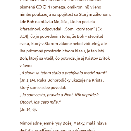
písmená Ѡ Ѻ N (omega, omikron, ní) v jeho
nimbe poukazujú na spojitosť so Starým zákonom,
kde Boh na otázku Mojžiša, kto ho posiela
k faraónovi, odpovedal: „Som, ktorý som“ (Ex
3,14), čo je potvrdením toho, že Boh – stvoriteľ
sveta, ktorý v Starom zákone nebol viditeľný, ale
iba prítomný prostredníctvom hlasu, je ten istý
Boh, ktorý sa vtelil, čo potvrdzuje aj Kristov zvitok
v ľavici
„A slovo sa telom stalo a prebývalo medzi nami“
(Jn 1,14). Ruka Bohorodičky ukazuje na Krista,
ktorý sám o sebe povedal:
„Ja som cesta, pravda a život. Nik nepríde k
Otcovi, iba cezo mňa.“
(Jn 14, 6).
Mimoriadne jemné rysy Božej Matky, malá hlava
dieťaťa, predĺžené proporcie a dômyselné