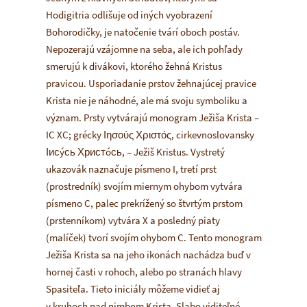
Hodigitria odlišuje od iných vyobrazení
Bohorodičky, je natočenie tvárí oboch postáv.
Nepozerajú vzájomne na seba, ale ich pohľady
smerujú k divákovi, ktorého žehná Kristus
pravicou. Usporiadanie prstov žehnajúcej pravice
Krista nie je náhodné, ale má svoju symboliku a
význam. Prsty vytvárajú monogram Ježiša Krista –
IC XC; grécky Ιησούς Χριστός, cirkevnoslovansky
Іисýсь Христóсь, – Ježiš Kristus. Vystretý
ukazovák naznačuje písmeno I, tretí prst
(prostredník) svojím miernym ohybom vytvára
písmeno C, palec prekrížený so štvrtým prstom
(prstenníkom) vytvára X a posledný piaty
(malíček) tvorí svojím ohybom C. Tento monogram
Ježiša Krista sa na jeho ikonách nachádza buď v
hornej časti v rohoch, alebo po stranách hlavy
Spasiteľa. Tieto iniciály môžeme vidieť aj
v kruhoch nad nimbom Krista. Slabo viditeľné