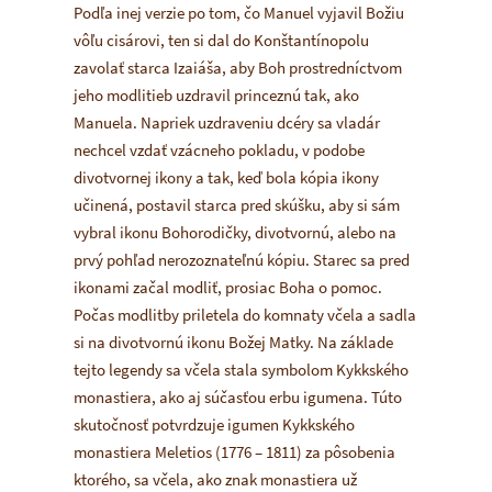
Podľa inej verzie po tom, čo Manuel vyjavil Božiu
vôľu cisárovi, ten si dal do Konštantínopolu
zavolať starca Izaiáša, aby Boh prostredníctvom
jeho modlitieb uzdravil princeznú tak, ako
Manuela. Napriek uzdraveniu dcéry sa vladár
nechcel vzdať vzácneho pokladu, v podobe
divotvornej ikony a tak, keď bola kópia ikony
učinená, postavil starca pred skúšku, aby si sám
vybral ikonu Bohorodičky, divotvornú, alebo na
prvý pohľad nerozoznateľnú kópiu. Starec sa pred
ikonami začal modliť, prosiac Boha o pomoc.
Počas modlitby priletela do komnaty včela a sadla
si na divotvornú ikonu Božej Matky. Na základe
tejto legendy sa včela stala symbolom Kykkského
monastiera, ako aj súčasťou erbu igumena. Túto
skutočnosť potvrdzuje igumen Kykkského
monastiera Meletios (1776 – 1811) za pôsobenia
ktorého, sa včela, ako znak monastiera už