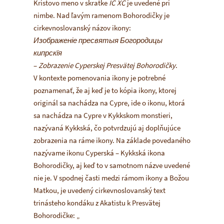
Kristovo meno v skratke
IC XC
je uvedené pri
nimbe. Nad ľavým ramenom Bohorodičky je
cirkevnoslovanský názov ikony:
Изображеніе пресвятыя Богородицы
кипрскїя
–
Zobrazenie Cyperskej Presvätej Bohorodičky
.
V kontexte pomenovania ikony je potrebné
poznamenať, že aj keď je to kópia ikony, ktorej
originál sa nachádza na Cypre, ide o ikonu, ktorá
sa nachádza na Cypre v Kykkskom monstieri,
nazývaná Kykkská, čo potvrdzujú aj doplňujúce
zobrazenia na ráme ikony. Na základe povedaného
nazývame ikonu Cyperská – Kykkská ikona
Bohorodičky, aj keď to v samotnom názve uvedené
nie je. V spodnej časti medzi rámom ikony a Božou
Matkou, je uvedený cirkevnoslovanský text
trinásteho kondáku z Akatistu k Presvätej
Bohorodičke: „