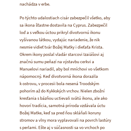
nachádza v erbe.
Po týchto udalostiach cisár zabezpečil všetko, aby
sa ikona šťastne dostavila na Cyprus. Zabezpečil
loď a s veľkou úctou prikryl divotvornú ikonu
vyšívanou látkou, vydajúc nariadenie, že nik
nesmie vidieť tvár Božej Matky i dieťaťa Krista.
Okrem ikony poslal vladár starcovi Izaiášovi aj
značnú sumu peňazí na výstavbu cerkvi a
Manuelovi nariadil, aby bol mníchovi vo všetkom
nápomocný. Keď divotvorná ikona dorazila
k ostrovu, v procesii bola nesená Troodským
pohorím až do Kykkských vrchov. Nielen zbožní
kresťania s bázňou uctievali svätú ikonu, ale ako
hovorí tradícia, samotná príroda vzdávala úctu
Božej Matke, keď sa pred ňou skláňali koruny
stromov a vlny mora vyplavovali na povrch lastúry
s perlami. Ešte aj v súčasnosti sa vo vrchoch po