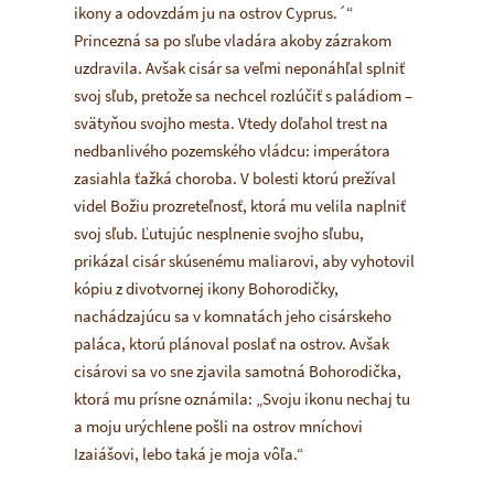
ikony a odovzdám ju na ostrov Cyprus.´“
Princezná sa po sľube vladára akoby zázrakom
uzdravila. Avšak cisár sa veľmi neponáhľal splniť
svoj sľub, pretože sa nechcel rozlúčiť s paládiom –
svätyňou svojho mesta. Vtedy doľahol trest na
nedbanlivého pozemského vládcu: imperátora
zasiahla ťažká choroba. V bolesti ktorú prežíval
videl Božiu prozreteľnosť, ktorá mu velila naplniť
svoj sľub. Ľutujúc nesplnenie svojho sľubu,
prikázal cisár skúsenému maliarovi, aby vyhotovil
kópiu z divotvornej ikony Bohorodičky,
nachádzajúcu sa v komnatách jeho cisárskeho
paláca, ktorú plánoval poslať na ostrov. Avšak
cisárovi sa vo sne zjavila samotná Bohorodička,
ktorá mu prísne oznámila: „Svoju ikonu nechaj tu
a moju urýchlene pošli na ostrov mníchovi
Izaiášovi, lebo taká je moja vôľa.“