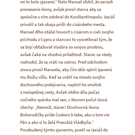
mi to bolo zjavené.“ Nato Manuel sľúbil, že zariadi
prenesenie ikony, avšak prosil starca aby sa
spoločne s ním odobral do Konštantínopolu. Izaiáš
privolil a tak obaja prišli do cisárskeho mesta.
Manuel dlho otáľal hovoriť s cisárom o cieli svojho
príchodu z Cypru a starcovi to vysvetľoval tým, že
sa bojí obťažovať vladára so svojou prosbou,
avšak čaká na vhodnú príležitosť. Starec sa vtedy
rozhodol, že sa vráti na ostrov. Pred odchodom
znova prosil Manuela, aby čím skôr splnil zjavenú
mu Božiu vôľu. Keď sa vrátil na miesto svojho
duchovného prebývania, naplnil ho smútok
z neúspešnej cesty. Avšak istého dňa počas
nočného spánku mal sen, v ktorom počul slová
útechy: „Nesmúť, starec! Divotvorná ikona
Bohorodičky príde čoskoro k tebe, ako o tom vie
Pán a ako si to želá Presvätá Vládkyňa.“
Povzbudený týmto zjavením, pustil sa Izaiáš do