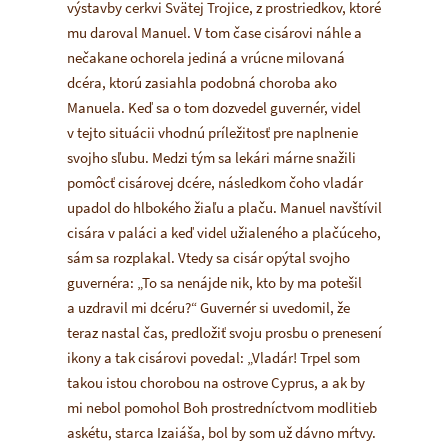
výstavby cerkvi Svätej Trojice, z prostriedkov, ktoré
mu daroval Manuel. V tom čase cisárovi náhle a
nečakane ochorela jediná a vrúcne milovaná
dcéra, ktorú zasiahla podobná choroba ako
Manuela. Keď sa o tom dozvedel guvernér, videl
v tejto situácii vhodnú príležitosť pre naplnenie
svojho sľubu. Medzi tým sa lekári márne snažili
pomôcť cisárovej dcére, následkom čoho vladár
upadol do hlbokého žiaľu a plaču. Manuel navštívil
cisára v paláci a keď videl užialeného a plačúceho,
sám sa rozplakal. Vtedy sa cisár opýtal svojho
guvernéra: „To sa nenájde nik, kto by ma potešil
a uzdravil mi dcéru?“ Guvernér si uvedomil, že
teraz nastal čas, predložiť svoju prosbu o prenesení
ikony a tak cisárovi povedal: „Vladár! Trpel som
takou istou chorobou na ostrove Cyprus, a ak by
mi nebol pomohol Boh prostredníctvom modlitieb
askétu, starca Izaiáša, bol by som už dávno mŕtvy.