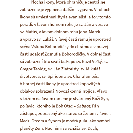
Plocha ikony, ktorá ohraničuje centrálne
zobrazenie je vyplnená ďalšími výjavmi. V rohoch
ikony sú umiestnení štyria evanjelisti a to v tomto
poradí: v ľavom hornom rohu je sv. Ján a vpravo
sv. Matúš, v ľavom dolnom rohu je sv. Marek
a vpravo sv. Lukáš. V ľavej časti rámu je uprostred
scéna Vstupu Bohorodičky do chrámu a v pravej
časti udalosť Zosnutia Bohorodičky. V dolnej časti
sú zobrazení títo svätí biskupi: sv. Bazil Veľký, sv.
Gregor Teológ, sv. Ján Zlatoústy, sv. Mikuláš
divotvorca, sv. Spiridon a sv. Charalampés.
V hornej časti ikony je uprostred kopovitých
oblakov zobrazená Novozákonná Trojica. Vľavo
s krížom na ľavom ramene je stvárnený Boží Syn,
po ľavici ktorého je Boh Otec –
Sabaot
, Pán
zástupov, zobrazený ako starec so žezlom v ľavici.
Medzi Otcom a Synom je modrá guľa, ako symbol
planéty Zem. Nad nimi sa vznáša Sv. Duch,