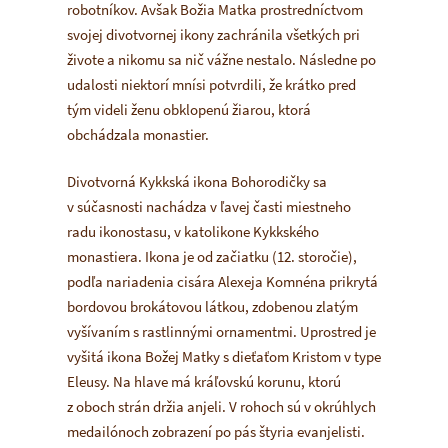
robotníkov. Avšak Božia Matka prostredníctvom
svojej divotvornej ikony zachránila všetkých pri
živote a nikomu sa nič vážne nestalo. Následne po
udalosti niektorí mnísi potvrdili, že krátko pred
tým videli ženu obklopenú žiarou, ktorá
obchádzala monastier.
Divotvorná Kykkská ikona Bohorodičky sa
v súčasnosti nachádza v ľavej časti miestneho
radu ikonostasu, v katolikone Kykkského
monastiera. Ikona je od začiatku (12. storočie),
podľa nariadenia cisára Alexeja Komnéna prikrytá
bordovou brokátovou látkou, zdobenou zlatým
vyšívaním s rastlinnými ornamentmi. Uprostred je
vyšitá ikona Božej Matky s dieťaťom Kristom v type
Eleusy. Na hlave má kráľovskú korunu, ktorú
z oboch strán držia anjeli. V rohoch sú v okrúhlych
medailónoch zobrazení po pás štyria evanjelisti.