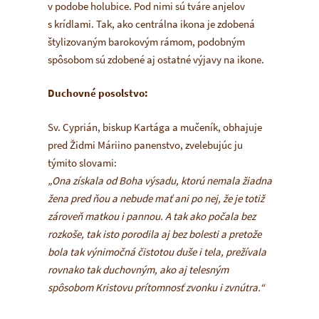
v podobe holubice. Pod nimi sú tváre anjelov
s krídlami. Tak, ako centrálna ikona je zdobená
štylizovaným barokovým rámom, podobným
spôsobom sú zdobené aj ostatné výjavy na ikone.
Duchovné posolstvo:
Sv. Cyprián, biskup Kartága a mučeník, obhajuje
pred Židmi Máriino panenstvo, zvelebujúc ju
týmito slovami:
„Ona získala od Boha výsadu, ktorú nemala žiadna
žena pred ňou a nebude mať ani po nej, že je totiž
zároveň matkou i pannou. A tak ako počala bez
rozkoše, tak isto porodila aj bez bolesti a pretože
bola tak výnimočná čistotou duše i tela, prežívala
rovnako tak duchovným, ako aj telesným
spôsobom Kristovu prítomnosť zvonku i zvnútra.“