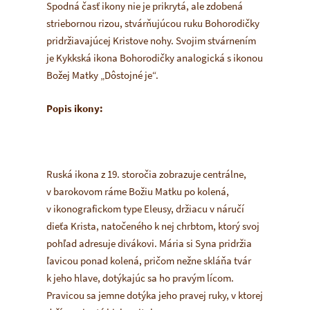
Spodná časť ikony nie je prikrytá, ale zdobená
striebornou rizou, stvárňujúcou ruku Bohorodičky
pridržiavajúcej Kristove nohy. Svojim stvárnením
je Kykkská ikona Bohorodičky analogická s ikonou
Božej Matky „Dôstojné je“.
Popis ikony:
Ruská ikona z 19. storočia zobrazuje centrálne,
v barokovom ráme Božiu Matku po kolená,
v ikonografickom type Eleusy, držiacu v náručí
dieťa Krista, natočeného k nej chrbtom, ktorý svoj
pohľad adresuje divákovi. Mária si Syna pridržia
ľavicou ponad kolená, pričom nežne skláňa tvár
k jeho hlave, dotýkajúc sa ho pravým lícom.
Pravicou sa jemne dotýka jeho pravej ruky, v ktorej