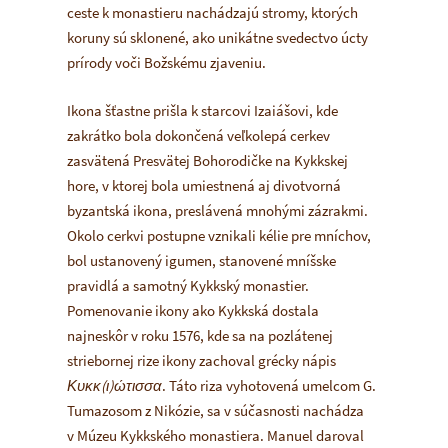
ceste k monastieru nachádzajú stromy, ktorých
koruny sú sklonené, ako unikátne svedectvo úcty
prírody voči Božskému zjaveniu.
Ikona šťastne prišla k starcovi Izaiášovi, kde
zakrátko bola dokončená veľkolepá cerkev
zasvätená Presvätej Bohorodičke na Kykkskej
hore, v ktorej bola umiestnená aj divotvorná
byzantská ikona, preslávená mnohými zázrakmi.
Okolo cerkvi postupne vznikali kélie pre mníchov,
bol ustanovený igumen, stanovené mníšske
pravidlá a samotný Kykkský monastier.
Pomenovanie ikony ako Kykkská dostala
najneskôr v roku 1576, kde sa na pozlátenej
striebornej rize ikony zachoval grécky nápis
Κυκκ(ι)ώτισσα
. Táto riza vyhotovená umelcom G.
Tumazosom z Nikózie, sa v súčasnosti nachádza
v Múzeu Kykkského monastiera. Manuel daroval