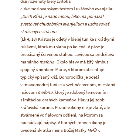
drží rozvinutý biely zvitok s
cirkevnoslovanským textom Lukášovho evanjelia:
„
Duch Pána je nado mnou, lebo ma pomazal
zvestovať chudobným evanjelium a uzdravovať
skrúšených srdcom.“
(Lk 4, 18) Kristus je odetý v bielej tunike s krátkymi
rukávmi, ktorá mu siaha po kolená. V páse je
prepásaný červenou stuhou. Ľavicou sa pridržiava
maminho
maforia.
Okolo hlavy má žltý nimbus
spojený s nimbom Márie, v ktorom absentuje
typický vpísaný kríž. Bohorodička je odetá
v tmavomodrej tunike a svetločervenom, miestami
ružovom
maforiu
, ktorý je zdobený lemovaním
s imitáciou drahých kameňov. Hlavu jej zdobí
kráľovská koruna. Pozadie ikony nie je zlaté, ale
stvárnené vo fialovom odtieni, na ktorom sa
nachádzajú nápisy. V horných rohoch ikony je
uvedená skratka mena Božej Matky
MP
ΘY
.