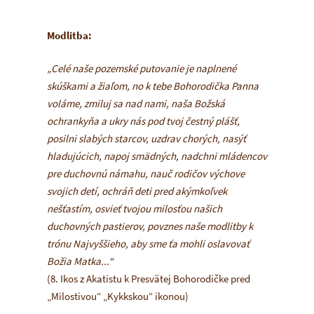
Modlitba:
„Celé naše pozemské putovanie je naplnené
skúškami a žiaľom, no k tebe Bohorodička Panna
voláme, zmiluj sa nad nami, naša Božská
ochrankyňa a ukry nás pod tvoj čestný plášť,
posilni slabých starcov, uzdrav chorých, nasýť
hladujúcich, napoj smädných, nadchni mládencov
pre duchovnú námahu, nauč rodičov výchove
svojich detí, ochráň deti pred akýmkoľvek
nešťastím, osvieť tvojou milosťou našich
duchovných pastierov, povznes naše modlitby k
trónu Najvyššieho, aby sme ťa mohli oslavovať
Božia Matka...“
(8. Ikos z Akatistu k Presvätej Bohorodičke pred
„Milostivou“ „Kykkskou“ ikonou)