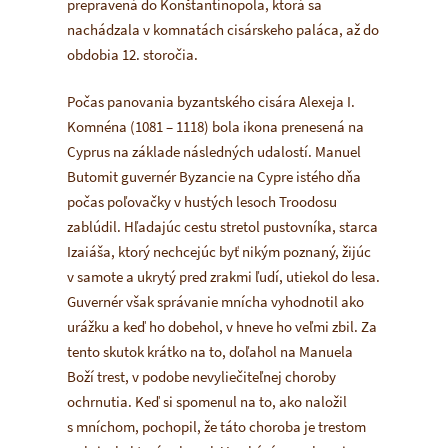
prepravená do Konštantínopola, ktorá sa
nachádzala v komnatách cisárskeho paláca, až do
obdobia 12. storočia.
Počas panovania byzantského cisára Alexeja I.
Komnéna (1081 – 1118) bola ikona prenesená na
Cyprus na základe následných udalostí. Manuel
Butomit guvernér Byzancie na Cypre istého dňa
počas poľovačky v hustých lesoch Troodosu
zablúdil. Hľadajúc cestu stretol pustovníka, starca
Izaiáša, ktorý nechcejúc byť nikým poznaný, žijúc
v samote a ukrytý pred zrakmi ľudí, utiekol do lesa.
Guvernér však správanie mnícha vyhodnotil ako
urážku a keď ho dobehol, v hneve ho veľmi zbil. Za
tento skutok krátko na to, doľahol na Manuela
Boží trest, v podobe nevyliečiteľnej choroby
ochrnutia. Keď si spomenul na to, ako naložil
s mníchom, pochopil, že táto choroba je trestom