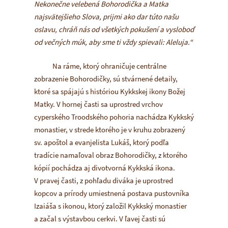
Nekonečne velebená Bohorodička a Mat­ka
najsvätejšieho Slova, prijmi ako dar túto našu
oslavu, chráň nás od všetkých pokušení a vyslo­boď
od večných múk, aby sme ti vždy spievali: Aleluja.“
Na ráme, ktorý ohraničuje centrálne
zobrazenie Bohorodičky, sú stvárnené detaily,
ktoré sa spájajú s históriou Kykkskej ikony Božej
Matky. V hornej časti sa uprostred vrchov
cyperského Troodského pohoria nachádza Kykkský
monastier, v strede ktorého je v kruhu zobrazený
sv. apoštol a evanjelista Lukáš, ktorý podľa
tradície namaľoval obraz Bohorodičky, z ktorého
kópií pochádza aj divotvorná Kykkská ikona.
V pravej časti, z pohľadu diváka je uprostred
kopcov a prírody umiestnená postava pustovníka
Izaiáša s ikonou, ktorý založil Kykkský monastier
a začal s výstavbou cerkvi. V ľavej časti sú