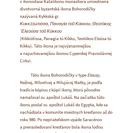
v ikonostase Katalikonu monastiera umiestnená
divotvorná byzantská ikona Bohorodičky
nazývaná Kykkská gr.
Κυκκ(ι)ώτισσα, Παναγία τοῦ Κύκκου, Θεοτόκος
᾿Ελεούσα τοῦ Κύκκου
(Kikkiótissa, Panagía tú Kíkku, Teotókos Eleúsa tú
Kíkku). Táto ikona je najvýznamnejšou
a najuctievanejšou ikonou Cyperskej Pravoslávnej
Cirkvi.
Táto ikona Bohorodičky v type
Eleusy
,
Nežnej, Milostivej a Milujúcej Matky, je podľa
tradície kópiou z kópií ikony, ktorú pôvodne
namaľoval sv. apoštol Lukáš. Na začiatku túto
ikonu poslal sv. apoštol Lukáš do Egypta, kde sa
nachádzala v komunite miestnych kresťanov až do
roku 980. Po nepriateľskom vpáde Saracénov
a prenasledovaní kresťanov bola ikona loďou