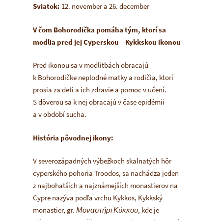
Sviatok:
12. november a 26. december
V čom Bohorodička pomáha tým, ktorí sa
modlia pred jej Cyperskou – Kykkskou ikonou
Pred ikonou sa v modlitbách obracajú
k Bohorodičke neplodné matky a rodičia, ktorí
prosia za deti a ich zdravie a pomoc v učení.
S dôverou sa k nej obracajú v čase epidémii
a v období sucha.
História pôvodnej ikony:
V severozápadných výbežkoch skalnatých hôr
cyperského pohoria Troodos, sa nachádza jeden
z najbohatších a najznámejších monastierov na
Cypre nazýva podľa vrchu Kykkos, Kykkský
monastier, gr.
Μοναστήρι Κύκκου
, kde je