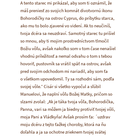
A tento starec mi prikázal, aby som ti oznámil, že
máš preniesť zo svojich komnát divotvornú ikonu
Bohorodičky na ostrov Cyprus, do príbytku starca,
ako mu to bolo zjavené vo videní. Ak to neučiníš,
tvoja dcéra sa neuzdraví. Samotný starec tu prišiel
so mnou, aby ti mojim prostredníctvom tlmočil
Božiu vôľu, avšak nakoľko som v tom čase nenašiel
vhodnú príležitosť a nemal odvahu o tom s tebou
hovoriť, pustovník sa vrátil späť na ostrov, avšak
pred svojim odchodom mi nariadil, aby som ťa
o všetkom upovedomil. Ty sa rozhodni sám, podľa
svojej vôle.“ Cisár si všetko vypočul a sľúbil
Manuelovi, že naplní vôľu Božej Matky, pričom so
slzami zvolal: „Ak je táka tvoja vôľa, Bohorodička,
Panna, vari sa môžem ja biedny protiviť tvojej vôli,
moja Pani a Vládkyňa! Avšak prosím ťa: ´uzdrav
moju dcéru z tejto ťažkej choroby, ktorá na ňu
doľahla a ja sa ochotne zrieknem tvojej svätej