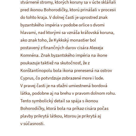
stvárnené stromy, ktorých koruny sa v úcte skláňali
pred ikonou Bohorodičky, ktorú prinášali v procesii
do tohto kraja. V dolnej časti je uprostred znak
byzantského impéria v podobe orlice s dvomi
hlavami, nad ktorými sa vznáša kráľovská koruna,
ako znak toho, že Kykkský monastier bol
postavený z finančných darov cisára Alexeja
Komnéna. Znak byzantského impéria na ikone
poukazuje taktiež na skutočnosť, že z
Konštantínopolu bola ikona prenesená na ostrov
Cyprus, čo potvrdzuje zobrazené more i lode.
V pravej časti je na sťažni umiestnená bordová
látka, podobne aj na brehu v pravom dolnom rohu.
Tento symbolický detail sa spája s ikonou
Bohorodičky, ktorá bola na príkaz cisára počas
plavby prikrytá látkou, ktorou je prikrytá aj
v súčasnosti.