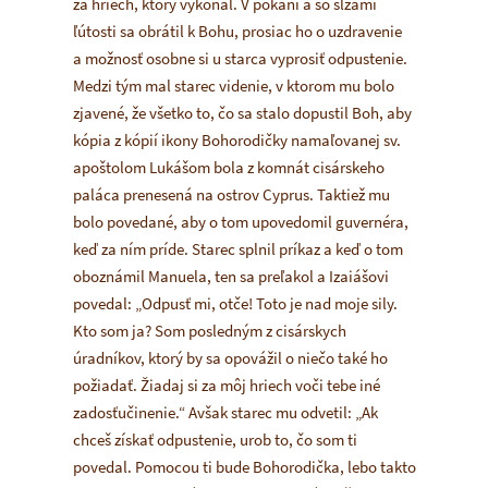
za hriech, ktorý vykonal. V pokání a so slzami
ľútosti sa obrátil k Bohu, prosiac ho o uzdravenie
a možnosť osobne si u starca vyprosiť odpustenie.
Medzi tým mal starec videnie, v ktorom mu bolo
zjavené, že všetko to, čo sa stalo dopustil Boh, aby
kópia z kópií ikony Bohorodičky namaľovanej sv.
apoštolom Lukášom bola z komnát cisárskeho
paláca prenesená na ostrov Cyprus. Taktiež mu
bolo povedané, aby o tom upovedomil guvernéra,
keď za ním príde. Starec splnil príkaz a keď o tom
oboznámil Manuela, ten sa preľakol a Izaiášovi
povedal: „Odpusť mi, otče! Toto je nad moje sily.
Kto som ja? Som posledným z cisárskych
úradníkov, ktorý by sa opovážil o niečo také ho
požiadať. Žiadaj si za môj hriech voči tebe iné
zadosťučinenie.“ Avšak starec mu odvetil: „Ak
chceš získať odpustenie, urob to, čo som ti
povedal. Pomocou ti bude Bohorodička, lebo takto