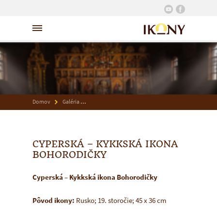
Domov
Galéria
Cyperská – Kykkská ikona Bohorodičky
CYPERSKÁ – KYKKSKÁ IKONA
BOHORODIČKY
Cyperská – Kykkská
ikona Bohorodičky
Pôvod ikony:
Rusko; 19. storočie; 45 x 36 cm