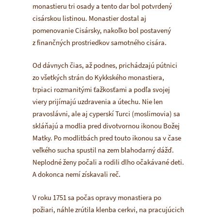
monastieru tri osady a tento dar bol potvrdený
cisárskou listinou. Monastier dostal aj
pomenovanie Cisársky, nakoľko bol postavený
z finančných prostriedkov samotného cisára.
Od dávnych čias, až podnes, prichádzajú pútnici
zo všetkých strán do Kykkského monastiera,
trpiaci rozmanitými ťažkosťami a podľa svojej
viery prijímajú uzdravenia a útechu. Nie len
pravoslávni, ale aj cyperskí Turci (moslimovia) sa
skláňajú a modlia pred divotvornou ikonou Božej
Matky. Po modlitbách pred touto ikonou sa v čase
veľkého sucha spustil na zem blahodarný dážď.
Neplodné ženy počali a rodili dlho očakávané deti.
A dokonca nemí získavali reč.
V roku 1751 sa počas opravy monastiera po
požiari, náhle zrútila klenba cerkvi, na pracujúcich