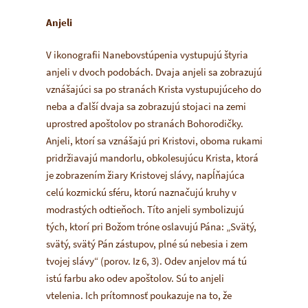
Anjeli
V ikonografii Nanebovstúpenia vystupujú štyria
anjeli v dvoch podobách. Dvaja anjeli sa zobrazujú
vznášajúci sa po stranách Krista vystupujúceho do
neba a ďalší dvaja sa zobrazujú stojaci na zemi
uprostred apoštolov po stranách Bohorodičky.
Anjeli, ktorí sa vznášajú pri Kristovi, oboma rukami
pridržiavajú mandorlu, obkolesujúcu Krista, ktorá
je zobrazením žiary Kristovej slávy, napĺňajúca
celú kozmickú sféru, ktorú naznačujú kruhy v
modrastých odtieňoch. Títo anjeli symbolizujú
tých, ktorí pri Božom tróne oslavujú Pána: „Svätý,
svätý, svätý Pán zástupov, plné sú nebesia i zem
tvojej slávy“ (porov. Iz 6, 3). Odev anjelov má tú
istú farbu ako odev apoštolov. Sú to anjeli
vtelenia. Ich prítomnosť poukazuje na to, že