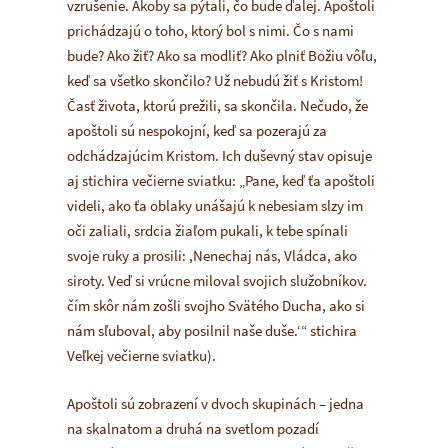
vzrušenie. Akoby sa pýtali, čo bude ďalej. Apoštoli
prichádzajú o toho, ktorý bol s nimi. Čo s nami
bude? Ako žiť? Ako sa modliť? Ako plniť Božiu vôľu,
keď sa všetko skončilo? Už nebudú žiť s Kristom!
Časť života, ktorú prežili, sa skončila. Nečudo, že
apoštoli sú nespokojní, keď sa pozerajú za
odchádzajúcim Kristom. Ich duševný stav opisuje
aj stichira večierne sviatku: „Pane, keď ťa apoštoli
videli, ako ťa oblaky unášajú k nebesiam slzy im
oči zaliali, srdcia žiaľom pukali, k tebe spínali
svoje ruky a prosili: ,Nenechaj nás, Vládca, ako
siroty. Veď si vrúcne miloval svojich služobníkov.
čím skôr nám zošli svojho Svätého Ducha, ako si
nám sľuboval, aby posilnil naše duše.‘“ stichira
Veľkej večierne sviatku).
Apoštoli sú zobrazení v dvoch skupinách – jedna
na skalnatom a druhá na svetlom pozadí