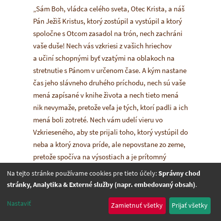
„Sám Boh, vládca celého sveta, Otec Krista, a náš
Pán Ježiš Kristus, ktorý zostúpil a vystúpil a ktorý
spoločne s Otcom zasadol na trón, nech zachráni
vaše duše! Nech vás vzkriesi z vašich hriechov
a učiní schopnými byť vzatými na oblakoch na
stretnutie s Pánom v určenom čase. A kým nastane
čas jeho slávneho druhého príchodu, nech sú vaše
mená zapísané v knihe života a nech tieto mená
nik nevymaže, pretože veľa je tých, ktorí padli a ich
mená boli zotreté. Nech vám udelí vieru vo
Vzkrieseného, aby ste prijali toho, ktorý vystúpil do
neba a ktorý znova príde, ale nepovstane zo zeme,
pretože spočíva na výsostiach a je prítomný
uprostred nás. A preto si nemysli, že tým, že je
Na tejto stránke používame cookies pre tieto účely:
Správny chod
telom vzdialený, je neprítomný v Duchu! On je tu,
stránky, Analytika & Externé služby (napr. embedovaný obsah)
.
uprostred nás, počuje, čo o ňom hovoríme, pozná
Nastaviť
Zamietnuť všetky
Prijať všetky
tvoje vnútro, vie, čo si myslíš, lebo on je ten, ktorý
skúma srdce i vnútro. On je teraz ochotný všetkých