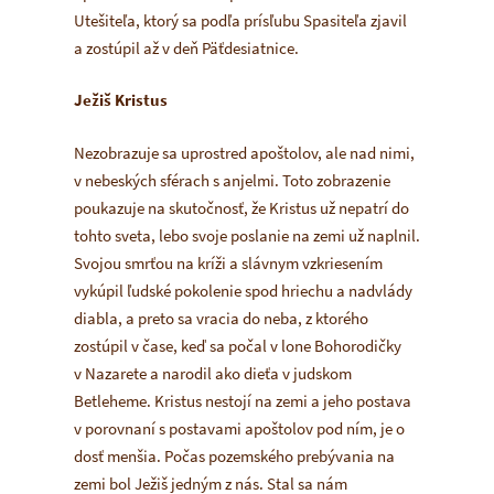
Utešiteľa, ktorý sa podľa prísľubu Spasiteľa zjavil
a zostúpil až v deň Päťdesiatnice.
Ježiš Kristus
Nezobrazuje sa uprostred apoštolov, ale nad nimi,
v nebeských sférach s anjelmi. Toto zobrazenie
poukazuje na skutočnosť, že Kristus už nepatrí do
tohto sveta, lebo svoje poslanie na zemi už naplnil.
Svojou smrťou na kríži a slávnym vzkriesením
vykúpil ľudské pokolenie spod hriechu a nadvlády
diabla, a preto sa vracia do neba, z ktorého
zostúpil v čase, keď sa počal v lone Bohorodičky
v Nazarete a narodil ako dieťa v judskom
Betleheme. Kristus nestojí na zemi a jeho postava
v porovnaní s postavami apoštolov pod ním, je o
dosť menšia. Počas pozemského prebývania na
zemi bol Ježiš jedným z nás. Stal sa nám