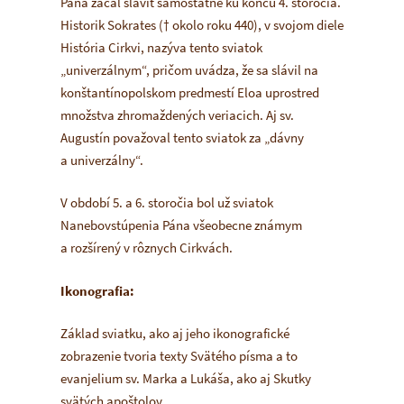
Pána začal sláviť samostatne ku koncu 4. storočia.
Historik Sokrates († okolo roku 440), v svojom diele
História Cirkvi
, nazýva tento sviatok
„univerzálnym“, pričom uvádza, že sa slávil na
konštantínopolskom predmestí Eloa uprostred
množstva zhromaždených veriacich. Aj sv.
Augustín považoval tento sviatok za „dávny
a univerzálny“.
V období 5. a 6. storočia bol už sviatok
Nanebovstúpenia Pána všeobecne známym
a rozšírený v rôznych Cirkvách.
Ikonografia:
Základ sviatku, ako aj jeho ikonografické
zobrazenie tvoria texty Svätého písma a to
evanjelium sv. Marka a Lukáša, ako aj Skutky
svätých apoštolov.