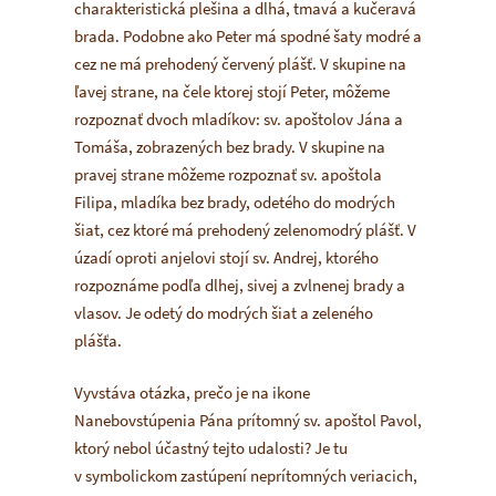
charakteristická plešina a dlhá, tmavá a kučeravá
brada. Podobne ako Peter má spodné šaty modré a
cez ne má prehodený červený plášť. V skupine na
ľavej strane, na čele ktorej stojí Peter, môžeme
rozpoznať dvoch mladíkov: sv. apoštolov Jána a
Tomáša, zobrazených bez brady. V skupine na
pravej strane môžeme rozpoznať sv. apoštola
Filipa, mladíka bez brady, odetého do modrých
šiat, cez ktoré má prehodený zelenomodrý plášť. V
úzadí oproti anjelovi stojí sv. Andrej, ktorého
rozpoznáme podľa dlhej, sivej a zvlnenej brady a
vlasov. Je odetý do modrých šiat a zeleného
plášťa.
Vyvstáva otázka, prečo je na ikone
Nanebovstúpenia Pána prítomný sv. apoštol Pavol,
ktorý nebol účastný tejto udalosti? Je tu
v symbolickom zastúpení neprítomných veriacich,