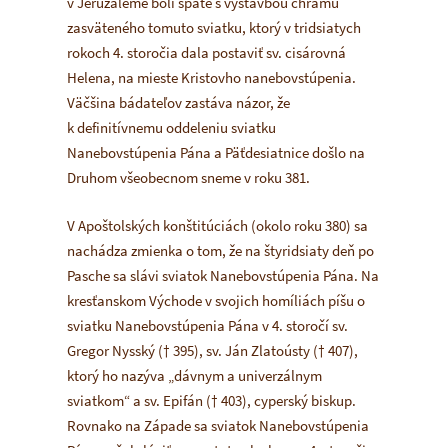
v Jeruzaleme boli späté s výstavbou chrámu
zasväteného tomuto sviatku, ktorý v tridsiatych
rokoch 4. storočia dala postaviť sv. cisárovná
Helena, na mieste Kristovho nanebovstúpenia.
Väčšina bádateľov zastáva názor, že
k definitívnemu oddeleniu sviatku
Nanebovstúpenia Pána a Päťdesiatnice došlo na
Druhom všeobecnom sneme v roku 381.
V
Apoštolských konštitúciách
(okolo roku 380)
sa
nachádza zmienka o tom, že na štyridsiaty deň po
Pasche sa slávi sviatok Nanebovstúpenia Pána. Na
kresťanskom Východe v svojich homíliách píšu o
sviatku Nanebovstúpenia Pána v 4. storočí sv.
Gregor Nysský († 395), sv. Ján Zlatoústy († 407),
ktorý ho nazýva „dávnym a univerzálnym
sviatkom“ a sv. Epifán († 403), cyperský biskup.
Rovnako na Západe sa sviatok Nanebovstúpenia