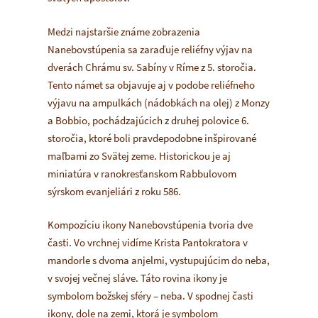
Medzi najstaršie známe zobrazenia
Nanebovstúpenia sa zaraďuje reliéfny výjav na
dverách Chrámu sv. Sabíny v Ríme z 5. storočia.
Tento námet sa objavuje aj v podobe reliéfneho
výjavu na ampulkách (nádobkách na olej) z Monzy
a Bobbio, pochádzajúcich z druhej polovice 6.
storočia, ktoré boli pravdepodobne inšpirované
maľbami zo Svätej zeme. Historickou je aj
miniatúra v ranokresťanskom Rabbulovom
sýrskom evanjeliári z roku 586.
Kompozíciu ikony Nanebovstúpenia tvoria dve
časti. Vo vrchnej vidíme Krista Pantokratora v
mandorle s dvoma anjelmi, vystupujúcim do neba,
v svojej večnej sláve. Táto rovina ikony je
symbolom božskej sféry – neba. V spodnej časti
ikony, dole na zemi, ktorá je symbolom