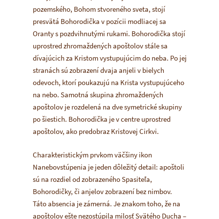
pozemského, Bohom stvoreného sveta, stojí
presvätá Bohorodička v pozícii modliacej sa
Oranty s pozdvihnutými rukami. Bohorodička stojí
uprostred zhromaždených apoštolov stále sa
dívajúcich za Kristom vystupujúcim do neba. Po jej
stranách sú zobrazení dvaja anjeli v bielych
odevoch, ktorí poukazujú na Krista vystupujúceho
na nebo. Samotná skupina zhromaždených
apoštolov je rozdelená na dve symetrické skupiny
po šiestich. Bohorodička je v centre uprostred
apoštolov, ako predobraz Kristovej Cirkvi.
Charakteristickým prvkom väčšiny ikon
Nanebovstúpenia je jeden dôležitý detail: apoštoli
sú na rozdiel od zobrazeného Spasiteľa,
Bohorodičky, či anjelov zobrazení bez nimbov.
Táto absencia je zámerná. Je znakom toho, že na
apoštolov ešte nezostúpila milosť Svätého Ducha –