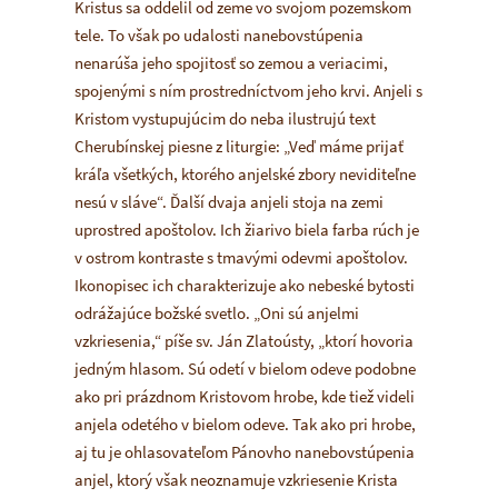
Kristus sa oddelil od zeme vo svojom pozemskom
tele. To však po udalosti nanebovstúpenia
nenarúša jeho spojitosť so zemou a veriacimi,
spojenými s ním prostredníctvom jeho krvi. Anjeli s
Kristom vystupujúcim do neba ilustrujú text
Cherubínskej piesne z liturgie: „Veď máme prijať
kráľa všetkých, ktorého anjelské zbory neviditeľne
nesú v sláve“. Ďalší dvaja anjeli stoja na zemi
uprostred apoštolov. Ich žiarivo biela farba rúch je
v ostrom kontraste s tmavými odevmi apoštolov.
Ikonopisec ich charakterizuje ako nebeské bytosti
odrážajúce božské svetlo. „Oni sú anjelmi
vzkriesenia,“ píše sv. Ján Zlatoústy, „ktorí hovoria
jedným hlasom. Sú odetí v bielom odeve podobne
ako pri prázdnom Kristovom hrobe, kde tiež videli
anjela odetého v bielom odeve. Tak ako pri hrobe,
aj tu je ohlasovateľom Pánovho nanebovstúpenia
anjel, ktorý však neoznamuje vzkriesenie Krista