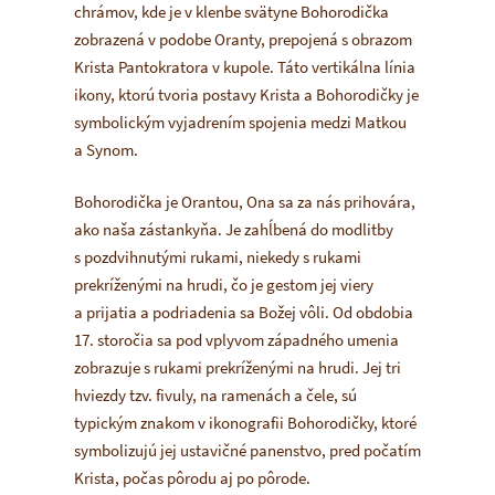
chrámov, kde je v klenbe svätyne Bohorodička
zobrazená v podobe Oranty, prepojená s obrazom
Krista Pantokratora v kupole. Táto vertikálna línia
ikony, ktorú tvoria postavy Krista a Bohorodičky je
symbolickým vyjadrením spojenia medzi Matkou
a Synom.
Bohorodička je
Orantou
, Ona sa za nás prihovára,
ako naša zástankyňa. Je zahĺbená do modlitby
s pozdvihnutými rukami, niekedy s rukami
prekríženými na hrudi, čo je gestom jej viery
a prijatia a podriadenia sa Božej vôli. Od obdobia
17. storočia sa pod vplyvom západného umenia
zobrazuje s rukami prekríženými na hrudi. Jej tri
hviezdy tzv.
fivuly
, na ramenách a čele, sú
typickým znakom v ikonografii Bohorodičky, ktoré
symbolizujú jej ustavičné panenstvo, pred počatím
Krista, počas pôrodu aj po pôrode.