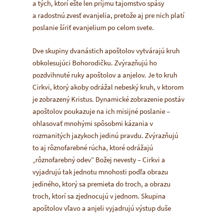
a tých, ktorí ešte len príjmu tajomstvo spásy
a radostnú zvesť evanjelia, pretože aj pre nich platí
poslanie šíriť evanjelium po celom svete.
Dve skupiny dvanástich apoštolov vytvárajú kruh
obkolesujúci Bohorodičku. Zvýrazňujú ho
pozdvihnuté ruky apoštolov a anjelov. Je to kruh
Cirkvi, ktorý akoby odrážal nebeský kruh, v ktorom
je zobrazený Kristus. Dynamické zobrazenie postáv
apoštolov poukazuje na ich misijné poslanie –
ohlasovať mnohými spôsobmi kázania v
rozmanitých jazykoch jedinú pravdu. Zvýrazňujú
to aj rôznofarebné rúcha, ktoré odrážajú
„rôznofarebný odev“ Božej nevesty – Cirkvi a
vyjadrujú tak jednotu mnohosti podľa obrazu
jediného, ktorý sa premieta do troch, a obrazu
troch, ktorí sa zjednocujú v jednom. Skupina
apoštolov vľavo a anjeli vyjadrujú výstup duše