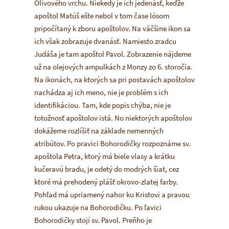
Olivového vrchu. Niekedy je ich jedenásť, keďže
apoštol Matúš ešte nebol v tom čase lósom
pripočítaný k zboru apoštolov. Na väčšine ikon sa
ich však zobrazuje dvanásť. Namiesto zradcu
Judáša je tam apoštol Pavol. Zobrazenie nájdeme
už na olejových ampulkách z Monzy zo 6. storočia.
Na ikonách, na ktorých sa pri postavách apoštolov
nachádza aj ich meno, nie je problém s ich
identifikáciou. Tam, kde popis chýba, nie je
totožnosť apoštolov istá. No niektorých apoštolov
dokážeme rozlíšiť na základe nemenných
atribútov. Po pravici Bohorodičky rozpoznáme sv.
apoštola Petra, ktorý má biele vlasy a krátku
kučeravú bradu, je odetý do modrých šiat, cez
ktoré má prehodený plášť okrovo-zlatej farby.
Pohľad má upriamený nahor ku Kristovi a pravou
rukou ukazuje na Bohorodičku. Po ľavici
Bohorodičky stojí sv. Pavol. Preňho je