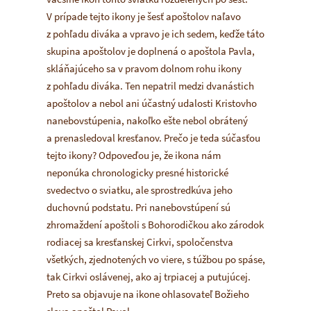
V prípade tejto ikony je šesť apoštolov naľavo
z pohľadu diváka a vpravo je ich sedem, keďže táto
skupina apoštolov je doplnená o apoštola Pavla,
skláňajúceho sa v pravom dolnom rohu ikony
z pohľadu diváka. Ten nepatril medzi dvanástich
apoštolov a nebol ani účastný udalosti Kristovho
nanebovstúpenia, nakoľko ešte nebol obrátený
a prenasledoval kresťanov. Prečo je teda súčasťou
tejto ikony? Odpoveďou je, že ikona nám
neponúka chronologicky presné historické
svedectvo o sviatku, ale sprostredkúva jeho
duchovnú podstatu. Pri nanebovstúpení sú
zhromaždení apoštoli s Bohorodičkou ako zárodok
rodiacej sa kresťanskej Cirkvi, spoločenstva
všetkých, zjednotených vo viere, s túžbou po spáse,
tak Cirkvi oslávenej, ako aj trpiacej a putujúcej.
Preto sa objavuje na ikone ohlasovateľ Božieho