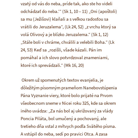
vzatý od vás do neba, príde tak, ako ste ho videli
odchádzať do neba.‘“
(Sk 1, 10 – 11)
„Oni
(apoštoli)
sa mu
(Ježišovi)
klaňali
a s veľkou radosťou sa
vrátili do Jeruzalema“
, (Lk 24, 52)
„z vrchu ktorý sa
volá Olivový a je blízko Jeruzalema.“
(Sk 1, 12)
„Stále boli v chráme, chválili a velebili Boha.“
(Lk
24, 53) Keď sa
„rozišli, všade kázali. Pán im
pomáhal a ich slovo potvrdzoval znameniami,
ktoré ich sprevádzali.“
(Mk 16, 20)
Okrem už spomenutých textov evanjelia, je
dôležitým písomným prameňom Nanebovstúpenia
Pána
Vyznanie viery
, ktoré bolo prijaté na Prvom
všeobecnom sneme v Nicei roku 325, kde sa okrem
iného uvádza:
„Za nás bol aj ukrižovaný za vlády
Poncia Piláta, bol umučený a pochovaný, ale
tretieho dňa vstal z mŕtvych podľa Svätého písma.
A vstúpil do neba, sedí po pravici Otca. A zasa