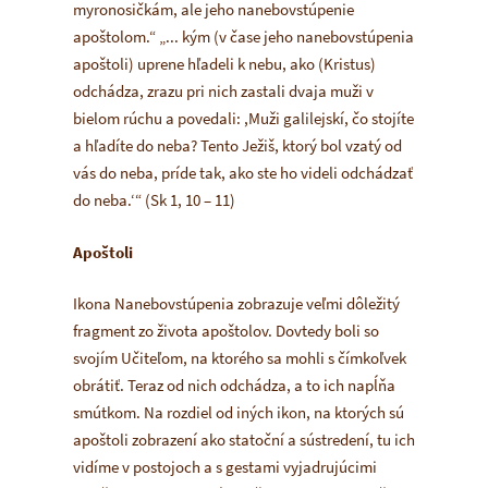
myronosičkám, ale jeho nanebovstúpenie
apoštolom.“
„... kým
(v čase jeho nanebovstúpenia
apoštoli)
uprene hľadeli k nebu, ako
(Kristus)
odchádza,
zrazu pri nich zastali dvaja muži v
bielom rúchu a povedali:
,Muži galilejskí, čo stojíte
a hľadíte do neba? Tento Ježiš, ktorý bol vzatý od
vás do neba, príde tak, ako ste ho videli odchádzať
do neba.‘“
(Sk 1, 10 – 11)
Apoštoli
Ikona Nanebovstúpenia zobrazuje veľmi dôležitý
fragment zo života apoštolov. Dovtedy boli so
svojím Učiteľom, na ktorého sa mohli s čímkoľvek
obrátiť. Teraz od nich odchádza, a to ich napĺňa
smútkom. Na rozdiel od iných ikon, na ktorých sú
apoštoli zobrazení ako statoční a sústredení, tu ich
vidíme v postojoch a s gestami vyjadrujúcimi