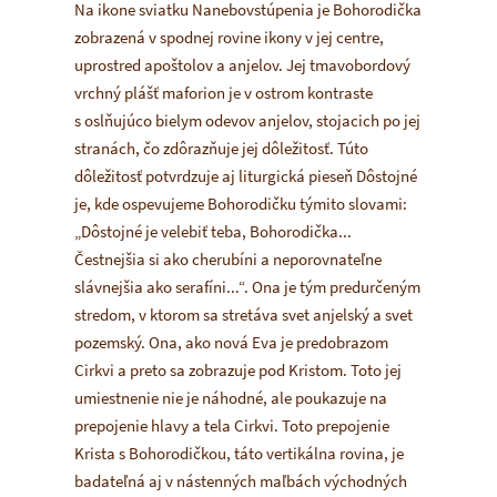
Na ikone sviatku Nanebovstúpenia je Bohorodička
zobrazená v spodnej rovine ikony v jej centre,
uprostred apoštolov a anjelov. Jej tmavobordový
vrchný plášť
maforion
je v ostrom kontraste
s oslňujúco bielym odevov anjelov, stojacich po jej
stranách, čo zdôrazňuje jej dôležitosť. Túto
dôležitosť potvrdzuje aj liturgická pieseň
Dôstojné
je
, kde ospevujeme Bohorodičku týmito slovami:
„Dôstojné je velebiť teba, Bohorodička...
Čestnejšia si ako cherubíni a neporovnateľne
slávnejšia ako serafíni...“. Ona je tým predurčeným
stredom, v ktorom sa stretáva svet anjelský a svet
pozemský. Ona, ako nová Eva je predobrazom
Cirkvi a preto sa zobrazuje pod Kristom. Toto jej
umiestnenie nie je náhodné, ale poukazuje na
prepojenie hlavy a tela Cirkvi. Toto prepojenie
Krista s Bohorodičkou, táto vertikálna rovina, je
badateľná aj v nástenných maľbách východných