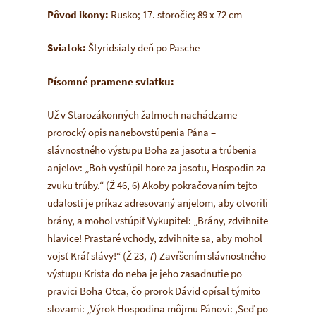
Pôvod ikony:
Rusko; 17. storočie; 89 x 72 cm
Sviatok:
Štyridsiaty deň po Pasche
Písomné pramene sviatku:
Už v Starozákonných žalmoch nachádzame
prorocký opis nanebovstúpenia Pána –
slávnostného výstupu Boha za jasotu a trúbenia
anjelov:
„Boh vystúpil hore za jasotu, Hospodin za
zvuku trúby.“
(Ž 46, 6) Akoby pokračovaním tejto
udalosti je príkaz adresovaný anjelom, aby otvorili
brány, a mohol vstúpiť Vykupiteľ:
„Brány, zdvihnite
hlavice! Prastaré vchody, zdvihnite sa, aby mohol
vojsť Kráľ slávy!“
(Ž 23, 7) Zavŕšením slávnostného
výstupu Krista do neba je jeho zasadnutie po
pravici Boha Otca, čo prorok Dávid opísal týmito
slovami:
„Výrok Hospodina môjmu Pánovi: ,Seď po