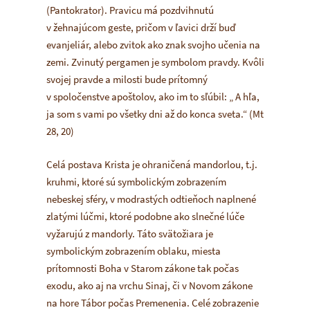
(Pantokrator). Pravicu má pozdvihnutú
v žehnajúcom geste, pričom v ľavici drží buď
evanjeliár, alebo zvitok ako znak svojho učenia na
zemi. Zvinutý pergamen je symbolom pravdy. Kvôli
svojej pravde a milosti bude prítomný
v spoločenstve apoštolov, ako im to sľúbil:
„ A hľa,
ja som s vami po všetky dni až do konca sveta.“
(Mt
28, 20)
Celá postava Krista je ohraničená
mandorlou
, t.j.
kruhmi, ktoré sú symbolickým zobrazením
nebeskej sféry, v modrastých odtieňoch naplnené
zlatými lúčmi, ktoré podobne ako slnečné lúče
vyžarujú z
mandorly
. Táto svätožiara je
symbolickým zobrazením oblaku, miesta
prítomnosti Boha v Starom zákone tak počas
exodu, ako aj na vrchu Sinaj, či v Novom zákone
na hore Tábor počas Premenenia. Celé zobrazenie