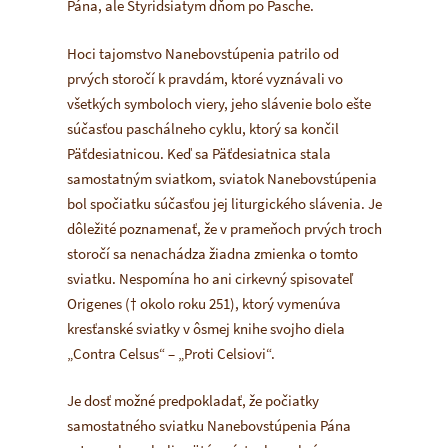
Pána, ale Štyridsiatym dňom po Pasche.
Hoci tajomstvo Nanebovstúpenia patrilo od
prvých storočí k pravdám, ktoré vyznávali vo
všetkých symboloch viery, jeho slávenie bolo ešte
súčasťou paschálneho cyklu, ktorý sa končil
Päťdesiatnicou. Keď sa Päťdesiatnica stala
samostatným sviatkom, sviatok Nanebovstúpenia
bol spočiatku súčasťou jej liturgického slávenia. Je
dôležité poznamenať, že v prameňoch prvých troch
storočí sa nenachádza žiadna zmienka o tomto
sviatku. Nespomína ho ani cirkevný spisovateľ
Origenes († okolo roku 251), ktorý vymenúva
kresťanské sviatky v ôsmej knihe svojho diela
„Contra Celsus“ – „Proti Celsiovi“.
Je dosť možné predpokladať, že počiatky
samostatného sviatku Nanebovstúpenia Pána