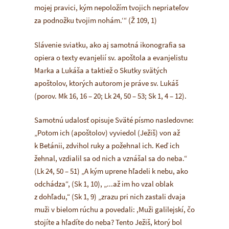
mojej pravici, kým nepoložím tvojich nepriateľov
za podnožku tvojim nohám.‘“
(Ž 109, 1)
Slávenie sviatku, ako aj samotná ikonografia sa
opiera o texty evanjelií sv. apoštola a evanjelistu
Marka a Lukáša a taktiež o Skutky svätých
apoštolov, ktorých autorom je práve sv. Lukáš
(porov. Mk 16, 16 – 20; Lk 24, 50 – 53; Sk 1, 4 – 12).
Samotnú udalosť opisuje Sväté písmo nasledovne:
„Potom ich
(apoštolov)
vyviedol
(Ježiš)
von až
k Betánii, zdvihol ruky a požehnal ich. Keď ich
žehnal, vzdialil sa od nich a vznášal sa do neba.“
(Lk 24, 50 – 51)
„A kým uprene hľadeli k nebu, ako
odchádza“,
(Sk 1, 10),
„...až im ho vzal oblak
z dohľadu,“
(Sk 1, 9)
„zrazu pri nich zastali dvaja
muži v bielom rúchu a povedali: ,Muži galilejskí, čo
stojíte a hľadíte do neba? Tento Ježiš, ktorý bol