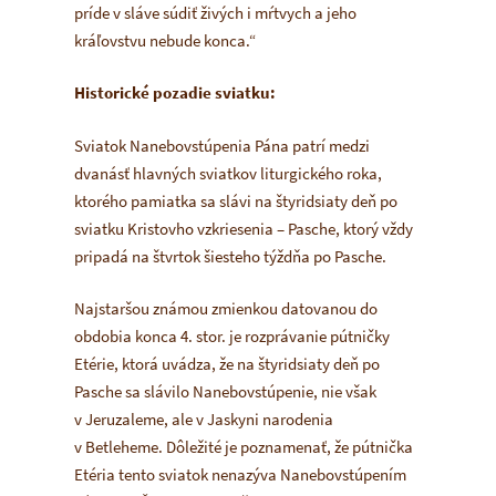
príde v sláve súdiť živých i mŕtvych a jeho
kráľovstvu nebude konca.“
Historické pozadie sviatku:
Sviatok Nanebovstúpenia Pána patrí medzi
dvanásť hlavných sviatkov liturgického roka,
ktorého pamiatka sa slávi na štyridsiaty deň po
sviatku Kristovho vzkriesenia – Pasche, ktorý vždy
pripadá na štvrtok šiesteho týždňa po Pasche.
Najstaršou známou zmienkou datovanou do
obdobia konca 4. stor. je rozprávanie pútničky
Etérie, ktorá uvádza, že na štyridsiaty deň po
Pasche sa slávilo Nanebovstúpenie, nie však
v Jeruzaleme, ale v Jaskyni narodenia
v Betleheme. Dôležité je poznamenať, že pútnička
Etéria tento sviatok nenazýva Nanebovstúpením