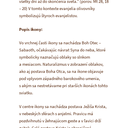
všetky dni až do skončenia sveta.“ (porov. Mt 28, 18
– 20) V tomto kontexte evanjelia olivovníky
symbolizujú štyroch evanjelistov.
Popis ikony:
Vo vrchnej časti ikony sa nachádza Boh Otec –
Sabaoth
, očakávajúc návrat Syna do neba, ktoré
symbolicky naznačujú oblaky so slnkom
a mesiacom. Naturalizmus v zobrazení oblakov,
ako aj postava Boha Otca, sa na ikone objavuje
pod vplyvom západného barokového umenia,
s akým sa nestretávame pri starších ikonách tohto
sviatku.
V centre ikony sa nachádza postava Ježiša Krista,
v nebeských sférach s anjelmi. Pravicu má
pozdvihnutú v žehnajúcom geste a v ľavici drží
zvitok. Celá postava Krista je ohraničená