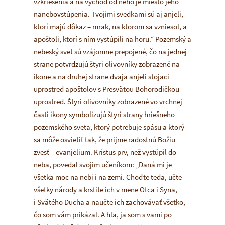
vzkriesenia a na východ od neho je miesto jeho
nanebovstúpenia. Tvojimi svedkami sú aj anjeli,
ktorí majú dôkaz – mrak, na ktorom sa vzniesol, a
apoštoli, ktorí s ním vystúpili na horu.“ Pozemský a
nebeský svet sú vzájomne prepojené, čo na jednej
strane potvrdzujú štyri olivovníky zobrazené na
ikone a na druhej strane dvaja anjeli stojaci
uprostred apoštolov s Presvätou Bohorodičkou
uprostred. Štyri olivovníky zobrazené vo vrchnej
časti ikony symbolizujú štyri strany hriešneho
pozemského sveta, ktorý potrebuje spásu a ktorý
sa môže osvietiť tak, že prijme radostnú Božiu
zvesť – evanjelium. Kristus prv, než vystúpil do
neba, povedal svojim učeníkom: „Daná mi je
všetka moc na nebi i na zemi. Choďte teda, učte
všetky národy a krstite ich v mene Otca i Syna,
i Svätého Ducha a naučte ich zachovávať všetko,
čo som vám prikázal. A hľa, ja som s vami po