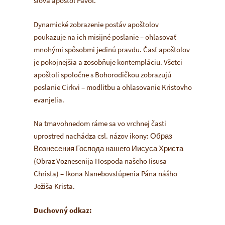
slova apoštol Pavol.
Dynamické zobrazenie postáv apoštolov
poukazuje na ich misijné poslanie – ohlasovať
mnohými spôsobmi jedinú pravdu. Časť apoštolov
je pokojnejšia a zosobňuje kontempláciu. Všetci
apoštoli spoločne s Bohorodičkou zobrazujú
poslanie Cirkvi – modlitbu a ohlasovanie Kristovho
evanjelia.
Na tmavohnedom ráme sa vo vrchnej časti
uprostred nachádza csl. názov ikony:
Образ
Вознесения Господа нашего Иисуса Христа
(Obraz Voznesenija Hospoda našeho Iisusa
Christa) – Ikona Nanebovstúpenia Pána nášho
Ježiša Krista
.
Duchovný odkaz: