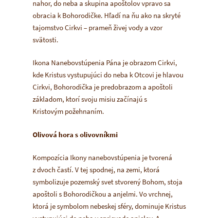
nahor, do neba a skupina apoštolov vpravo sa
obracia k Bohorodičke. Hľadí na ňu ako na skryté
tajomstvo Cirkvi – prameň živej vody a vzor
svätosti.
Ikona Nanebovstúpenia Pána je obrazom Cirkvi,
kde Kristus vystupujúci do neba k Otcovi je hlavou
Cirkvi, Bohorodička je predobrazom a apoštoli
základom, ktorí svoju misiu začínajú s
Kristovým požehnaním.
Olivová hora s olivovníkmi
Kompozícia Ikony nanebovstúpenia je tvorená
z dvoch častí. V tej spodnej, na zemi, ktorá
symbolizuje pozemský svet stvorený Bohom, stoja
apoštoli s Bohorodičkou a anjelmi. Vo vrchnej,
ktorá je symbolom nebeskej sféry, dominuje Kristus