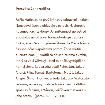
Presvätá Bohorodička
Božia Matka sa po prvý krát sa v zobrazení udalosti
Nanebovstúpenia objavuje v polovici 6. storočia
na ampulkách z Monzy. Jej prítomnosť uprostred
apoštolov na Olivovej hore potvrdzuje tradícia
Cirkvi, kde v Svätom písme čítame, že Mária trávila
čas spoločne s apoštolmi potom, čo sa vrátili
z Jeruzalema:
„...vrátili sa do Jeruzalema z vrchu,
ktorý sa volá Olivový... Keď ta prišli, vystúpili do
hornej siene, kde sa zdržiavali Peter, Ján, Jakub,
Andrej, Filip, Tomáš, Bartolomej, Matúš, Jakub
Alfejov, Šimon Horlivec a Júda Jakubov. Všetci títo
jednomyseľne a vytrvalo zotrvávali na modlitbách
spolu so ženami, s Máriou, Ježišovou matkou a s
jeho bratmi“
(porov. Sk 1, 12 – 14).