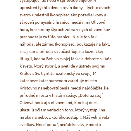
vystupujúci do neba v sprievode anjelov. A
uprostred týchto dvoch rovín ikony – týchto dvoch
svetov umiestnil ikonopisec ako pozadie ikony a
zároveň pomyselnú hranicu medzi nimi Olivovú
horu, kde koruny štyroch zobrazených olivovníkov
prechádzajú za túto hranicu. Nie je to však
náhoda, ale zámer. Ikonopisec, poukazuje na fakt,
že aj sama príroda sa zúčastňuje na kozmickej
liturgii, kde sa Boh vo svojej láske a dobrote skláňa
k svetu, ktorý stvoril, a svet ide v ústrety svojmu
Kráľovi. Sv. Cyril Jeruzalemský vo svojej 14.
katechéze katechumenom zaraďuje miesto
Kristovho nanebovstúpenia medzi najdôležitejšie
prírodné miesta v histórii spásy: „Doteraz stojí
Olivová hora aj s olivovníkmi, ktoré aj dnes
ukazujú očiam veriacich toho, ktorý vystúpil na
mraku na nebo, z ktorého zostúpil. Máš veľmi veľa
svedkov. Hneď odtiaľ, neďaleko vás je miesto