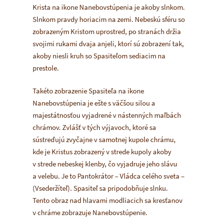
Krista na ikone Nanebovstúpenia je akoby slnkom.
Slnkom pravdy horiacim na zemi. Nebeskú sféru so
zobrazeným Kristom uprostred, po stranách držia
svojimi rukami dvaja anjeli, ktorí sú zobrazení tak,
akoby niesli kruh so Spasiteľom sediacim na
prestole.
Takéto zobrazenie Spasiteľa na ikone
Nanebovstúpenia je ešte s väčšou silou a
majestátnosťou vyjadrené v nástenných maľbách
chrámov. Zvlášť v tých výjavoch, ktoré sa
sústreďujú zvyčajne v samotnej kupole chrámu,
kde je Kristus zobrazený v strede kupoly akoby
v strede nebeskej klenby, čo vyjadruje jeho slávu
a velebu. Je to Pantokrátor – Vládca celého sveta –
(
Vsederžíteľ
). Spasiteľ sa pripodobňuje slnku.
Tento obraz nad hlavami modliacich sa kresťanov
v chráme zobrazuje Nanebovstúpenie.