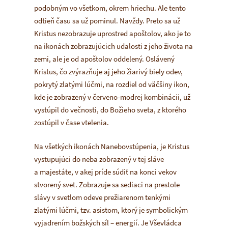
podobným vo všetkom, okrem hriechu. Ale tento
odtieň času sa už pominul. Navždy. Preto sa už
Kristus nezobrazuje uprostred apoštolov, ako je to
na ikonách zobrazujúcich udalosti z jeho života na
zemi, ale je od apoštolov oddelený. Oslávený
Kristus, čo zvýrazňuje aj jeho žiarivý biely odev,
pokrytý zlatými lúčmi, na rozdiel od väčšiny ikon,
kde je zobrazený v červeno-modrej kombinácii, už
vystúpil do večnosti, do Božieho sveta, z ktorého
zostúpil v čase vtelenia.
Na všetkých ikonách Nanebovstúpenia, je Kristus
vystupujúci do neba zobrazený v tej sláve
a majestáte, v akej príde súdiť na konci vekov
stvorený svet. Zobrazuje sa sediaci na prestole
slávy v svetlom odeve prežiarenom tenkými
zlatými lúčmi, tzv.
asistom
, ktorý je symbolickým
vyjadrením božských síl – energií. Je Vševládca