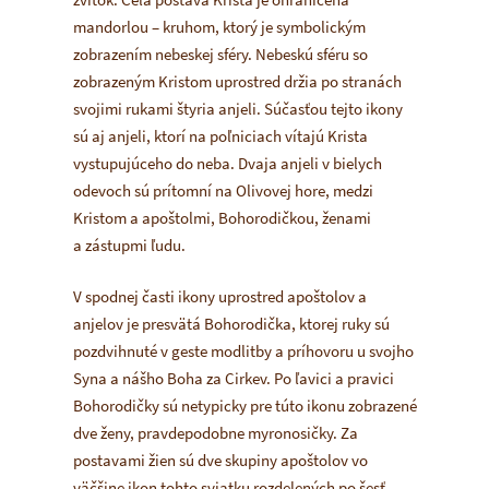
mandorlou
– kruhom, ktorý je symbolickým
zobrazením nebeskej sféry. Nebeskú sféru so
zobrazeným Kristom uprostred držia po stranách
svojimi rukami štyria anjeli. Súčasťou tejto ikony
sú aj anjeli, ktorí na poľniciach vítajú Krista
vystupujúceho do neba. Dvaja anjeli v bielych
odevoch sú prítomní na Olivovej hore, medzi
Kristom a apoštolmi, Bohorodičkou, ženami
a zástupmi ľudu.
V spodnej časti ikony uprostred apoštolov a
anjelov je presvätá Bohorodička, ktorej ruky sú
pozdvihnuté v geste modlitby a príhovoru u svojho
Syna a nášho Boha za Cirkev. Po ľavici a pravici
Bohorodičky sú netypicky pre túto ikonu zobrazené
dve ženy, pravdepodobne myronosičky. Za
postavami žien sú dve skupiny apoštolov vo
väčšine ikon tohto sviatku rozdelených po šesť.