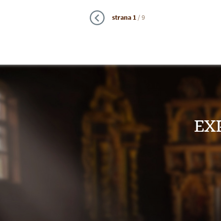
strana
1
/ 9
EX