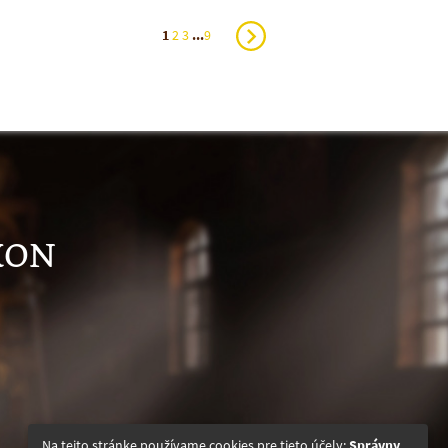
1
2
3
...
9
KON
Na tejto stránke používame cookies pre tieto účely:
Správny