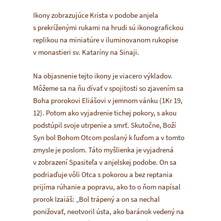
Ikony zobrazujúce Krista v podobe anjela
s prekríženými rukami na hrudi sú ikonografickou
replikou na miniatúre v iluminovanom rukopise
v monastieri sv. Kataríny na Sinaji.
Na objasnenie tejto ikony je viacero výkladov.
Môžeme sa na ňu dívať v spojitosti so zjavením sa
Boha prorokovi Eliášovi v jemnom vánku (1Kr 19,
12). Potom ako vyjadrenie tichej pokory, s akou
podstúpil svoje utrpenie a smrť. Skutočne, Boží
Syn bol Bohom Otcom poslaný k ľuďom a v tomto
zmysle je poslom. Táto myšlienka je vyjadrená
v zobrazení Spasiteľa v anjelskej podobe. On sa
podriaďuje vôli Otca s pokorou a bez reptania
prijíma rúhanie a popravu, ako to o ňom napísal
prorok Izaiáš:
„Bol trápený a on sa nechal
ponižovať, neotvoril ústa, ako baránok vedený na