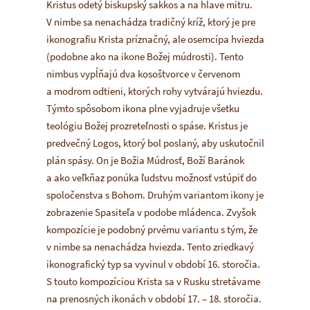
Kristus odetý biskupský
sakkos
a na hlave mitru.
V nimbe sa nenachádza tradičný kríž, ktorý je pre
ikonografiu Krista príznačný, ale osemcípa hviezda
(podobne ako na ikone Božej múdrosti). Tento
nimbus vypĺňajú dva kosoštvorce v červenom
a modrom odtieni, ktorých rohy vytvárajú hviezdu.
Týmto spôsobom ikona plne vyjadruje všetku
teológiu Božej prozreteľnosti o spáse. Kristus je
predvečný Logos, ktorý bol poslaný, aby uskutočnil
plán spásy. On je Božia Múdrosť, Boží Baránok
a ako veľkňaz ponúka ľudstvu možnosť vstúpiť do
spoločenstva s Bohom. Druhým variantom ikony je
zobrazenie Spasiteľa v podobe mládenca. Zvyšok
kompozície je podobný prvému variantu s tým, že
v nimbe sa nenachádza hviezda. Tento zriedkavý
ikonografický typ sa vyvinul v období 16. storočia.
S touto kompozíciou Krista sa v Rusku stretávame
na prenosných ikonách v období 17. – 18. storočia.