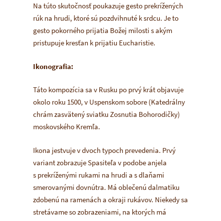
Na túto skutočnosť poukazuje gesto prekrížených
rúk na hrudi, ktoré sú pozdvihnuté k srdcu. Je to
gesto pokorného prijatia Božej milosti s akým
pristupuje kresťan k prijatiu Eucharistie.
Ikonografia:
Táto kompozícia sa v Rusku po prvý krát objavuje
okolo roku 1500, v Uspenskom sobore (Katedrálny
chrám zasvätený sviatku Zosnutia Bohorodičky)
moskovského Kremľa.
Ikona jestvuje v dvoch typoch prevedenia. Prvý
variant zobrazuje Spasiteľa v podobe anjela
s prekríženými rukami na hrudi a s dlaňami
smerovanými dovnútra. Má oblečenú dalmatiku
zdobenú na ramenách a okraji rukávov. Niekedy sa
stretávame so zobrazeniami, na ktorých má