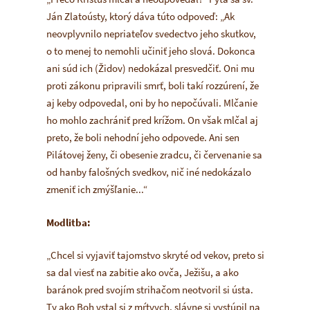
Ján Zlatoústy, ktorý dáva túto odpoveď:
„Ak
neovplyvnilo nepriateľov svedectvo jeho skutkov,
o to menej to nemohli učiniť jeho slová. Dokonca
ani súd ich (Židov) nedokázal presvedčiť. Oni mu
proti zákonu pripravili smrť, boli takí rozzúrení, že
aj keby odpovedal, oni by ho nepočúvali. Mlčanie
ho mohlo zachrániť pred krížom. On však mlčal aj
preto, že boli nehodní jeho odpovede. Ani sen
Pilátovej ženy, či obesenie zradcu, či červenanie sa
od hanby falošných svedkov, nič iné nedokázalo
zmeniť ich zmýšľanie...“
Modlitba:
„Chcel si vyjaviť tajomstvo skryté od vekov, preto si
sa dal viesť na zabitie ako ovča, Ježišu, a ako
baránok pred svojím strihačom neotvoril si ústa.
Ty ako Boh vstal si z mŕtvych, slávne si vystúpil na