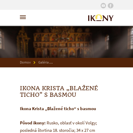
Domov
Galéria
Ikona Krista „Blažené ticho" s basmou
IKONA KRISTA „BLAŽENÉ
TICHO" S BASMOU
Ikona Krista „Blažené ticho“ s basmou
Pôvod ikony:
Rusko, oblasť v okolí Volgy;
posledná štvrtina 18. storočia; 34 x 27 cm