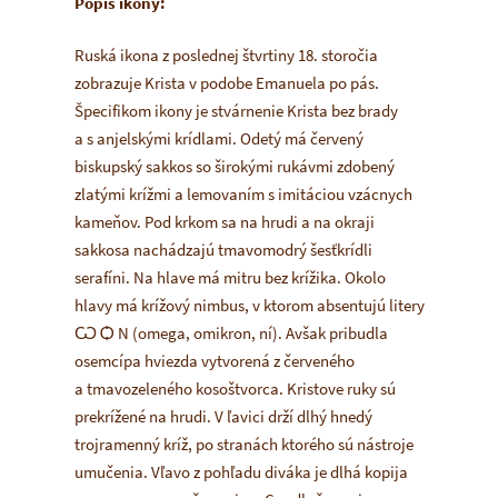
Popis ikony:
Ruská ikona z poslednej štvrtiny 18. storočia
zobrazuje Krista v podobe Emanuela po pás.
Špecifikom ikony je stvárnenie Krista bez brady
a s anjelskými krídlami. Odetý má červený
biskupský
sakkos
so širokými rukávmi zdobený
zlatými krížmi a lemovaním s imitáciou vzácnych
kameňov. Pod krkom sa na hrudi a na okraji
sakkos
a nachádzajú tmavomodrý šesťkrídli
serafíni. Na hlave má mitru bez krížika. Okolo
hlavy má krížový nimbus, v ktorom absentujú litery
Ѡ Ѻ N (omega, omikron, ní). Avšak pribudla
osemcípa hviezda vytvorená z červeného
a tmavozeleného kosoštvorca. Kristove ruky sú
prekrížené na hrudi. V ľavici drží dlhý hnedý
trojramenný kríž, po stranách ktorého sú nástroje
umučenia. Vľavo z pohľadu diváka je dlhá kopija