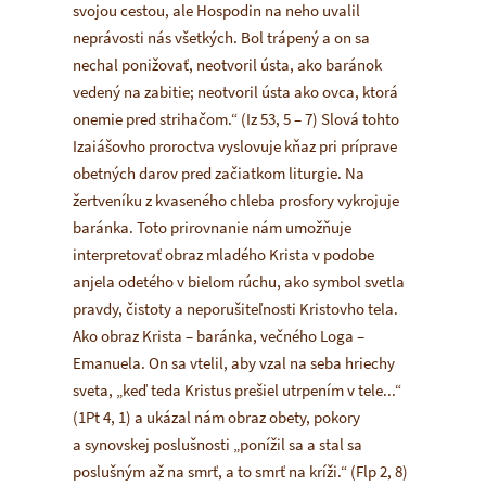
svojou cestou, ale Hospodin na neho uvalil
neprávosti nás všetkých. Bol trápený a on sa
nechal ponižovať, neotvoril ústa, ako baránok
vedený na zabitie; neotvoril ústa ako ovca, ktorá
onemie pred strihačom.“
(Iz 53, 5 – 7) Slová tohto
Izaiášovho proroctva vyslovuje kňaz pri príprave
obetných darov pred začiatkom liturgie. Na
žertveníku z kvaseného chleba
prosfory
vykrojuje
baránka. Toto prirovnanie nám umožňuje
interpretovať obraz mladého Krista v podobe
anjela odetého v bielom rúchu, ako symbol svetla
pravdy, čistoty a neporušiteľnosti Kristovho tela.
Ako obraz Krista – baránka, večného Loga –
Emanuela. On sa vtelil, aby vzal na seba hriechy
sveta,
„keď teda Kristus prešiel utrpením v tele...“
(1Pt 4, 1) a ukázal nám obraz obety, pokory
a synovskej poslušnosti
„ponížil sa a stal sa
poslušným až na smrť, a to smrť na kríži.“
(Flp 2, 8)