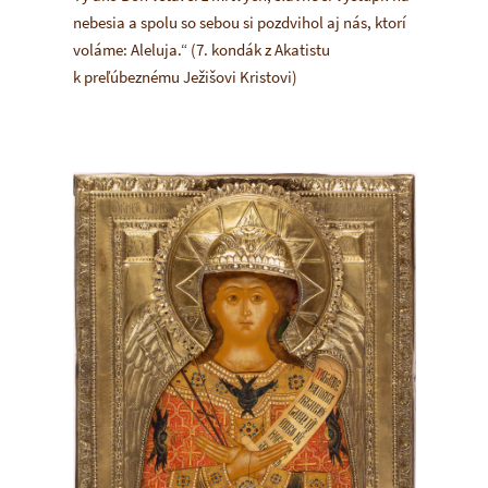
nebesia a spolu so sebou si pozdvihol aj nás, ktorí
voláme: Aleluja.“
(7. kondák z
Akatistu
k preľúbeznému Ježišovi Kristovi
)