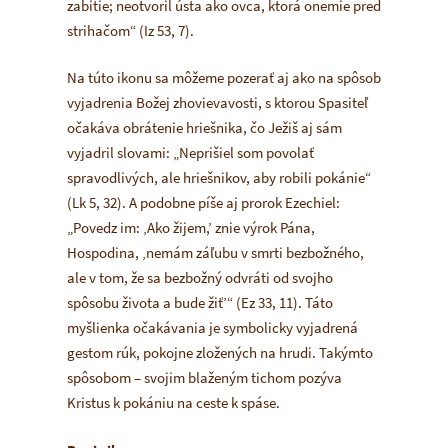
zabitie; neotvoril ústa ako ovca, ktorá onemie pred
strihačom“
(Iz 53, 7).
Na túto ikonu sa môžeme pozerať aj ako na spôsob
vyjadrenia Božej zhovievavosti, s ktorou Spasiteľ
očakáva obrátenie hriešnika, čo Ježiš aj sám
vyjadril slovami:
„Neprišiel som povolať
spravodlivých, ale hriešnikov, aby robili pokánie“
(Lk 5, 32). A podobne píše aj prorok Ezechiel:
„Povedz im: ‚Ako žijem,’ znie výrok Pána,
Hospodina, ‚nemám záľubu v smrti bezbožného,
ale v tom, že sa bezbožný odvráti od svojho
spôsobu života a bude žiť’“
(Ez 33, 11). Táto
myšlienka očakávania je symbolicky vyjadrená
gestom rúk, pokojne zložených na hrudi. Takýmto
spôsobom – svojim blaženým tichom pozýva
Kristus k pokániu na ceste k spáse.