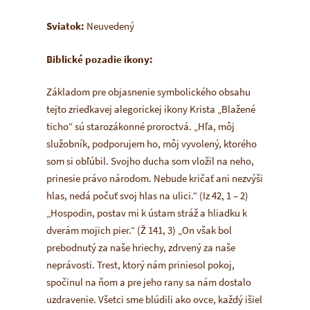
Sviatok:
Neuvedený
Biblické pozadie ikony:
Základom pre objasnenie symbolického obsahu
tejto zriedkavej alegorickej ikony Krista „Blažené
ticho“ sú starozákonné proroctvá.
„Hľa, môj
služobník, podporujem ho, môj vyvolený, ktorého
som si obľúbil. Svojho ducha som vložil na neho,
prinesie právo národom. Nebude kričať ani nezvýši
hlas, nedá počuť svoj hlas na ulici.“
(Iz 42, 1 – 2)
„Hospodin, postav mi k ústam stráž a hliadku k
dverám mojich pier.“
(Ž 141, 3)
„On však bol
prebodnutý za naše hriechy, zdrvený za naše
neprávosti. Trest, ktorý nám priniesol pokoj,
spočinul na ňom a pre jeho rany sa nám dostalo
uzdravenie. Všetci sme blúdili ako ovce, každý išiel