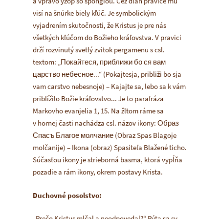
a vpravo yzop so špongiou. Cez dlaň pravice mu
visí na šnúrke biely kľúč. Je symbolickým
vyjadrením skutočnosti, že Kristus je pre nás
všetkých kľúčom do Božieho kráľovstva. V pravici
drží rozvinutý svetlý zvitok pergamenu s csl.
textom:
„Покайтеся, приближи бо ся вам
царство небесное...“ (Pokajtesja, približi bo sja
vam carstvo nebesnoje) – Kajajte sa, lebo sa k vám
priblížilo Božie kráľovstvo...
Je to parafráza
Markovho evanjelia 1, 15. Na žltom ráme sa
v hornej časti nachádza csl. názov ikony:
Образ
Спасъ Благое молчание (Obraz Spas Blagoje
molčanije) – Ikona (obraz) Spasiteľa Blažené ticho.
Súčasťou ikony je strieborná
basma
, ktorá vypĺňa
pozadie a rám ikony, okrem postavy Krista.
Duchovné posolstvo:
„Prečo Kristus mlčal a neodpovedal?“
Pýta sa sv.