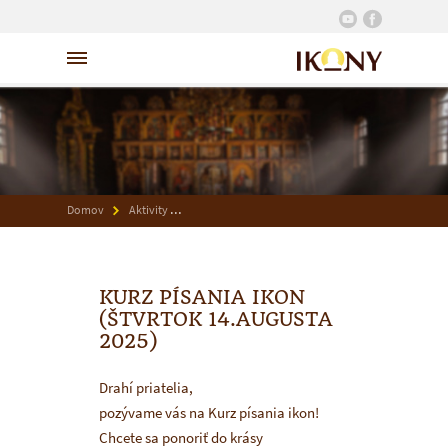
Domov
Aktivity
Kurz písania ikon (štvrtok 14.augusta 2025)
KURZ PÍSANIA IKON
(ŠTVRTOK 14.AUGUSTA
2025)
Drahí priatelia,
pozývame vás na Kurz písania ikon!
Chcete sa ponoriť do krásy