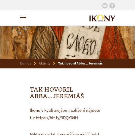
Domov
Aktivity
Tak hovoril Abba...Jeremiáš
TAK HOVORIL
ABBA...JEREMIÁŠ
Ikonu v kvalitnejšom rozlíšení nájdete
tu: https://bit.ly/3DQY04H
Nikto nevzdal Jeremiášovi väčší hold