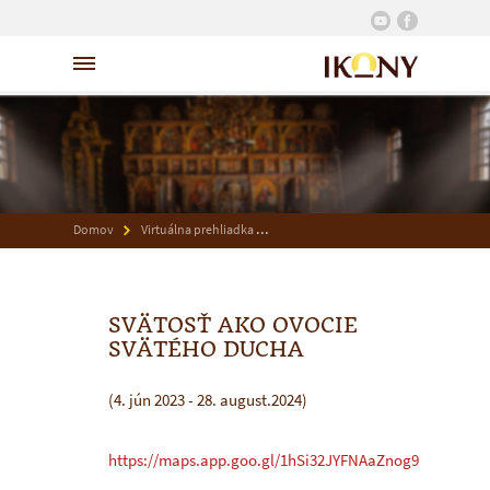
Domov
Virtuálna prehliadka
Svätosť ako ovocie svätého ducha
SVÄTOSŤ AKO OVOCIE
SVÄTÉHO DUCHA
(4. jún 2023 - 28. august.2024)
https://maps.app.goo.gl/1hSi32JYFNAaZnog9