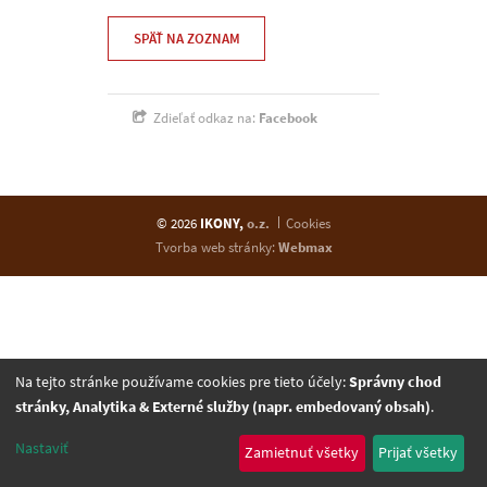
SPÄŤ NA ZOZNAM
Zdieľať odkaz na:
Facebook
© 2026
IKONY,
o.z.
Cookies
Tvorba web stránky:
Webmax
Na tejto stránke používame cookies pre tieto účely:
Správny chod
stránky, Analytika & Externé služby (napr. embedovaný obsah)
.
Nastaviť
Zamietnuť všetky
Prijať všetky